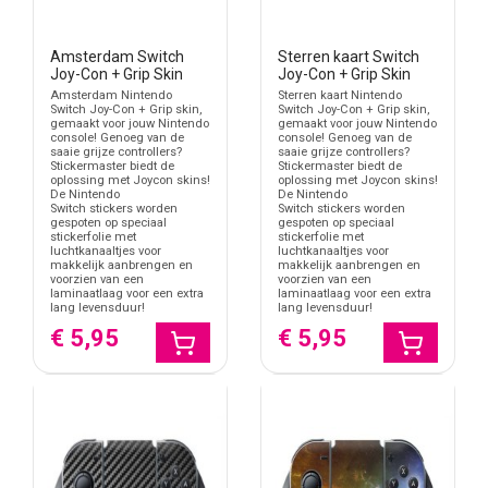
Amsterdam Switch
Sterren kaart Switch
Joy-Con + Grip Skin
Joy-Con + Grip Skin
Amsterdam Nintendo
Sterren kaart Nintendo
Switch Joy-Con + Grip skin,
Switch Joy-Con + Grip skin,
gemaakt voor jouw Nintendo
gemaakt voor jouw Nintendo
console! Genoeg van de
console! Genoeg van de
saaie grijze controllers?
saaie grijze controllers?
Stickermaster biedt de
Stickermaster biedt de
oplossing met Joycon skins!
oplossing met Joycon skins!
De Nintendo
De Nintendo
Switch stickers worden
Switch stickers worden
gespoten op speciaal
gespoten op speciaal
stickerfolie met
stickerfolie met
luchtkanaaltjes voor
luchtkanaaltjes voor
makkelijk aanbrengen en
makkelijk aanbrengen en
voorzien van een
voorzien van een
laminaatlaag voor een extra
laminaatlaag voor een extra
lang levensduur!
lang levensduur!
€ 5,95
€ 5,95