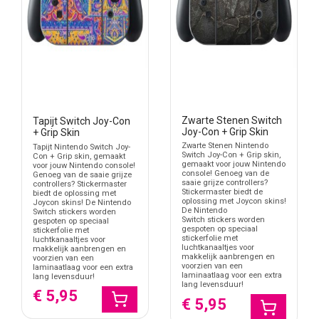
Zwarte Stenen Switch
Tapijt Switch Joy-Con
Joy-Con + Grip Skin
+ Grip Skin
Zwarte Stenen Nintendo
Tapijt Nintendo Switch Joy-
Switch Joy-Con + Grip skin,
Con + Grip skin, gemaakt
gemaakt voor jouw Nintendo
voor jouw Nintendo console!
console! Genoeg van de
Genoeg van de saaie grijze
saaie grijze controllers?
controllers? Stickermaster
Stickermaster biedt de
biedt de oplossing met
oplossing met Joycon skins!
Joycon skins! De Nintendo
De Nintendo
Switch stickers worden
Switch stickers worden
gespoten op speciaal
gespoten op speciaal
stickerfolie met
stickerfolie met
luchtkanaaltjes voor
luchtkanaaltjes voor
makkelijk aanbrengen en
makkelijk aanbrengen en
voorzien van een
voorzien van een
laminaatlaag voor een extra
laminaatlaag voor een extra
lang levensduur!
lang levensduur!
€ 5,95
€ 5,95