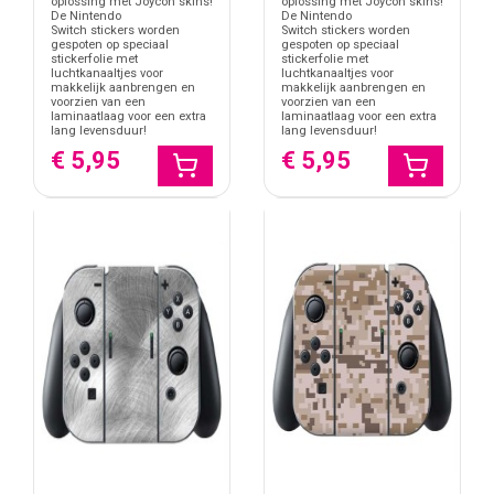
oplossing met Joycon skins!
oplossing met Joycon skins!
De Nintendo
De Nintendo
Switch stickers worden
Switch stickers worden
gespoten op speciaal
gespoten op speciaal
stickerfolie met
stickerfolie met
luchtkanaaltjes voor
luchtkanaaltjes voor
makkelijk aanbrengen en
makkelijk aanbrengen en
voorzien van een
voorzien van een
laminaatlaag voor een extra
laminaatlaag voor een extra
lang levensduur!
lang levensduur!
€ 5,95
€ 5,95