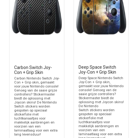
Deep Space Switch
Carbon Switch Joy-
Joy-Con + Grip Skin
Con + Grip Skin
Deep Space Nintendo Switch
Carbon Nintendo Switch Joy-
Joy-Con + Grip skin,
Con + Grip skin, gemaakt
gemaakt voor jouw Nintendo
voor jouw Nintendo console!
console! Genoeg van de
Genoeg van de saaie grijze
saaie grijze controllers?
controllers? Stickermaster
Stickermaster biedt de
biedt de oplossing met
oplossing met Joycon skins!
Joycon skins! De Nintendo
De Nintendo
Switch stickers worden
Switch stickers worden
gespoten op speciaal
gespoten op speciaal
stickerfolie met
stickerfolie met
luchtkanaaltjes voor
luchtkanaaltjes voor
makkelijk aanbrengen en
makkelijk aanbrengen en
voorzien van een
voorzien van een
laminaatlaag voor een extra
laminaatlaag voor een extra
lang levensduur!