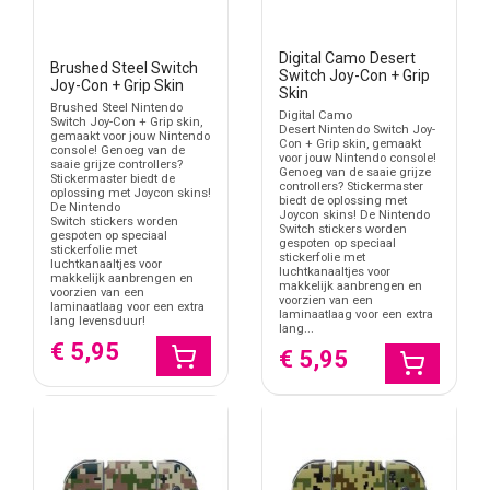
Digital Camo Desert
Brushed Steel Switch
Switch Joy-Con + Grip
Joy-Con + Grip Skin
Skin
Brushed Steel Nintendo
Digital Camo
Switch Joy-Con + Grip skin,
Desert Nintendo Switch Joy-
gemaakt voor jouw Nintendo
Con + Grip skin, gemaakt
console! Genoeg van de
voor jouw Nintendo console!
saaie grijze controllers?
Genoeg van de saaie grijze
Stickermaster biedt de
controllers? Stickermaster
oplossing met Joycon skins!
biedt de oplossing met
De Nintendo
Joycon skins! De Nintendo
Switch stickers worden
Switch stickers worden
gespoten op speciaal
gespoten op speciaal
stickerfolie met
stickerfolie met
luchtkanaaltjes voor
luchtkanaaltjes voor
makkelijk aanbrengen en
makkelijk aanbrengen en
voorzien van een
voorzien van een
laminaatlaag voor een extra
laminaatlaag voor een extra
lang levensduur!
lang...
€ 5,95
€ 5,95