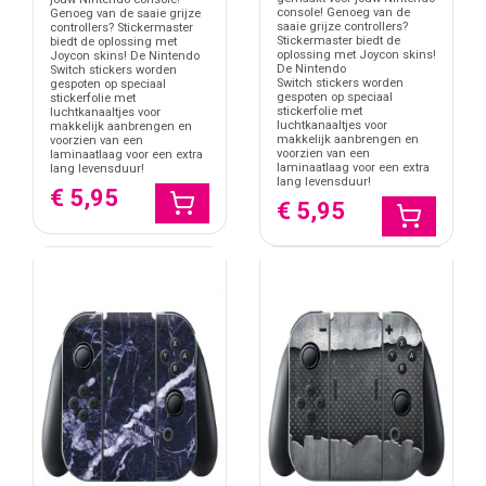
console! Genoeg van de
Genoeg van de saaie grijze
saaie grijze controllers?
controllers? Stickermaster
Stickermaster biedt de
biedt de oplossing met
oplossing met Joycon skins!
Joycon skins! De Nintendo
De Nintendo
Switch stickers worden
Switch stickers worden
gespoten op speciaal
gespoten op speciaal
stickerfolie met
stickerfolie met
luchtkanaaltjes voor
luchtkanaaltjes voor
makkelijk aanbrengen en
makkelijk aanbrengen en
voorzien van een
voorzien van een
laminaatlaag voor een extra
laminaatlaag voor een extra
lang levensduur!
lang levensduur!
€ 5,95
€ 5,95