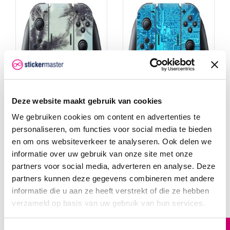
Deze website maakt gebruik van cookies
We gebruiken cookies om content en advertenties te
personaliseren, om functies voor social media te bieden
Palmbomen Switch
Printplaat Switch Joy-
en om ons websiteverkeer te analyseren. Ook delen we
Joy-Con + Grip Skin
Con + Grip Skin
informatie over uw gebruik van onze site met onze
Palmbomen Nintendo
Printplaat Nintendo Switch
Switch Joy-Con + Grip skin,
Joy-Con + Grip skin,
partners voor social media, adverteren en analyse. Deze
gemaakt voor jouw Nintendo
gemaakt voor jouw Nintendo
console! Genoeg van de
console! Genoeg van de
partners kunnen deze gegevens combineren met andere
saaie grijze controllers?
saaie grijze controllers?
informatie die u aan ze heeft verstrekt of die ze hebben
Stickermaster biedt de
Stickermaster biedt de
oplossing met Joycon skins!
oplossing met Joycon skins!
verzameld op basis van uw gebruik van hun services.
De Nintendo
De Nintendo
Switch stickers worden
Switch stickers worden
gespoten op speciaal
gespoten op speciaal
stickerfolie met
stickerfolie met
luchtkanaaltjes voor
luchtkanaaltjes voor