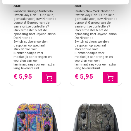
Switch Joy-Con + Grip
Switch Joy-Con + Grip
Skin
Skin
Rainbow Grunge Nintendo
Straten New York Nintendo
Switch Joy-Con + Grip skin,
Switch Joy-Con + Grip skin,
gemaakt voor jouw Nintendo
gemaakt voor jouw Nintendo
console! Genoeg van de
console! Genoeg van de
saaie grijze controllers?
saaie grijze controllers?
Stickermaster biedt de
Stickermaster biedt de
oplossing met Joycon skins!
oplossing met Joycon skins!
De Nintendo
De Nintendo
Switch stickers worden
Switch stickers worden
gespoten op speciaal
gespoten op speciaal
stickerfolie met
stickerfolie met
luchtkanaaltjes voor
luchtkanaaltjes voor
makkelijk aanbrengen en
makkelijk aanbrengen en
voorzien van een
voorzien van een
laminaatlaag voor een extra
laminaatlaag voor een extra
lang levensduur!
lang levensduur!
€ 5,95
€ 5,95