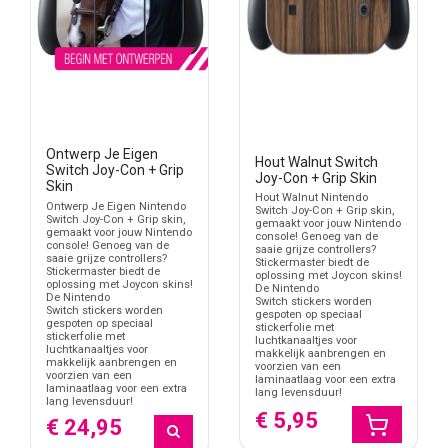
Ontwerp Je Eigen
Hout Walnut Switch
Switch Joy-Con + Grip
Joy-Con + Grip Skin
Skin
Hout Walnut Nintendo
Ontwerp Je Eigen Nintendo
Switch Joy-Con + Grip skin,
Switch Joy-Con + Grip skin,
gemaakt voor jouw Nintendo
gemaakt voor jouw Nintendo
console! Genoeg van de
console! Genoeg van de
saaie grijze controllers?
saaie grijze controllers?
Stickermaster biedt de
Stickermaster biedt de
oplossing met Joycon skins!
oplossing met Joycon skins!
De Nintendo
De Nintendo
Switch stickers worden
Switch stickers worden
gespoten op speciaal
gespoten op speciaal
stickerfolie met
stickerfolie met
luchtkanaaltjes voor
luchtkanaaltjes voor
makkelijk aanbrengen en
makkelijk aanbrengen en
voorzien van een
voorzien van een
laminaatlaag voor een extra
laminaatlaag voor een extra
lang levensduur!
lang levensduur!
€ 5,95
€ 24,95