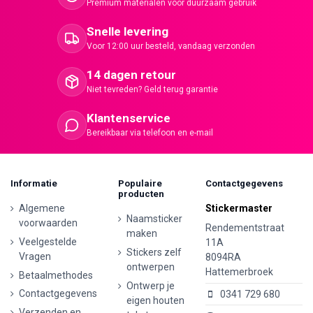
Premium materialen voor duurzaam gebruik
Snelle levering
Voor 12:00 uur besteld, vandaag verzonden
14 dagen retour
Niet tevreden? Geld terug garantie
Klantenservice
Bereikbaar via telefoon en e-mail
Informatie
Populaire
Contactgegevens
producten
Algemene
Stickermaster
Naamsticker
voorwaarden
Rendementstraat
maken
Veelgestelde
11A
Stickers zelf
Vragen
8094RA
ontwerpen
Hattemerbroek
Betaalmethodes
Ontwerp je
Contactgegevens
0341 729 680
eigen houten
Verzenden en