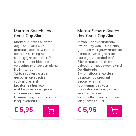
Marmer Switch Joy-
Metaal Scheur Switch
Con + Grip Skin
Joy-Con + Grip Skin
Marmer Nintendo Switch
Metaal Scheur Nintendo
Joy-Con + Grip skin,
Switch Joy-Con + Grip skin,
gemaakt voor jouw Nintendo
gemaakt voor jouw Nintendo
console! Genoeg van de
console! Genoeg van de
saaie grijze controllers?
saaie grijze controllers?
Stickermaster biedt de
Stickermaster biedt de
oplossing met Joycon skins!
oplossing met Joycon skins!
De Nintendo
De Nintendo
Switch stickers worden
Switch stickers worden
gespoten op speciaal
gespoten op speciaal
stickerfolie met
stickerfolie met
luchtkanaaltjes voor
luchtkanaaltjes voor
makkelijk aanbrengen en
makkelijk aanbrengen en
voorzien van een
voorzien van een
laminaatlaag voor een extra
laminaatlaag voor een extra
lang levensduur!
lang levensduur!
€ 5,95
€ 5,95