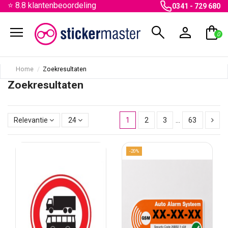
⭐ 8.8 klantenbeoordeling
0341 - 729 680
menu
search
person
shopping_bag
0
Home
Zoekresultaten
Zoekresultaten
Relevantie
24
1
2
3
…
63
-20%