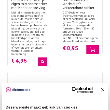
eigen rally naamsticker
vrachtauto's
met Nederlandse vlag
verkeersbord sticker
Met rally naamstickers met
C07 Gesloten voor
Nederlandse vlag geef je
vrachtauto's verkeersbord
jouw auto, motor, helm of
sticker bestellen Full color
servicevoertuig direct een
geprint Verkrijgbaar als
herkenbare en professionele
sticker in de volgende
uitstraling. Je ontwerpt de
formaten: 30 cm60 cm80
sticker eenvoudig zelf door
cm Let op: Deze
de hoogte, kleur, naam en
verkeersborden
het lettertype te kiezen.
zijn NIET reflecterend (geen
Ideaal voor rally’s, trackdays,
klasse III verkeersborden)
tours en andere motorsport-
€ 8,95
of voertuigevenementen
waarbij duidelijke
herkenning...
€ 4,95
Deze website maakt gebruik van cookies