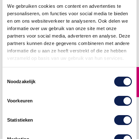
We gebruiken cookies om content en advertenties te
personaliseren, om functies voor social media te bieden
en om ons websiteverkeer te analyseren. Ook delen we
informatie over uw gebruik van onze site met onze
partners voor social media, adverteren en analyse. Deze
partners kunnen deze gegevens combineren met andere
C07A Gesloten voor
F03 Verbod voor
autobussen
vrachtauto's om
informatie die u aan ze heeft verstrekt of die ze hebben
verkeersbord sticker
motorvoertuigen in te
verzameld op basis van uw gebruik van hun services.
halen verkeersbord
C07A Gesloten voor
sticker
autobussen verkeersbord
sticker bestellen Full color
F03 Verbod voor vrachtauto's
FILTER
geprint Verkrijgbaar als
Toestemmingsselectie
om motorvoertuigen in te
sticker in de volgende
halen verkeersbord sticker
Noodzakelijk
formaten: 30 cm60 cm80
bestellen Full color geprint
cm Let op: Deze
Verkrijgbaar als sticker in de
verkeersborden
volgende formaten: 30 cm60
zijn NIET reflecterend (geen
cm80 cm Let op: Deze
klasse III verkeersborden)
verkeersborden
Voorkeuren
zijn NIET reflecterend (geen
€ 8,95
klasse III verkeersborden)
€ 8,95
Statistieken