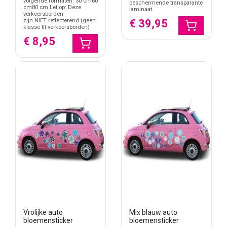
volgende formaten: 30 cm60
beschermende transparante
cm80 cm Let op: Deze
laminaat.
verkeersborden
€ 39,95
zijn NIET reflecterend (geen
klasse III verkeersborden)
€ 8,95
Vrolijke auto
Mix blauw auto
bloemensticker
bloemensticker