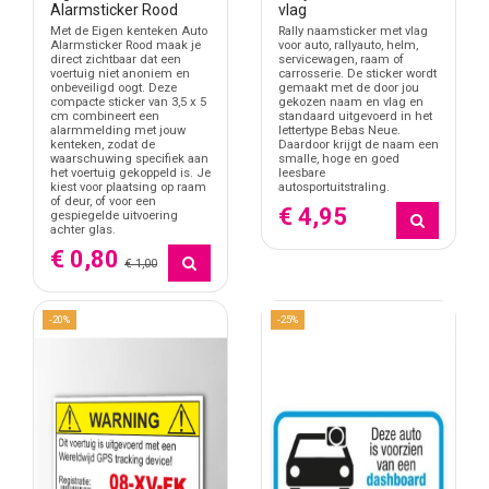
Alarmsticker Rood
vlag
Met de Eigen kenteken Auto
Rally naamsticker met vlag
Alarmsticker Rood maak je
voor auto, rallyauto, helm,
direct zichtbaar dat een
servicewagen, raam of
voertuig niet anoniem en
carrosserie. De sticker wordt
onbeveiligd oogt. Deze
gemaakt met de door jou
compacte sticker van 3,5 x 5
gekozen naam en vlag en
cm combineert een
standaard uitgevoerd in het
alarmmelding met jouw
lettertype Bebas Neue.
kenteken, zodat de
Daardoor krijgt de naam een
waarschuwing specifiek aan
smalle, hoge en goed
het voertuig gekoppeld is. Je
leesbare
kiest voor plaatsing op raam
autosportuitstraling.
of deur, of voor een
€ 4,95
gespiegelde uitvoering
achter glas.
€ 0,80
€ 1,00
-20%
-25%