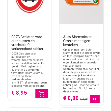
C07B Gesloten voor
Auto Alarmsticker
autobussen en
Oranje met eigen
vrachtauto's
kenteken
verkeersbord sticker
Op zoek naar een auto
alarmsticker die direct opvalt
C07B Gesloten voor
en toch compact blijft? Deze
autobussen en
oranje auto alarmsticker met
vrachtauto's verkeersbord
eigen kenteken is bedoeld
sticker bestellen Full color
voor zichtbare
geprint Verkrijgbaar als
waarschuwing op autoruit of
sticker in de volgende
deur. Je personaliseert de
formaten: 30 cm60 cm80
sticker met je kenteken en
cm Let op: Deze
kiest uit montage op de
verkeersborden
buitenkant of gespiegeld
zijn NIET reflecterend (geen
achter glas. Door het smalle
klasse III verkeersborden)
formaat van 3 x 7,5 cm is
€ 8,95
deze sticker...
€ 0,80
€ 1,00