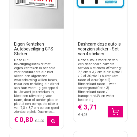
Eigen Kenteken
Dashcam deze auto is
Autobeveiliging GPS
voorzien sticker - Set
Sticker
van 4 stickers
Deze GPS
Deze auto is voorzien van
beveiligingssticker met
een dashboard camera.
eigen kenteken is bedoeld
Set van 4 stickers Afmeting:
voor bestuurders die niet
7,3 cm x 3,7 cm Kies: Optie 1
alleen een algemene
/ 2 of 3Optie 1) buitenkant
waarschuwing willen tonen,
raam of deurOptie 2)
maar een melding die direct
Binnenkant raam + witte
aan hun voertuig gekoppeld
achtergrondOptie 3)
is. Je voert je kenteken in,
Binnenkant raam /
kiest een uitvoering voor
transparantUV en water
raam, deur of achter glas en
bestendig.
plaatst een compacte sticker
€ 3,71
van 7,3 x 3,7 cm op een goed
zichtbare plek. Daarmee...
€ 4,95
€ 0,80
€ 1,00