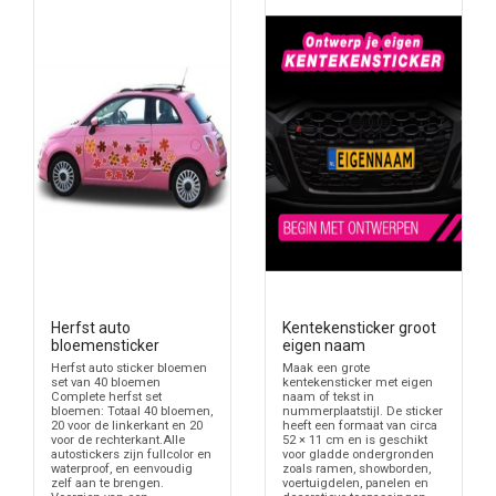
Herfst auto
Kentekensticker groot
bloemensticker
eigen naam
Herfst auto sticker bloemen
Maak een grote
set van 40 bloemen
kentekensticker met eigen
Complete herfst set
naam of tekst in
bloemen: Totaal 40 bloemen,
nummerplaatstijl. De sticker
20 voor de linkerkant en 20
heeft een formaat van circa
voor de rechterkant.Alle
52 × 11 cm en is geschikt
autostickers zijn fullcolor en
voor gladde ondergronden
waterproof, en eenvoudig
zoals ramen, showborden,
zelf aan te brengen.
voertuigdelen, panelen en