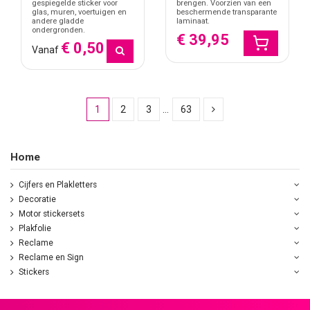
gespiegelde sticker voor
brengen. Voorzien van een
glas, muren, voertuigen en
beschermende transparante
andere gladde
laminaat.
ondergronden.
€ 39,95
€ 0,50
Vanaf
1
2
3
…
63
Home
Cijfers en Plakletters
Decoratie
Motor stickersets
Plakfolie
Reclame
Reclame en Sign
Stickers