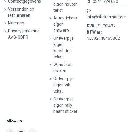
Contactgegevens
0341 729 680
eigen houten
Verzenden en
tekst
retourneren
info@stickermaster.nl
Autostickers
Klachten
eigen
KVK:
71793437
ontwerp
Privacyverklaring
BTW nr:
AVG/GDPR
Ontwerp je
NL002148465B62
eigen
kunststof
tekst
Wijnetiket
maken
Ontwerp je
eigen Vilt
tekst
Ontwerp je
eigen rally
naam sticker
Follow us