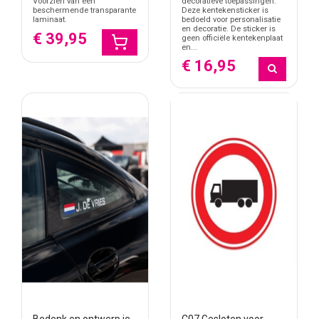
Voorzien van een
decoratieve toepassingen.
beschermende transparante
Deze kentekensticker is
laminaat.
bedoeld voor personalisatie
en decoratie. De sticker is
€ 39,95
geen officiële kentekenplaat
en...
€ 16,95
Bedenk en ontwerp je
C07 Gesloten voor