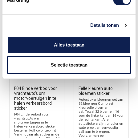
Marketing
Details tonen
Alles toestaan
Selectie toestaan
F04 Einde verbod voor
Felle kleuren auto
vrachtauto's om
bloemen sticker
motorvoertuigen in te
Autosticker bloemen set van
halen verkeersbord
32 bloemen Compleet
kleurvolle bloemen
sticker
set: Totaal 32 bloemen, 16
F04 Einde verbod voor
voor de linkerkant en 16 voor
vrachtauto's om
de rechterkant.Alle
motorvoertuigen in te
autostickers zijn fullcolor en
halen verkeersbord sticker
waterproof, en eenvoudig
bestellen Full color geprint
zelf aan te brengen.
Verkrijgbaar als sticker in de
Voorzien van een