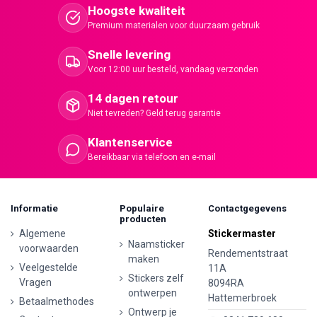
Hoogste kwaliteit
Premium materialen voor duurzaam gebruik
Snelle levering
Voor 12:00 uur besteld, vandaag verzonden
14 dagen retour
Niet tevreden? Geld terug garantie
Klantenservice
Bereikbaar via telefoon en e-mail
Informatie
Populaire
Contactgegevens
producten
Algemene
Stickermaster
Naamsticker
voorwaarden
Rendementstraat
maken
Veelgestelde
11A
Stickers zelf
Vragen
8094RA
ontwerpen
Hattemerbroek
Betaalmethodes
Ontwerp je