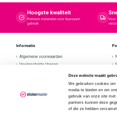
Hoogste kwaliteit
Sne
Premium materialen voor duurzaam
Voor 
gebruik
verz
Informatie
Po
Algemene voorwaarden
Veelgestelde Vragen
S
Betaalmethodes
O
Deze website maakt gebru
Contactgegevens
We gebruiken cookies om c
Verzenden en retourneren
O
media te bieden en om ons
Klachten
gebruik van onze site met
partners kunnen deze gege
Privacyverklaring AVG/GDPR
O
of die ze hebben verzamel
O