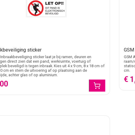
kbeveiliging sticker
GSM 
Inbraakbeveiliging sticker laat je bij ramen, deuren en
GSM Al
en direct zien dat een pand, werkruimte, voertuig of
raam/d
lek beveiligd is tegen inbraak. Kies uit 4 x 9 cm, 8 x 18 cm of
statis
30 cm en stem de uitvoering af op plaatsing aan de
cm.
ijde, achter glas of op aluminium.
€ 1
,00