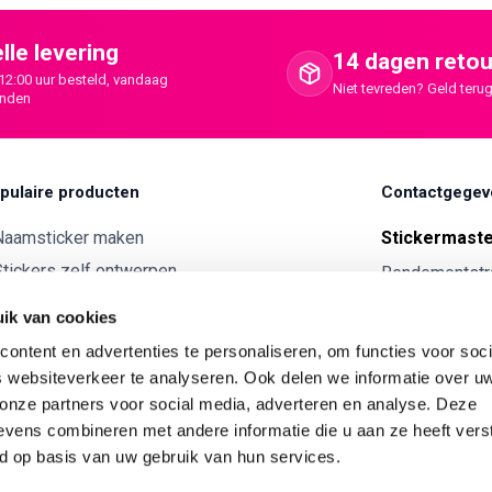
lle levering
14 dagen retou
12:00 uur besteld, vandaag
Niet tevreden? Geld terug
onden
pulaire producten
Contactgegev
Naamsticker maken
Stickermast
tickers zelf ontwerpen
Rendementstr
8094RA Hatte
ntwerp je eigen houten tekst
ik van cookies
Autostickers eigen ontwerp
0341 729 
ontent en advertenties te personaliseren, om functies voor soci
ntwerp je eigen kunststof tekst
info@stick
 websiteverkeer te analyseren. Ook delen we informatie over u
Wijnetiket maken
 onze partners voor social media, adverteren en analyse. Deze
KVK:
7179343
vens combineren met andere informatie die u aan ze heeft vers
ntwerp je eigen Vilt tekst
BTW nr:
NL00
d op basis van uw gebruik van hun services.
ntwerp je eigen rally naam sticker