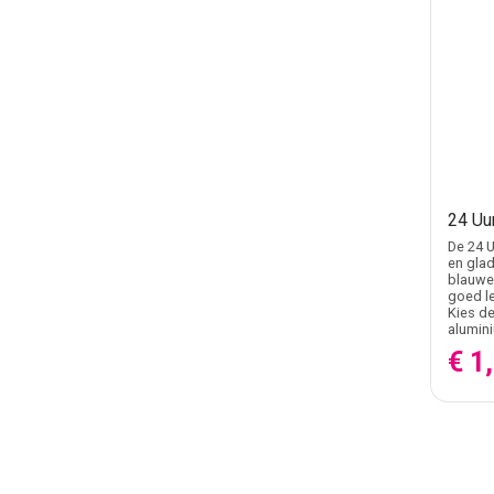
24 Uu
De 24 U
en glad
blauwe 
goed le
Kies de
alumini
€ 1