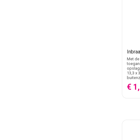
Inbraa
Met de 
toegang
opslagp
13,3 x 
buitenz
€ 1