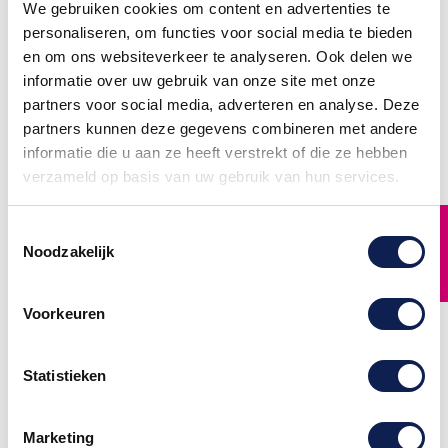
We gebruiken cookies om content en advertenties te
Het spelen van games op
Het spelen van games op
de PlayStation 4 is een
de PlayStation 4 is een
personaliseren, om functies voor social media te bieden
ervaring zoals geen andere.
ervaring zoals geen andere.
Jouw games zien er beter
Jouw games zien er beter
en om ons websiteverkeer te analyseren. Ook delen we
uit dan ooit Niks kan jou nog
uit dan ooit Niks kan jou nog
van de gamewereld afleiden,
van de gamewereld afleiden,
informatie over uw gebruik van onze site met onze
behalve de PlayStation 4
behalve de PlayStation 4
Controller zelf. De PS4
Controller zelf. De PS4
partners voor social media, adverteren en analyse. Deze
gamepad heeft een vrij saai
gamepad heeft een vrij saai
uiterlijk, namelijk wit en
uiterlijk, namelijk wit en
partners kunnen deze gegevens combineren met andere
zwart met weinig karakter.
zwart met weinig karakter.
Om dit te verhelpen heeft
Om dit te verhelpen heeft
informatie die u aan ze heeft verstrekt of die ze hebben
Stickermaster PlayStation 4
Stickermaster PlayStation 4
verzameld op basis van uw gebruik van hun services.
controller...
controller...
€ 12,95
€ 12,95
FILTER
Toestemmingsselectie
Noodzakelijk
Voorkeuren
Statistieken
Marketing