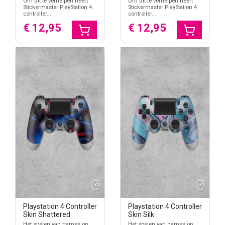
Om dit te verhelpen heeft
Om dit te verhelpen heeft
Stickermaster PlayStation 4
Stickermaster PlayStation 4
controller...
controller...
€ 12,95
€ 12,95
Playstation 4 Controller
Playstation 4 Controller
Skin Shattered
Skin Silk
Het spelen van games op
Het spelen van games op