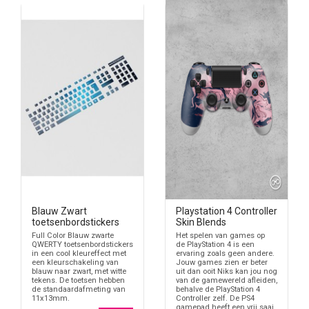
Blauw Zwart
Playstation 4 Controller
toetsenbordstickers
Skin Blends
Full Color Blauw zwarte
Het spelen van games op
QWERTY toetsenbordstickers
de PlayStation 4 is een
in een cool kleureffect met
ervaring zoals geen andere.
een kleurschakeling van
Jouw games zien er beter
blauw naar zwart, met witte
uit dan ooit Niks kan jou nog
tekens. De toetsen hebben
van de gamewereld afleiden,
de standaardafmeting van
behalve de PlayStation 4
11x13mm.
Controller zelf. De PS4
gamepad heeft een vrij saai