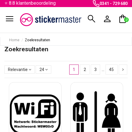
⭐ 8.8 klantenbeoordeling
0341 - 729 680
menu
search
person
shopping_bag
0
Home
Zoekresultaten
Zoekresultaten
Relevantie
24
1
2
3
…
45