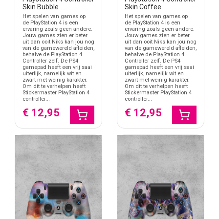
Skin Bubble
Skin Coffee
Het spelen van games op
Het spelen van games op
de PlayStation 4 is een
de PlayStation 4 is een
ervaring zoals geen andere.
ervaring zoals geen andere.
Jouw games zien er beter
Jouw games zien er beter
uit dan ooit Niks kan jou nog
uit dan ooit Niks kan jou nog
van de gamewereld afleiden,
van de gamewereld afleiden,
behalve de PlayStation 4
behalve de PlayStation 4
Controller zelf. De PS4
Controller zelf. De PS4
gamepad heeft een vrij saai
gamepad heeft een vrij saai
uiterlijk, namelijk wit en
uiterlijk, namelijk wit en
zwart met weinig karakter.
zwart met weinig karakter.
Om dit te verhelpen heeft
Om dit te verhelpen heeft
Stickermaster PlayStation 4
Stickermaster PlayStation 4
controller...
controller...
€ 12,95
€ 12,95