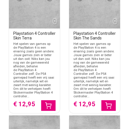
Playstation 4 Controller
Playstation 4 Controller
Skin Terra
Skin The Sands
Het spelen van games op
Het spelen van games op
de PlayStation 4 is een
de PlayStation 4 is een
ervaring zoals geen andere.
ervaring zoals geen andere.
Jouw games zien er beter
Jouw games zien er beter
uit dan ooit. Niks kan jou
uit dan ooit. Niks kan jou
nog van de gamewereld
nog van de gamewereld
afleiden, behalve
afleiden, behalve
de PlayStation 4
de PlayStation 4
Controller zelf. De PS4
Controller zelf. De PS4
gamepad heeft een vrij saai
gamepad heeft een vrij saai
uiterlijk, namelijk wit en
uiterlijk, namelijk wit en
zwart met weinig karakter.
zwart met weinig karakter.
Om dit te verhelpen heeft
Om dit te verhelpen heeft
Stickermaster PlayStation 4
Stickermaster PlayStation 4
controller...
controller...
€ 12,95
€ 12,95