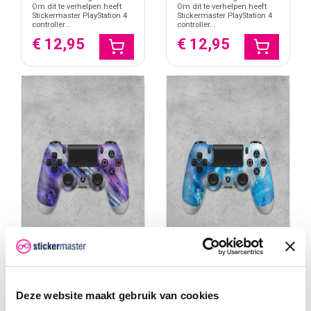
Om dit te verhelpen heeft
Om dit te verhelpen heeft
Stickermaster PlayStation 4
Stickermaster PlayStation 4
controller...
controller...
€ 12,95
€ 12,95
Playstation 4 Controller
Playstation 4 Controller
Deze website maakt gebruik van cookies
Skin Fold
Skin Iceberg