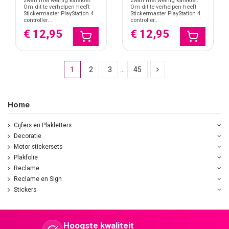
zwart met weinig karakter.
zwart met weinig karakter.
Om dit te verhelpen heeft
Om dit te verhelpen heeft
Stickermaster PlayStation 4
Stickermaster PlayStation 4
controller...
controller...
€ 12,95
€ 12,95
1
2
3
…
45
Home
Cijfers en Plakletters
Decoratie
Motor stickersets
Plakfolie
Reclame
Reclame en Sign
Stickers
Hoogste kwaliteit