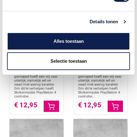
Details tonen
Playstation 4 Controller
Playstation 4 Controller
Skin Neyon
Skin Rooted
Alles toestaan
Het spelen van games op
Het spelen van games op
de PlayStation 4 is een
de PlayStation 4 is een
ervaring zoals geen andere.
ervaring zoals geen andere.
Jouw games zien er beter
Jouw games zien er beter
Selectie toestaan
uit dan ooit Niks kan jou nog
uit dan ooit Niks kan jou nog
van de gamewereld afleiden,
van de gamewereld afleiden,
behalve de PlayStation 4
behalve de PlayStation 4
Controller zelf. De PS4
Controller zelf. De PS4
gamepad heeft een vrij saai
gamepad heeft een vrij saai
uiterlijk, namelijk wit en
uiterlijk, namelijk wit en
zwart met weinig karakter.
zwart met weinig karakter.
Om dit te verhelpen heeft
Om dit te verhelpen heeft
Stickermaster PlayStation 4
Stickermaster PlayStation 4
controller...
controller...
€ 12,95
€ 12,95