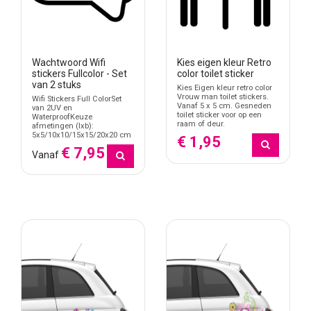
Wachtwoord Wifi
Kies eigen kleur Retro
stickers Fullcolor - Set
color toilet sticker
van 2 stuks
Kies Eigen kleur retro color
Vrouw man toilet stickers.
Wifi Stickers Full ColorSet
Vanaf 5 x 5 cm. Gesneden
van 2UV en
toilet sticker voor op een
WaterproofKeuze
raam of deur.
afmetingen (lxb):
5x5/10x10/15x15/20x20 cm
€ 1,95
€ 7,95
Vanaf