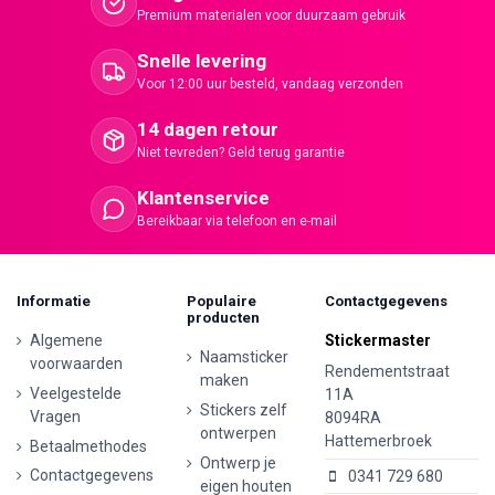
Premium materialen voor duurzaam gebruik
Snelle levering
Voor 12:00 uur besteld, vandaag verzonden
14 dagen retour
Niet tevreden? Geld terug garantie
Klantenservice
Bereikbaar via telefoon en e-mail
Informatie
Populaire
Contactgegevens
producten
Algemene
Stickermaster
Naamsticker
voorwaarden
Rendementstraat
maken
Veelgestelde
11A
Stickers zelf
Vragen
8094RA
ontwerpen
Hattemerbroek
Betaalmethodes
Ontwerp je
Contactgegevens
0341 729 680
eigen houten