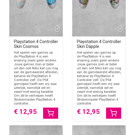
Playstation 4 Controller
Playstation 4 Controller
Skin Cosmos
Skin Dapple
Het spelen van games op
Het spelen van games op
de PlayStation 4 is een
de PlayStation 4 is een
ervaring zoals geen andere.
ervaring zoals geen andere.
Jouw games zien er beter
Jouw games zien er beter
uit dan ooit Niks kan jou nog
uit dan ooit Niks kan jou nog
van de gamewereld afleiden,
van de gamewereld afleiden,
behalve de PlayStation 4
behalve de PlayStation 4
Controller zelf. De PS4
Controller zelf. De PS4
gamepad heeft een vrij saai
gamepad heeft een vrij saai
uiterlijk, namelijk wit en
uiterlijk, namelijk wit en
zwart met weinig karakter.
zwart met weinig karakter.
Om dit te verhelpen heeft
Om dit te verhelpen heeft
Stickermaster PlayStation 4
Stickermaster PlayStation 4
controller...
controller...
€ 12,95
€ 12,95