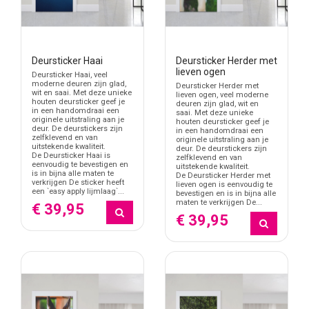
Deursticker Haai
Deursticker Herder met
lieven ogen
Deursticker Haai, veel
moderne deuren zijn glad,
Deursticker Herder met
wit en saai. Met deze unieke
lieven ogen, veel moderne
houten deursticker geef je
deuren zijn glad, wit en
in een handomdraai een
saai. Met deze unieke
originele uitstraling aan je
houten deursticker geef je
deur. De deurstickers zijn
in een handomdraai een
zelfklevend en van
originele uitstraling aan je
uitstekende kwaliteit.
deur. De deurstickers zijn
De Deursticker Haai is
zelfklevend en van
eenvoudig te bevestigen en
uitstekende kwaliteit.
is in bijna alle maten te
De Deursticker Herder met
verkrijgen De sticker heeft
lieven ogen is eenvoudig te
een `easy apply lijmlaag`...
bevestigen en is in bijna alle
maten te verkrijgen De...
€ 39,95
€ 39,95