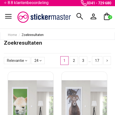
⭐ 8.8 klantenbeoordeling
0341 - 729 680
menu
search
person
shopping_bag
0
Home
Zoekresultaten
Zoekresultaten
Relevantie
24
1
2
3
…
17