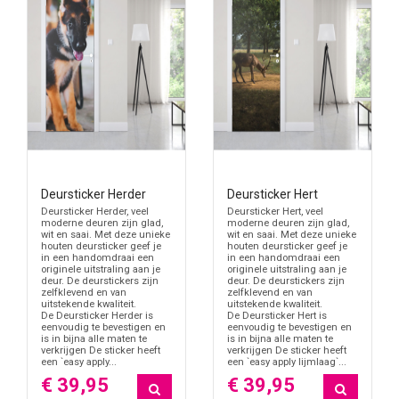
Deursticker Herder
Deursticker Hert
Deursticker Herder, veel
Deursticker Hert, veel
moderne deuren zijn glad,
moderne deuren zijn glad,
wit en saai. Met deze unieke
wit en saai. Met deze unieke
houten deursticker geef je
houten deursticker geef je
in een handomdraai een
in een handomdraai een
originele uitstraling aan je
originele uitstraling aan je
deur. De deurstickers zijn
deur. De deurstickers zijn
zelfklevend en van
zelfklevend en van
uitstekende kwaliteit.
uitstekende kwaliteit.
De Deursticker Herder is
De Deursticker Hert is
eenvoudig te bevestigen en
eenvoudig te bevestigen en
is in bijna alle maten te
is in bijna alle maten te
verkrijgen De sticker heeft
verkrijgen De sticker heeft
een `easy apply...
een `easy apply lijmlaag`...
€ 39,95
€ 39,95