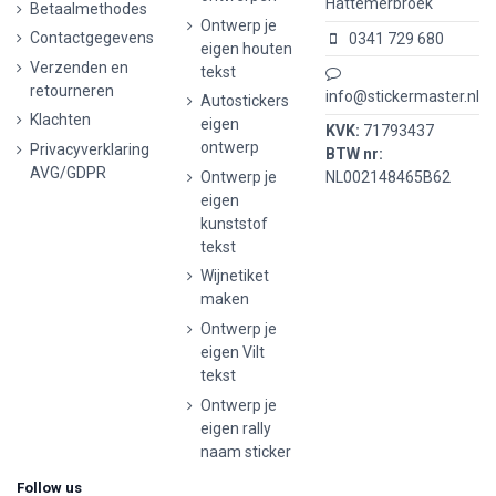
Hattemerbroek
Betaalmethodes
Ontwerp je
Contactgegevens
0341 729 680
eigen houten
Verzenden en
tekst
retourneren
info@stickermaster.nl
Autostickers
Klachten
eigen
KVK:
71793437
ontwerp
Privacyverklaring
BTW nr:
AVG/GDPR
Ontwerp je
NL002148465B62
eigen
kunststof
tekst
Wijnetiket
maken
Ontwerp je
eigen Vilt
tekst
Ontwerp je
eigen rally
naam sticker
Follow us