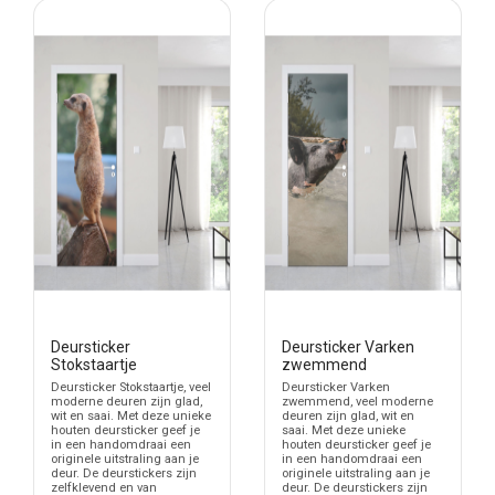
Deursticker
Deursticker Varken
Stokstaartje
zwemmend
Deursticker Stokstaartje, veel
Deursticker Varken
moderne deuren zijn glad,
zwemmend, veel moderne
wit en saai. Met deze unieke
deuren zijn glad, wit en
houten deursticker geef je
saai. Met deze unieke
in een handomdraai een
houten deursticker geef je
originele uitstraling aan je
in een handomdraai een
deur. De deurstickers zijn
originele uitstraling aan je
zelfklevend en van
deur. De deurstickers zijn