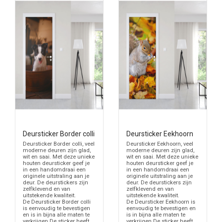
Deursticker Border colli
Deursticker Eekhoorn
Deursticker Border colli, veel
Deursticker Eekhoorn, veel
moderne deuren zijn glad,
moderne deuren zijn glad,
wit en saai. Met deze unieke
wit en saai. Met deze unieke
houten deursticker geef je
houten deursticker geef je
in een handomdraai een
in een handomdraai een
originele uitstraling aan je
originele uitstraling aan je
deur. De deurstickers zijn
deur. De deurstickers zijn
zelfklevend en van
zelfklevend en van
uitstekende kwaliteit.
uitstekende kwaliteit.
De Deursticker Border colli
De Deursticker Eekhoorn is
is eenvoudig te bevestigen
eenvoudig te bevestigen en
en is in bijna alle maten te
is in bijna alle maten te
verkrijgen De sticker heeft
verkrijgen De sticker heeft