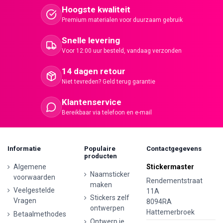
Hoogste kwaliteit
Premium materialen voor duurzaam gebruik
Snelle levering
Voor 12:00 uur besteld, vandaag verzonden
14 dagen retour
Niet tevreden? Geld terug garantie
Klantenservice
Bereikbaar via telefoon en e-mail
Informatie
Populaire
Contactgegevens
producten
Algemene
Stickermaster
Naamsticker
voorwaarden
Rendementstraat
maken
Veelgestelde
11A
Stickers zelf
Vragen
8094RA
ontwerpen
Hattemerbroek
Betaalmethodes
Ontwerp je