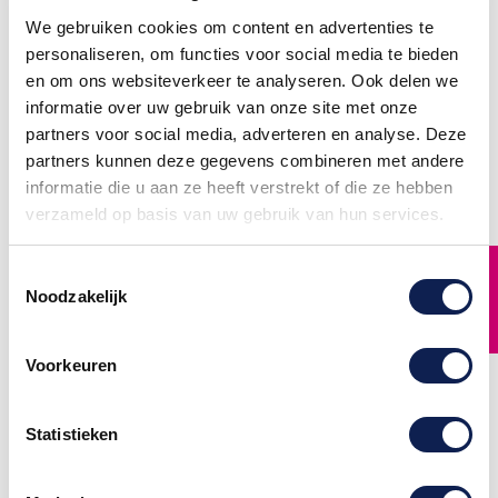
We gebruiken cookies om content en advertenties te
personaliseren, om functies voor social media te bieden
en om ons websiteverkeer te analyseren. Ook delen we
informatie over uw gebruik van onze site met onze
partners voor social media, adverteren en analyse. Deze
partners kunnen deze gegevens combineren met andere
informatie die u aan ze heeft verstrekt of die ze hebben
verzameld op basis van uw gebruik van hun services.
FILTER
Toestemmingsselectie
Noodzakelijk
Voorkeuren
Mario en DK side art
arcade stickers
Side art Mario stickers Side-
Statistieken
art gebasseerd op de
officiële Donkey Kong
arcadekast artwork, arcade
side art stickers perfect voor