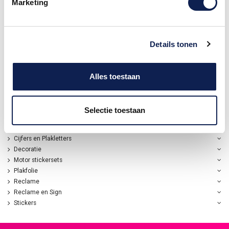
uw eigen cabinet, of voor op
Marketing
de muur! Verschillende
afmetingen mogelijk. Full
colour geprint en volledig
uitgesneden. Deze arcade
stickers zijn van hoge
kwaliteit
Details tonen
€ 19,95
Alles toestaan
Selectie toestaan
Home
Cijfers en Plakletters
Decoratie
Motor stickersets
Plakfolie
Reclame
Reclame en Sign
Stickers