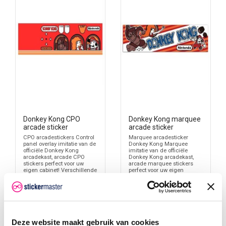
Donkey Kong CPO
Donkey Kong marquee
arcade sticker
arcade sticker
CPO arcadestickers Control
Marquee arcadesticker
panel overlay imitatie van de
Donkey Kong Marquee
officiële Donkey Kong
imitatie van de officiële
arcadekast, arcade CPO
Donkey Kong arcadekast,
stickers perfect voor uw
arcade marquee stickers
eigen cabinet! Verschillende
perfect voor uw eigen
afmetingen mogelijk. Full
cabinet! Verschillende
colour geprint en volledig
afmetingen mogelijk. Full
uitgesneden. Deze arcade
colour geprint en volledig
stickers zijn van hoge
uitgesneden. Deze arcade
kwaliteit
stickers zijn van hoge
kwaliteit
€ 18,95
€ 18,95
Deze website maakt gebruik van cookies