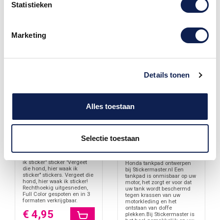
Statistieken
Marketing
Details tonen
Alles toestaan
Tankpad Sticker
Selectie toestaan
Vergeet die hond, hier
geschikt voor Honda
waak ik sticker
ontwerpen
"Vergeet die hond, hier waak
ik sticker" sticker "Vergeet
Honda tankpad ontwerpen
die hond, hier waak ik
bij Stickermaster.nl Een
sticker" stickers. Vergeet die
tankpad is onmisbaar op uw
hond, hier waak ik sticker!
motor, het zorgt er voor dat
Rechthoekig uitgesneden,
uw tank wordt beschermd
Full Color gespoten en in 3
tegen krassen van uw
formaten verkrijgbaar.
motorkleding en het
ontstaan van doffe
€ 4,95
plekken.Bij Stickermaster is