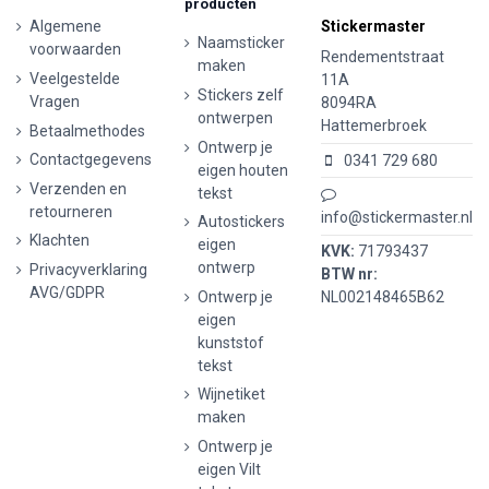
producten
Algemene
Stickermaster
Naamsticker
voorwaarden
Rendementstraat
maken
Veelgestelde
11A
Stickers zelf
Vragen
8094RA
ontwerpen
Hattemerbroek
Betaalmethodes
Ontwerp je
Contactgegevens
0341 729 680
eigen houten
Verzenden en
tekst
retourneren
info@stickermaster.nl
Autostickers
Klachten
eigen
KVK:
71793437
ontwerp
Privacyverklaring
BTW nr:
AVG/GDPR
Ontwerp je
NL002148465B62
eigen
kunststof
tekst
Wijnetiket
maken
Ontwerp je
eigen Vilt