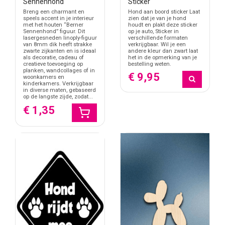
Sennenhond
Sticker
Breng een charmant en
Hond aan boord sticker Laat
speels accent in je interieur
zien dat je van je hond
met het houten “Berner
houdt en plakt deze sticker
Sennenhond” figuur. Dit
op je auto, Sticker in
lasergesneden linoply-figuur
verschillende formaten
van 8mm dik heeft strakke
verkrijgbaar. Wil je een
zwarte zijkanten en is ideaal
andere kleur dan zwart laat
als decoratie, cadeau of
het in de opmerking van je
creatieve toevoeging op
bestelling weten.
planken, wandcollages of in
€ 9,95
woonkamers en
kinderkamers. Verkrijgbaar
in diverse maten, gebaseerd
op de langste zijde, zodat...
€ 1,35