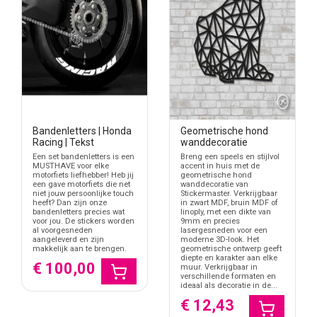
Bandenletters | Honda
Geometrische hond
Racing | Tekst
wanddecoratie
Een set bandenletters is een
Breng een speels en stijlvol
MUSTHAVE voor elke
accent in huis met de
motorfiets liefhebber! Heb jij
geometrische hond
een gave motorfiets die net
wanddecoratie van
niet jouw persoonlijke touch
Stickermaster. Verkrijgbaar
heeft? Dan zijn onze
in zwart MDF, bruin MDF of
bandenletters precies wat
linoply, met een dikte van
voor jou. De stickers worden
9mm en precies
al voorgesneden
lasergesneden voor een
aangeleverd en zijn
moderne 3D-look. Het
makkelijk aan te brengen.
geometrische ontwerp geeft
diepte en karakter aan elke
€ 100,00
muur. Verkrijgbaar in
verschillende formaten en
ideaal als decoratie in de...
€ 12,43