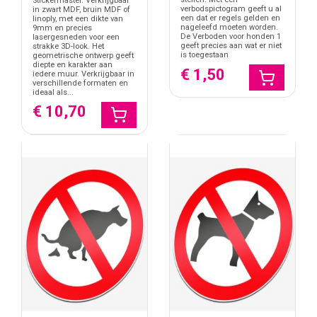
Stickermaster. Verkrijgbaar
verbodspictogram geeft u al
in zwart MDF, bruin MDF of
een dat er regels gelden en
linoply, met een dikte van
nageleefd moeten worden.
9mm en precies
De Verboden voor honden 1
lasergesneden voor een
geeft precies aan wat er niet
strakke 3D-look. Het
is toegestaan
geometrische ontwerp geeft
diepte en karakter aan
€ 1,50
iedere muur. Verkrijgbaar in
verschillende formaten en
ideaal als...
€ 10,70