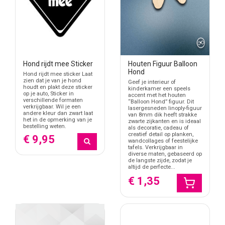
Hond rijdt mee Sticker
Houten Figuur Balloon
Hond
Hond rijdt mee sticker Laat
zien dat je van je hond
Geef je interieur of
houdt en plakt deze sticker
kinderkamer een speels
op je auto, Sticker in
accent met het houten
verschillende formaten
“Balloon Hond” figuur. Dit
verkrijgbaar. Wil je een
lasergesneden linoply-figuur
andere kleur dan zwart laat
van 8mm dik heeft strakke
het in de opmerking van je
zwarte zijkanten en is ideaal
bestelling weten.
als decoratie, cadeau of
creatief detail op planken,
€ 9,95
wandcollages of feestelijke
tafels. Verkrijgbaar in
diverse maten, gebaseerd op
de langste zijde, zodat je
altijd de perfecte...
€ 1,35