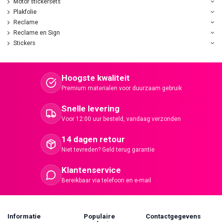
Motor stickersets
Plakfolie
Reclame
Reclame en Sign
Stickers
Hoogste kwaliteit
Premium materialen voor duurzaam gebruik
Snelle levering
Voor 12:00 uur besteld, vandaag verzonden
14 dagen retour
Niet tevreden? Geld terug garantie
Klantenservice
Bereikbaar via telefoon en e-mail
Informatie
Populaire
Contactgegevens