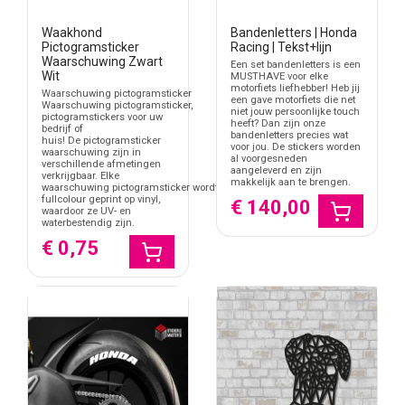
Waakhond
Bandenletters | Honda
Pictogramsticker
Racing | Tekst+lijn
Waarschuwing Zwart
Een set bandenletters is een
Wit
MUSTHAVE voor elke
motorfiets liefhebber! Heb jij
Waarschuwing pictogramsticker
een gave motorfiets die net
Waarschuwing pictogramsticker,
niet jouw persoonlijke touch
pictogramstickers voor uw
heeft? Dan zijn onze
bedrijf of
bandenletters precies wat
huis! De pictogramsticker
voor jou. De stickers worden
waarschuwing zijn in
al voorgesneden
verschillende afmetingen
aangeleverd en zijn
verkrijgbaar. Elke
makkelijk aan te brengen.
waarschuwing pictogramsticker wordt
fullcolour geprint op vinyl,
€ 140,00
waardoor ze UV- en
waterbestendig zijn.
€ 0,75