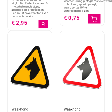
carbonfolie, chroom en
waarschuwing pictogramsticker word
strijkfolie. Perfect voor auto’s,
fullcolour geprint op vinyl,
motorhelmen, laptops,
waardoor ze UV- en
agenda’s en drinkflessen.
waterbestendig zijn.
Een must-have voor fans van
€ 0,75
het spectaculaire...
€ 2,95
Waakhond
Waakhond