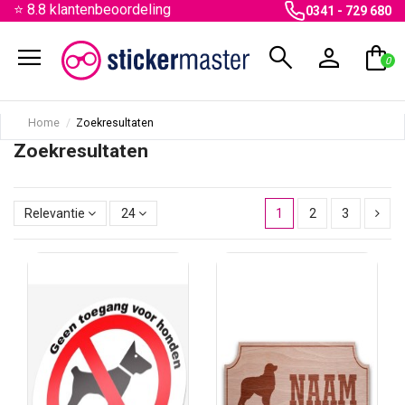
⭐ 8.8 klantenbeoordeling
0341 - 729 680
menu
search
person
shopping_bag
0
Home
Zoekresultaten
Zoekresultaten
Relevantie
24
1
2
3