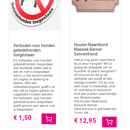
Houten Naambord
Verboden voor honden
Klassiek Berner
geleidehonden
Sennenhond
toegestaan
Heb je nog geen naambord
De Verboden voor honden
bij je deur hangen? Wil je
geleidehonden toegestaan
graag de slaapplek van je
laat duidelijk weten wat er
huisdier of paard aangeven?
wel en niet is toegestaan.
Of misschien wil je de
Soms is het onvermijdelijk
werkplek van jezelf of een
om regels in werking te
collega indelen. Dit en nog
stellen. Met een
veel meer is makkelijk, snel
verbodspictogram geeft u al
en voordelig te realiseren
een dat er regels gelden en
met een houten naambordje
nageleefd moeten worden.
van Stickermaster.
De Verboden voor honden
Het Houten Naambord
geleidehonden toegestaan
Klassiek Berner
geeft precies aan wat er niet
Sennenhond is gemaakt van
is toegestaan
9 mm dik...
€ 1,50
€ 12,95