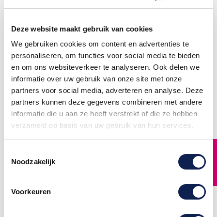
Deze website maakt gebruik van cookies
We gebruiken cookies om content en advertenties te
personaliseren, om functies voor social media te bieden
en om ons websiteverkeer te analyseren. Ook delen we
Vlag Honduras
Houten Figuur
informatie over uw gebruik van onze site met onze
Zeehond
Vlag Honduras
sticker bestellen Laat zien
Ons Houten Figuur Zeehond
partners voor social media, adverteren en analyse. Deze
waar je vandaan komt, waar
is perfect voor ieder project
je bent geweest en waar je
partners kunnen deze gegevens combineren met andere
of gelegenheid. Je kunt
nog heen wilt met deze
hem gebruiken als tags,
informatie die u aan ze heeft verstrekt of die ze hebben
vlaggensticker.
ornament, muurdecoratie,
leuke doe-het-zelf-projecten
€ 1,50
verzameld op basis van uw gebruik van hun services.
en elke andere vorm van
crafting of
toepassing/gebruik die je
FILTER
maar kunt bedenken. Nu al
Toestemmingsselectie
verkrijgbaar vanaf € 0,89
Noodzakelijk
€ 1,35
Voorkeuren