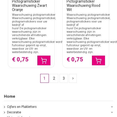
Pictogramsticker
Pictogramsticker
Waarschuwing Zwart
Waarschuwing Rood
Oranje
Wit
Waarschuwing pictogramsticker
Waarschuwing pictogramsticker
Waarschuwing pictogramsticker,
Waarschuwing pictogramsticker,
pictogramstickers voor uw
pictogramstickers voor uw
bedrijf of
bedrijf of
huis! De pictogramsticker
huis! De pictogramsticker
waarschuwing zijn in
waarschuwing zijn in
verschillende afmetingen
verschillende afmetingen
verkrijgbaar. Elke
verkrijgbaar. Elke
waarschuwing pictogramsticker wordt
waarschuwing pictogramsticker word
fullcolour geprint op vinyl,
fullcolour geprint op vinyl,
waardoor ze UV- en
waardoor ze UV- en
waterbestendig zijn.
waterbestendig zijn.
€ 0,75
€ 0,75
1
2
3
Home
Cijfers en Plakletters
Decoratie