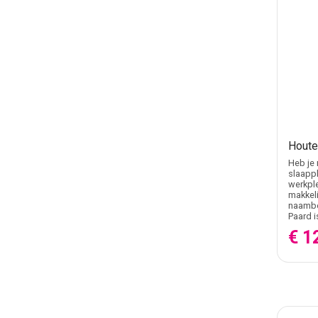
Houte
Heb je 
slaappl
werkple
makkeli
naambo
Paard i
€ 1