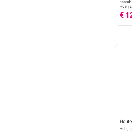
naambo
Hoefijz
€ 1
Houte
Heb je 