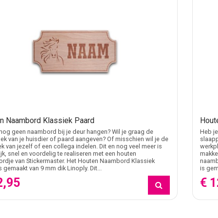
n Naambord Klassiek Paard
Hout
nog geen naambord bij je deur hangen? Wil je graag de
Heb je
ek van je huisdier of paard aangeven? Of misschien wil je de
slaapp
k van jezelf of een collega indelen. Dit en nog veel meer is
werkpl
jk, snel en voordelig te realiseren met een houten
makkel
rdje van Stickermaster. Het Houten Naambord Klassiek
naamb
s gemaakt van 9 mm dik Linoply. Dit...
is gem
2,95
€ 1