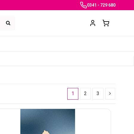
0341 - 729 680
1
2
3