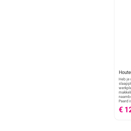
Houte
Heb je 
slaappl
werkple
makkeli
naambo
Paard i
€ 1