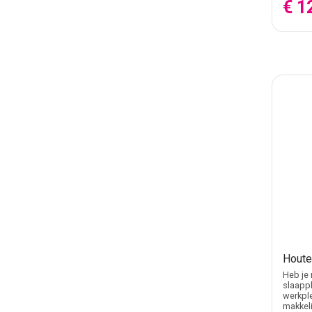
€ 1
Houte
Heb je 
slaappl
werkple
makkeli