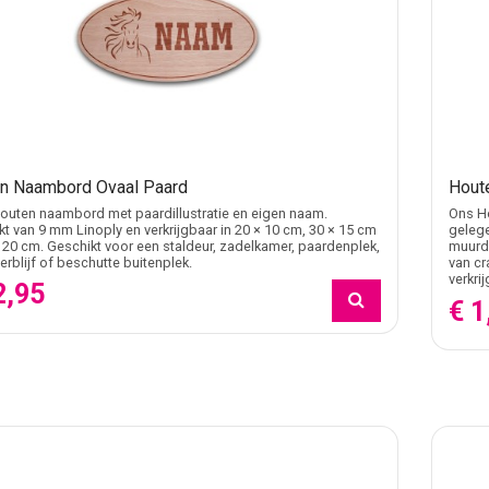
n Naambord Ovaal Paard
Hout
outen naambord met paardillustratie en eigen naam.
Ons Ho
 van 9 mm Linoply en verkrijgbaar in 20 × 10 cm, 30 × 15 cm
gelege
 20 cm. Geschikt voor een staldeur, zadelkamer, paardenplek,
muurde
erblijf of beschutte buitenplek.
van cr
verkri
2,95
€ 1