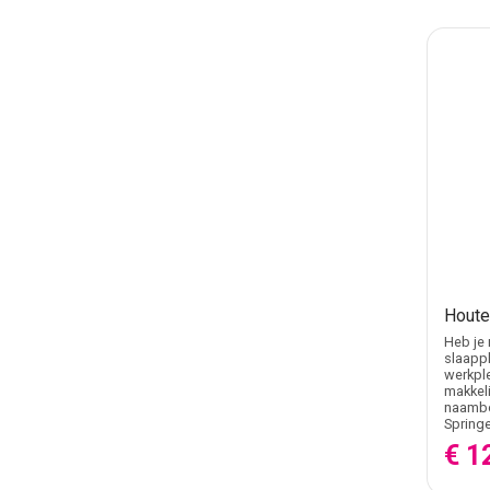
Houte
Heb je 
slaappl
werkple
makkeli
naambo
Springe
€ 1