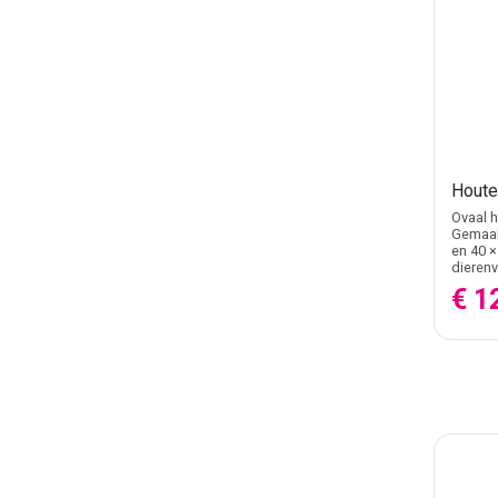
Houte
Ovaal h
Gemaakt
en 40 ×
dierenv
€ 1