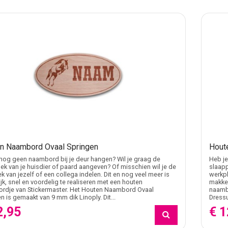
n Naambord Ovaal Springen
Hout
nog geen naambord bij je deur hangen? Wil je graag de
Heb je
ek van je huisdier of paard aangeven? Of misschien wil je de
slaapp
k van jezelf of een collega indelen. Dit en nog veel meer is
werkpl
jk, snel en voordelig te realiseren met een houten
makkel
rdje van Stickermaster. Het Houten Naambord Ovaal
naamb
n is gemaakt van 9 mm dik Linoply. Dit...
Dressu
2,95
€ 1