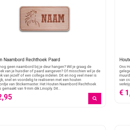
n Naambord Rechthoek Paard
Hout
nog geen naambord bij je deur hangen? Wil je graag de
Ons Ho
ek van je huisdier of paard aangeven? Of misschien wil je de
gelege
k van jezelf of een collega indelen. Dit en nog veel meer is
muurde
jk, snel en voordelig te realiseren met een houten
van cr
rdje van Stickermaster. Het Houten Naambord Rechthoek
verkri
s gemaakt van 9 mm dik Linoply. Dit...
€ 1
2,95