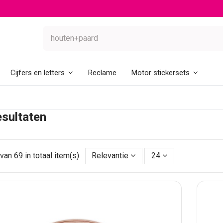
Reclame
Cijfers en letters
Motor stickersets
sultaten
van 69 in totaal item(s)
Relevantie
24