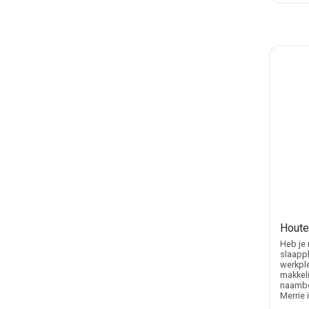
Houte
Heb je 
slaappl
werkple
makkeli
naambo
Merrie 