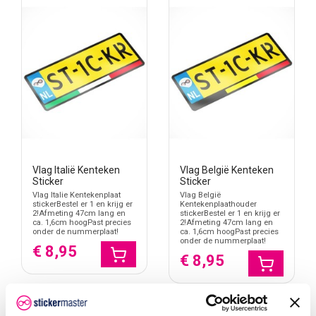
Vlag Italië Kenteken
Vlag België Kenteken
Sticker
Sticker
Vlag Italie Kentekenplaat
Vlag België
stickerBestel er 1 en krijg er
Kentekenplaathouder
2!Afmeting 47cm lang en
stickerBestel er 1 en krijg er
ca. 1,6cm hoogPast precies
2!Afmeting 47cm lang en
onder de nummerplaat!
ca. 1,6cm hoogPast precies
onder de nummerplaat!
€ 8,95
€ 8,95