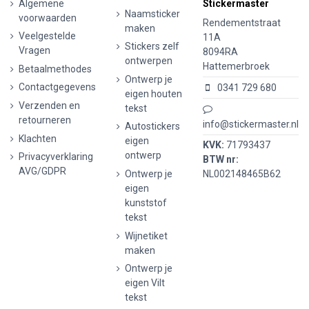
Algemene
Stickermaster
Naamsticker
voorwaarden
Rendementstraat
maken
Veelgestelde
11A
Stickers zelf
Vragen
8094RA
ontwerpen
Hattemerbroek
Betaalmethodes
Ontwerp je
Contactgegevens
0341 729 680
eigen houten
Verzenden en
tekst
retourneren
info@stickermaster.nl
Autostickers
Klachten
eigen
KVK:
71793437
ontwerp
Privacyverklaring
BTW nr:
AVG/GDPR
Ontwerp je
NL002148465B62
eigen
kunststof
tekst
Wijnetiket
maken
Ontwerp je
eigen Vilt
tekst