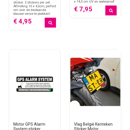
x 14,3 cm UV en waterproof
sticker. 2 stickers per set.
Afmeting 10 x 4,5cm, perfect
€ 7,95
om over de bestaande
blauwe versie te plakken!
€ 4,95
Motor GPS Alarm
Vlag België Kenteken
System sticker
Sticker Motor