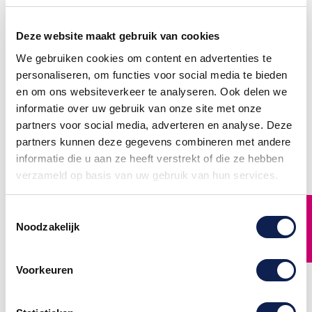
Deze website maakt gebruik van cookies
We gebruiken cookies om content en advertenties te
personaliseren, om functies voor social media te bieden
en om ons websiteverkeer te analyseren. Ook delen we
informatie over uw gebruik van onze site met onze
partners voor social media, adverteren en analyse. Deze
partners kunnen deze gegevens combineren met andere
informatie die u aan ze heeft verstrekt of die ze hebben
verzameld op basis van uw gebruik van hun services.
Vlag Zuid-Molukken
Tegen de EU sticker
FILTER
Kenteken Sticker - Set
kentekenplaat
Toestemmingsselectie
van 2 stickers
Tegen de EU kentekenplaat
Noodzakelijk
sticker2 stickers per
Vlag Zuid-
setSpeciaal voor de
Molukken Kentekenplaathouder
PVV!Tegen de Europese
stickerBestel er 1 en krijg er
Unie!
2!Afmeting 47cm lang en
Voorkeuren
ca. 1,6cm hoogPast precies
€ 4,95
onder de nummerplaat!
€ 8,95