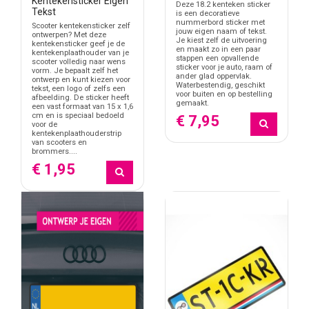
Kentekensticker Eigen
Deze 18.2 kenteken sticker
Tekst
is een decoratieve
nummerbord sticker met
Scooter kentekensticker zelf
jouw eigen naam of tekst.
ontwerpen? Met deze
Je kiest zelf de uitvoering
kentekensticker geef je de
en maakt zo in een paar
kentekenplaathouder van je
stappen een opvallende
scooter volledig naar wens
sticker voor je auto, raam of
vorm. Je bepaalt zelf het
ander glad oppervlak.
ontwerp en kunt kiezen voor
Waterbestendig, geschikt
tekst, een logo of zelfs een
voor buiten en op bestelling
afbeelding. De sticker heeft
gemaakt.
een vast formaat van 15 x 1,6
cm en is speciaal bedoeld
€ 7,95
voor de
kentekenplaathouderstrip
van scooters en
brommers....
€ 1,95