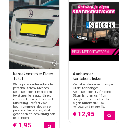
Kentekensticker Eigen
Aanhanger
Tekst
kentekensticker
Wil je jouw kentekenhouder
Kentekensticker aanhanger
personaliseren? Met een
Grote Aanhanger
kentekensticker met eigen
Kentekensticker Afmeting
tekst geef je je auto direct
52cm lang en ca. 11cm
een unieke en professionele
hoogNummerbord sticker
uitstraling. Perfect voor
eigen nummerNu ook
bedrijfsnamen, slogans of
reflecterend mogelijk.
persoonlijke teksten, strak
€ 12,95
gesneden en eenvoudig aan
te brengen.
€ 1,95