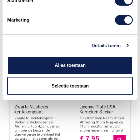
Statistieken
Marketing
Details tonen
Alles toestaan
Selectie toestaan
Zwarte NL sticker
License Plate USA
kentekenplaat
Kenteken Sticker
Zwarte NL kentekenplaat
18.2 Kenteken Naam Sticker
sticker. 2 stickers per set.
Afmeting 31cm lang en ca.
Afmeting 10 x 4,5cm, perfect
11cm hoogNummerbord
om over de bestaande
sticker eigen naam of tekst
blauwe versie te plakken! (let
€ 7,95
op, wordt niet gezien als een