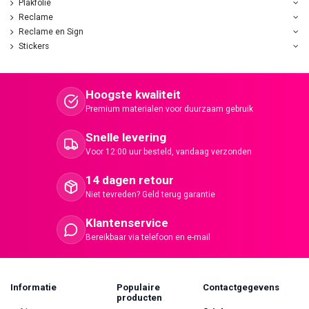
Plakfolie
Reclame
Reclame en Sign
Stickers
Hoogste kwaliteit
Premium materialen voor duurzaam gebruik
Snelle levering
Voor 12:00 uur besteld, vandaag verzonden
14 dagen retour
Niet tevreden? Geld terug garantie
Klantenservice
Bereikbaar via telefoon en e-mail
Informatie
Populaire
Contactgegevens
producten