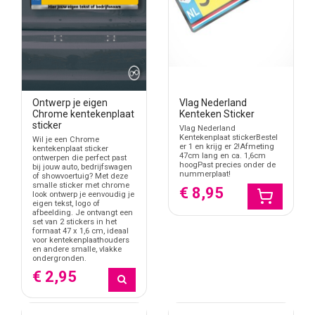
Ontwerp je eigen
Vlag Nederland
Chrome kentekenplaat
Kenteken Sticker
sticker
Vlag Nederland
Kentekenplaat stickerBestel
Wil je een Chrome
er 1 en krijg er 2!Afmeting
kentekenplaat sticker
47cm lang en ca. 1,6cm
ontwerpen die perfect past
hoogPast precies onder de
bij jouw auto, bedrijfswagen
nummerplaat!
of showvoertuig? Met deze
smalle sticker met chrome
€ 8,95
look ontwerp je eenvoudig je
eigen tekst, logo of
afbeelding. Je ontvangt een
set van 2 stickers in het
formaat 47 x 1,6 cm, ideaal
voor kentekenplaathouders
en andere smalle, vlakke
ondergronden.
€ 2,95