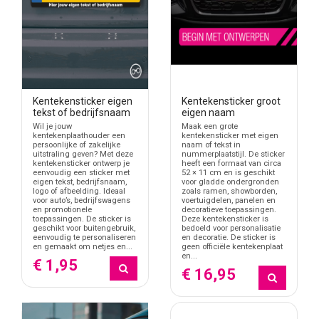
Kentekensticker eigen
Kentekensticker groot
tekst of bedrijfsnaam
eigen naam
Wil je jouw
Maak een grote
kentekenplaathouder een
kentekensticker met eigen
persoonlijke of zakelijke
naam of tekst in
uitstraling geven? Met deze
nummerplaatstijl. De sticker
kentekensticker ontwerp je
heeft een formaat van circa
eenvoudig een sticker met
52 × 11 cm en is geschikt
eigen tekst, bedrijfsnaam,
voor gladde ondergronden
logo of afbeelding. Ideaal
zoals ramen, showborden,
voor auto’s, bedrijfswagens
voertuigdelen, panelen en
en promotionele
decoratieve toepassingen.
toepassingen. De sticker is
Deze kentekensticker is
geschikt voor buitengebruik,
bedoeld voor personalisatie
eenvoudig te personaliseren
en decoratie. De sticker is
en gemaakt om netjes en...
geen officiële kentekenplaat
en...
€ 1,95
€ 16,95