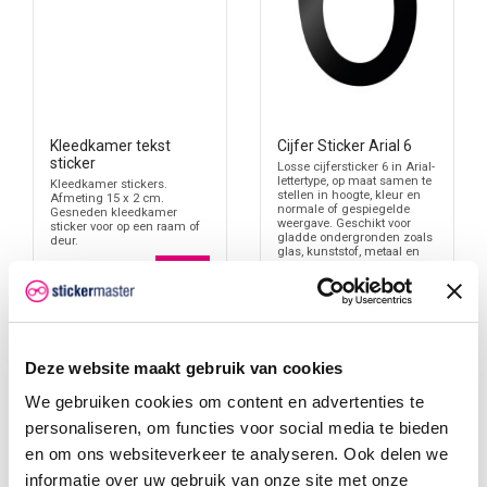
Kleedkamer tekst
Cijfer Sticker Arial 6
sticker
Losse cijfersticker 6 in Arial-
lettertype, op maat samen te
Kleedkamer stickers.
stellen in hoogte, kleur en
Afmeting 15 x 2 cm.
normale of gespiegelde
Gesneden kleedkamer
weergave. Geschikt voor
sticker voor op een raam of
gladde ondergronden zoals
deur.
glas, kunststof, metaal en
€ 3,95
gelakte oppervlakken.
Handig voor huisnummers,
interne nummering,
kastnummers,
schapnummers en
coderingen waarbij het cijfer
6 duidelijk herkenbaar moet
blijven.
Deze website maakt gebruik van cookies
€ 0,50
Vanaf
We gebruiken cookies om content en advertenties te
personaliseren, om functies voor social media te bieden
en om ons websiteverkeer te analyseren. Ook delen we
informatie over uw gebruik van onze site met onze