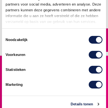
partners voor social media, adverteren en analyse. Deze
Home
partners kunnen deze gegevens combineren met andere
informatie die u aan ze heeft verstrekt of die ze hebben
Cijfers en Plakletters
Decoratie
verzameld op basis van uw gebruik van hun services.
Motor stickersets
Plakfolie
FILTER
Toestemmingsselectie
Reclame
Noodzakelijk
Reclame en Sign
Stickers
Voorkeuren
Hoogste kwaliteit
Premium materialen voor duurzaam gebruik
Statistieken
Snelle levering
Voor 12:00 uur besteld, vandaag verzonden
Marketing
14 dagen retour
Niet tevreden? Geld terug garantie
Details tonen
Klantenservice