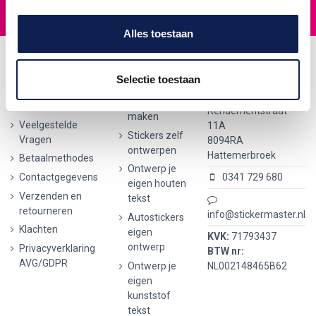
Bereikbaar via telefoon en e-mail
Alles toestaan
Informatie
Populaire
Contactgegevens
producten
Selectie toestaan
Algemene
Stickermaster
Naamsticker
voorwaarden
Rendementstraat
maken
Veelgestelde
11A
Stickers zelf
Vragen
8094RA
ontwerpen
Hattemerbroek
Betaalmethodes
Ontwerp je
Contactgegevens
0341 729 680
eigen houten
Verzenden en
tekst
retourneren
info@stickermaster.nl
Autostickers
Klachten
eigen
KVK:
71793437
ontwerp
Privacyverklaring
BTW nr:
AVG/GDPR
Ontwerp je
NL002148465B62
eigen
kunststof
tekst