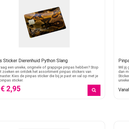
s Sticker Dierenhuid Python Slang
Pinpa
 graag een unieke, originele of grappige pinpas hebben? Stop
Wil ji
 zoeken en ontdek het assortiment pinpas stickers van
dan me
master. Kies de pinpas sticker die bij je past en val op met je
Sticke
pinpas sticker.
unieke
€ 2,95
f
Vana