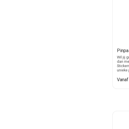
Pinpas
Wil jij
dan met
Sticker
unieke 
Vana