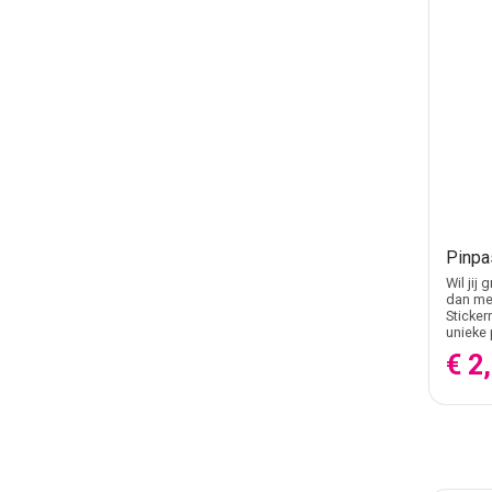
Pinpa
Wil jij
dan met
Sticker
unieke 
€ 2