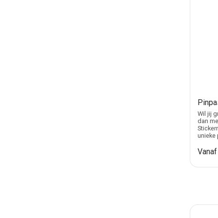
Pinpa
Wil jij
dan met
Sticker
unieke 
Vana