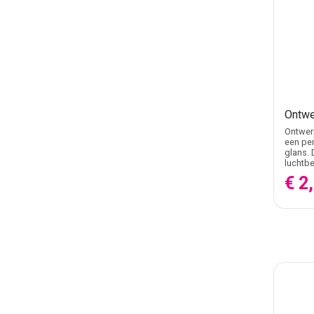
Ontwe
Ontwerp
een per
glans. 
luchtbe
€ 2