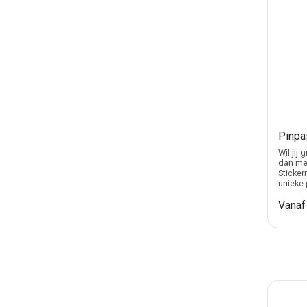
Pinpa
Wil jij
dan met
Sticker
unieke 
Vana