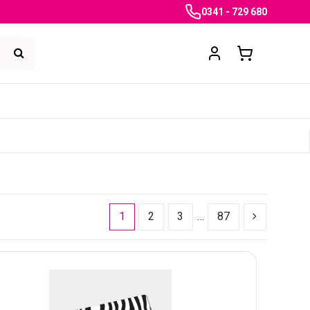
0341 - 729 680
1
2
3
…
87