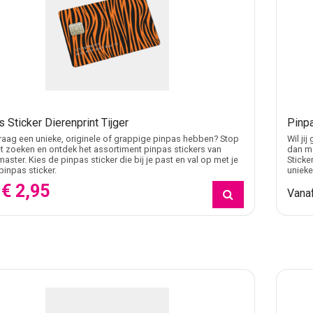
 Sticker Dierenprint Tijger
Pinpa
 graag een unieke, originele of grappige pinpas hebben? Stop
Wil ji
 zoeken en ontdek het assortiment pinpas stickers van
dan me
master. Kies de pinpas sticker die bij je past en val op met je
Sticke
pinpas sticker.
unieke
€ 2,95
f
Vana