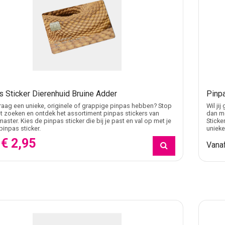
s Sticker Dierenhuid Bruine Adder
Pinpa
 graag een unieke, originele of grappige pinpas hebben? Stop
Wil ji
 zoeken en ontdek het assortiment pinpas stickers van
dan me
master. Kies de pinpas sticker die bij je past en val op met je
Sticke
pinpas sticker.
unieke
€ 2,95
f
Vana