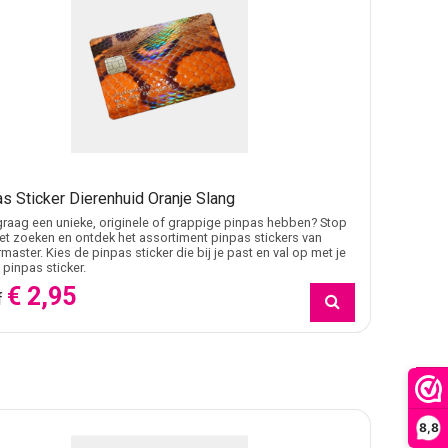
s Sticker Dierenhuid Oranje Slang
j graag een unieke, originele of grappige pinpas hebben? Stop
t zoeken en ontdek het assortiment pinpas stickers van
rmaster. Kies de pinpas sticker die bij je past en val op met je
 pinpas sticker.
€ 2,95
f
FILTER
8,8