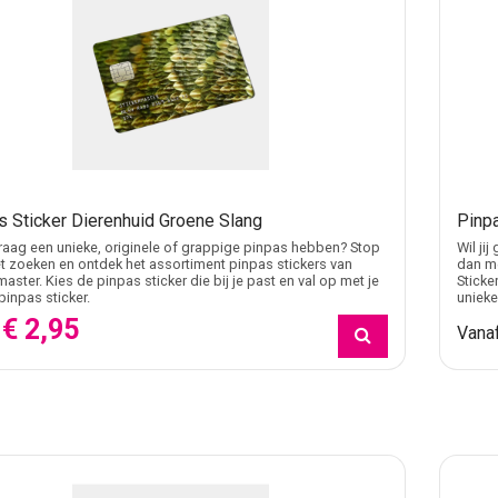
s Sticker Dierenhuid Groene Slang
Pinpa
 graag een unieke, originele of grappige pinpas hebben? Stop
Wil ji
 zoeken en ontdek het assortiment pinpas stickers van
dan me
master. Kies de pinpas sticker die bij je past en val op met je
Sticke
pinpas sticker.
unieke
€ 2,95
f
Vana