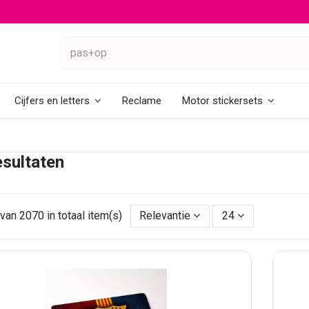
Reclame
Cijfers en letters
Motor stickersets
sultaten
van 2070 in totaal item(s)
Relevantie
24