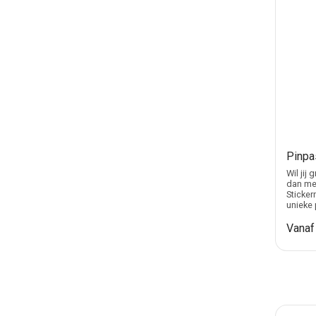
Pinpa
Wil jij
dan met
Sticker
unieke 
Vana