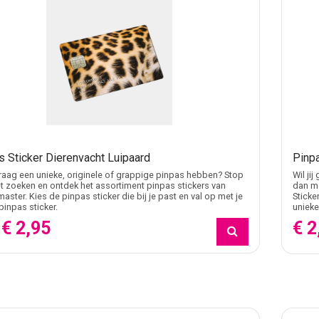
s Sticker Dierenvacht Luipaard
Pinpa
 graag een unieke, originele of grappige pinpas hebben? Stop
Wil ji
 zoeken en ontdek het assortiment pinpas stickers van
dan me
master. Kies de pinpas sticker die bij je past en val op met je
Sticke
pinpas sticker.
unieke
€ 2,95
€ 2
f