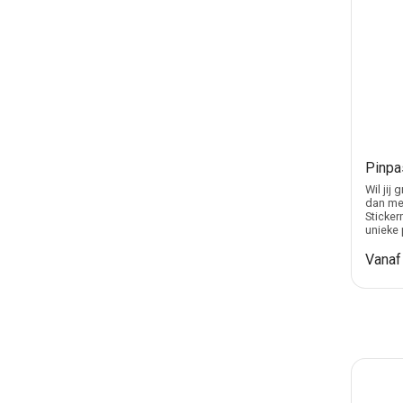
Pinpa
Wil jij
dan met
Sticker
unieke 
Vana