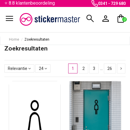
⭐ 8.8 klantenbeoordeling
0341 - 729 680
menu
search
person
shopping_bag
0
Home
Zoekresultaten
Zoekresultaten
Relevantie
24
1
2
3
…
26