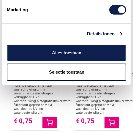
Marketing
Details tonen
Alles toestaan
Gashouder
Gezondheidsgevaar
Pictogramsticker GHS
Pictogramsticker GHS
GHS pictogramsticker
GHS pictogramsticker
Selectie toestaan
Gashouder pictogramsticker,
Gezondheidsgevaar pictogramsticker,
pictogramstickers voor uw
pictogramstickers voor uw
bedrijf of
bedrijf of
huis! De pictogramsticker
huis! De pictogramsticker
waarschuwing zijn in
waarschuwing zijn in
verschillende afmetingen
verschillende afmetingen
verkrijgbaar. Elke
verkrijgbaar. Elke
waarschuwing pictogramsticker wordt
waarschuwing pictogramsticker word
fullcolour geprint op vinyl,
fullcolour geprint op vinyl,
waardoor ze UV- en
waardoor ze UV- en
waterbestendig zijn.
waterbestendig zijn.
€ 0,75
€ 0,75