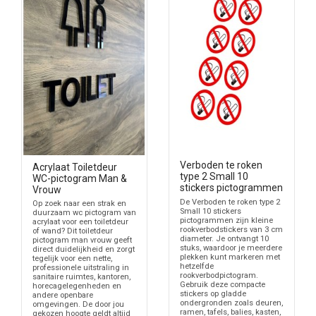
Verboden te roken
Acrylaat Toiletdeur
type 2 Small 10
WC-pictogram Man &
stickers pictogrammen
Vrouw
De Verboden te roken type 2
Op zoek naar een strak en
Small 10 stickers
duurzaam wc pictogram van
pictogrammen zijn kleine
acrylaat voor een toiletdeur
rookverbodstickers van 3 cm
of wand? Dit toiletdeur
diameter. Je ontvangt 10
pictogram man vrouw geeft
stuks, waardoor je meerdere
direct duidelijkheid en zorgt
plekken kunt markeren met
tegelijk voor een nette,
hetzelfde
professionele uitstraling in
rookverbodpictogram.
sanitaire ruimtes, kantoren,
Gebruik deze compacte
horecagelegenheden en
stickers op gladde
andere openbare
ondergronden zoals deuren,
omgevingen. De door jou
ramen, tafels, balies, kasten,
gekozen hoogte geldt altijd