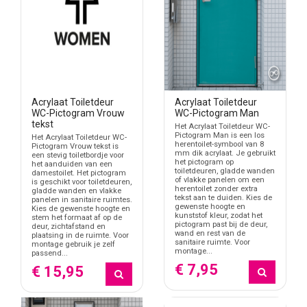
Acrylaat Toiletdeur
Acrylaat Toiletdeur
WC-Pictogram Vrouw
WC-Pictogram Man
tekst
Het Acrylaat Toiletdeur WC-
Pictogram Man is een los
Het Acrylaat Toiletdeur WC-
herentoilet-symbool van 8
Pictogram Vrouw tekst is
mm dik acrylaat. Je gebruikt
een stevig toiletbordje voor
het pictogram op
het aanduiden van een
toiletdeuren, gladde wanden
damestoilet. Het pictogram
of vlakke panelen om een
is geschikt voor toiletdeuren,
herentoilet zonder extra
gladde wanden en vlakke
tekst aan te duiden. Kies de
panelen in sanitaire ruimtes.
gewenste hoogte en
Kies de gewenste hoogte en
kunststof kleur, zodat het
stem het formaat af op de
pictogram past bij de deur,
deur, zichtafstand en
wand en rest van de
plaatsing in de ruimte. Voor
sanitaire ruimte. Voor
montage gebruik je zelf
montage...
passend...
€ 7,95
€ 15,95