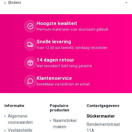
Stickers
Hoogste kwaliteit
Premium materialen voor duurzaam gebruik
Snelle levering
Voor 12:00 uur besteld, vandaag verzonden
14 dagen retour
Niet tevreden? Geld terug garantie
Klantenservice
Bereikbaar via telefoon en e-mail
Informatie
Populaire
Contactgegevens
producten
Algemene
Stickermaster
Naamsticker
voorwaarden
Rendementstraat
maken
Veelgestelde
11A