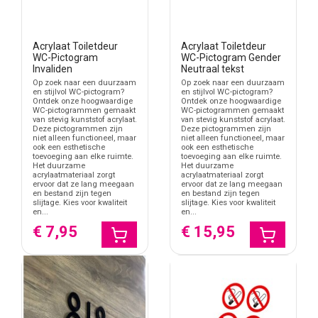
Acrylaat Toiletdeur
Acrylaat Toiletdeur
WC-Pictogram
WC-Pictogram Gender
Invaliden
Neutraal tekst
Op zoek naar een duurzaam
Op zoek naar een duurzaam
en stijlvol WC-pictogram?
en stijlvol WC-pictogram?
Ontdek onze hoogwaardige
Ontdek onze hoogwaardige
WC-pictogrammen gemaakt
WC-pictogrammen gemaakt
van stevig kunststof acrylaat.
van stevig kunststof acrylaat.
Deze pictogrammen zijn
Deze pictogrammen zijn
niet alleen functioneel, maar
niet alleen functioneel, maar
ook een esthetische
ook een esthetische
toevoeging aan elke ruimte.
toevoeging aan elke ruimte.
Het duurzame
Het duurzame
acrylaatmateriaal zorgt
acrylaatmateriaal zorgt
ervoor dat ze lang meegaan
ervoor dat ze lang meegaan
en bestand zijn tegen
en bestand zijn tegen
slijtage. Kies voor kwaliteit
slijtage. Kies voor kwaliteit
en...
en...
€ 7,95
€ 15,95