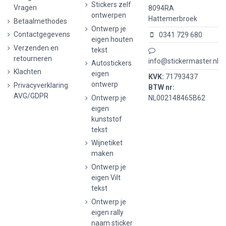
Stickers zelf
Vragen
8094RA
ontwerpen
Hattemerbroek
Betaalmethodes
Ontwerp je
Contactgegevens
0341 729 680
eigen houten
Verzenden en
tekst
retourneren
info@stickermaster.nl
Autostickers
Klachten
eigen
KVK:
71793437
ontwerp
Privacyverklaring
BTW nr:
AVG/GDPR
Ontwerp je
NL002148465B62
eigen
kunststof
tekst
Wijnetiket
maken
Ontwerp je
eigen Vilt
tekst
Ontwerp je
eigen rally
naam sticker