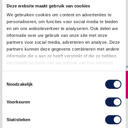
Deze website maakt gebruik van cookies
We gebruiken cookies om content en advertenties te
personaliseren, om functies voor social media te bieden
Licht vlambaar
Giftige stoffen
Pictogramsticker GHS
Pictogramsticker GHS
en om ons websiteverkeer te analyseren. Ook delen we
GHS pictogramsticker Licht
GHS pictogramsticker
informatie over uw gebruik van onze site met onze
vlambaar pictogramsticker,
Giftige
pictogramstickers voor uw
stoffen pictogramsticker,
partners voor social media, adverteren en analyse. Deze
bedrijf of
pictogramstickers voor uw
huis! De pictogramsticker
bedrijf of
partners kunnen deze gegevens combineren met andere
waarschuwing zijn in
huis! De pictogramsticker
informatie die u aan ze heeft verstrekt of die ze hebben
verschillende afmetingen
waarschuwing zijn in
verkrijgbaar. Elke
verschillende afmetingen
verzameld op basis van uw gebruik van hun services.
waarschuwing pictogramsticker wordt
verkrijgbaar. Elke
fullcolour geprint op vinyl,
waarschuwing pictogramsticker word
waardoor ze UV- en
fullcolour geprint op vinyl,
waterbestendig zijn.
waardoor ze UV- en
FILTER
Toestemmingsselectie
waterbestendig zijn.
€ 0,75
Noodzakelijk
€ 0,75
Voorkeuren
Statistieken