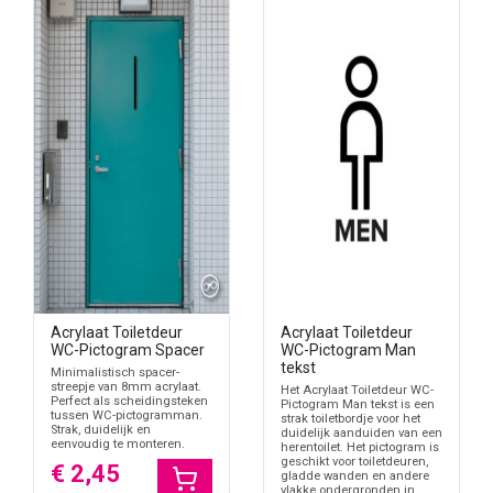
Acrylaat Toiletdeur
Acrylaat Toiletdeur
WC-Pictogram Spacer
WC-Pictogram Man
tekst
Minimalistisch spacer-
streepje van 8mm acrylaat.
Het Acrylaat Toiletdeur WC-
Perfect als scheidingsteken
Pictogram Man tekst is een
tussen WC-pictogramman.
strak toiletbordje voor het
Strak, duidelijk en
duidelijk aanduiden van een
eenvoudig te monteren.
herentoilet. Het pictogram is
geschikt voor toiletdeuren,
€ 2,45
gladde wanden en andere
vlakke ondergronden in