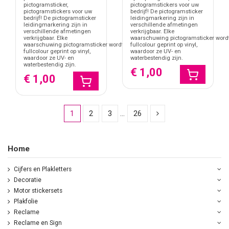
pictogramsticker,
pictogramstickers voor uw
pictogramstickers voor uw
bedrijf! De pictogramsticker
bedrijf! De pictogramsticker
leidingmarkering zijn in
leidingmarkering zijn in
verschillende afmetingen
verschillende afmetingen
verkrijgbaar. Elke
verkrijgbaar. Elke
waarschuwing pictogramsticker word
waarschuwing pictogramsticker wordt
fullcolour geprint op vinyl,
fullcolour geprint op vinyl,
waardoor ze UV- en
waardoor ze UV- en
waterbestendig zijn.
waterbestendig zijn.
€ 1,00
€ 1,00
1
2
3
…
26
Home
Cijfers en Plakletters
Decoratie
Motor stickersets
Plakfolie
Reclame
Reclame en Sign