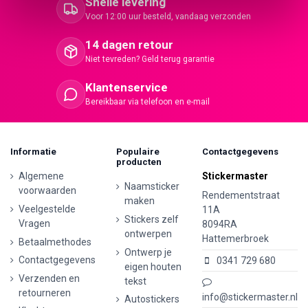
Snelle levering
Voor 12:00 uur besteld, vandaag verzonden
14 dagen retour
Niet tevreden? Geld terug garantie
Klantenservice
Bereikbaar via telefoon en e-mail
Informatie
Populaire
Contactgegevens
producten
Algemene
Stickermaster
Naamsticker
voorwaarden
Rendementstraat
maken
Veelgestelde
11A
Stickers zelf
Vragen
8094RA
ontwerpen
Hattemerbroek
Betaalmethodes
Ontwerp je
Contactgegevens
0341 729 680
eigen houten
Verzenden en
tekst
retourneren
info@stickermaster.nl
Autostickers