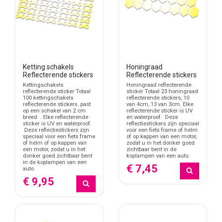
Ketting schakels
Honingraad
Reflecterende stickers
Reflecterende stickers
Kettingschakels
Honingraad reflecterende
reflecterende sticker Totaal
sticker Totaal 23 honingraad
100 kettingschakels
reflecterende stickers, 10
reflecterende stickers. past
van 4cm, 13 van 3cm. Elke
op een schakel van 2 cm
reflecterende sticker is UV
breed . Elke reflecterende
en waterproof. Deze
sticker is UV en waterproof.
reflectiestickers zijn speciaal
Deze reflectiestickers zijn
voor een fiets frame of helm
speciaal voor een fiets frame
of op kappen van een motor,
of helm of op kappen van
zodat u in het donker goed
een motor, zodat u in het
zichtbaar bent in de
donker goed zichtbaar bent
koplampen van een auto.
in de koplampen van een
€ 7,45
auto.
€ 9,95