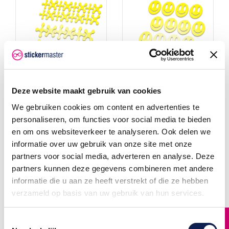
Deze website maakt gebruik van cookies
We gebruiken cookies om content en advertenties te
personaliseren, om functies voor social media te bieden
en om ons websiteverkeer te analyseren. Ook delen we
Modular Reflecterende
Smiley Reflecterende
informatie over uw gebruik van onze site met onze
stickers
stickers
Modular reflecterende
Smiley reflecterende sticker
partners voor social media, adverteren en analyse. Deze
sticker Totaal 36 atomen
Totaal 36
partners kunnen deze gegevens combineren met andere
reflecterende stickers, 8 van
smileys reflecterende
4,5cm, 12 van 3cm en 16 van
stickers, 24 van 2cm, 12 van
informatie die u aan ze heeft verstrekt of die ze hebben
2cm . Elke reflecterende
3cm. Elke reflecterende
sticker is UV en waterproof.
sticker is UV en waterproof.
verzameld op basis van uw gebruik van hun services.
Deze reflectiestickers zijn
Deze reflectiestickers zijn
speciaal voor een fiets frame
speciaal voor een fiets frame
of helm of op kappen van
of helm of op kappen van
een motor, zodat u in het
een motor, zodat u in het
FILTER
Toestemmingsselectie
donker goed zichtbaar bent
donker goed zichtbaar bent
in de koplampen van een
in de koplampen van een