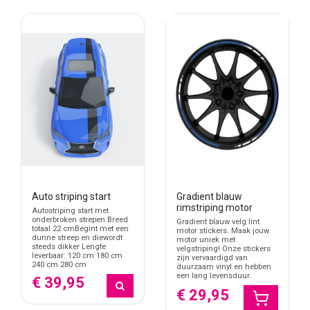
Auto striping start
Gradient blauw
rimstriping motor
Autostriping start met
onderbroken strepen Breed
Gradient blauw velg lint
totaal 22 cmBegint met een
motor stickers. Maak jouw
dunne streep en diewordt
motor uniek met
steeds dikker Lengte
velgstriping! Onze stickers
leverbaar: 120 cm 180 cm
zijn vervaardigd van
240 cm 280 cm
duurzaam vinyl en hebben
een lang levensduur.
€ 39,95
€ 29,95