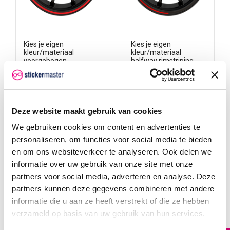
Kies je eigen
Kies je eigen
kleur/materiaal
kleur/materiaal
voorgebogen
halfway rimstriping
rimstriping motor
motor
Kies je eigen
Kies je eigen
kleur/materiaal velg lint
kleur/materiaal velg lint
motor stickers. Vinyl,
motor stickers. Vinyl,
reflectie, glow in dark of zelf
reflectie, glow in dark of zelf
carbon! Maak jouw motor
carbon! Maak jouw motor
Deze website maakt gebruik van cookies
uniek met velgstriping!
uniek met velgstriping!
Onze stickers zijn
Onze stickers zijn
vervaardigd van duurzaam
vervaardigd van duurzaam
We gebruiken cookies om content en advertenties te
vinyl en hebben een lang
vinyl en hebben een lang
personaliseren, om functies voor social media te bieden
levensduur.
levensduur.
€ 29,95
€ 29,95
en om ons websiteverkeer te analyseren. Ook delen we
informatie over uw gebruik van onze site met onze
partners voor social media, adverteren en analyse. Deze
partners kunnen deze gegevens combineren met andere
informatie die u aan ze heeft verstrekt of die ze hebben
verzameld op basis van uw gebruik van hun services.