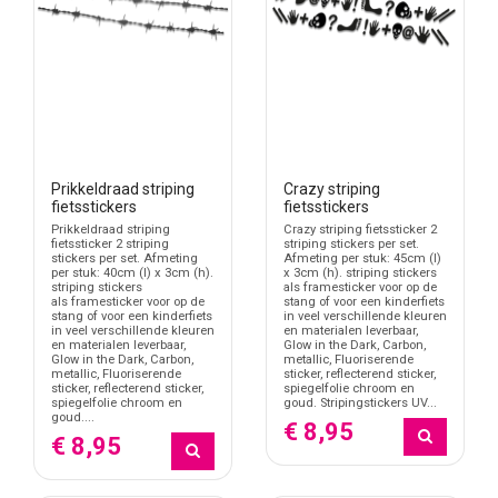
Prikkeldraad striping
Crazy striping
fietsstickers
fietsstickers
Prikkeldraad striping
Crazy striping fietssticker 2
fietssticker 2 striping
striping stickers per set.
stickers per set. Afmeting
Afmeting per stuk: 45cm (l)
per stuk: 40cm (l) x 3cm (h).
x 3cm (h). striping stickers
striping stickers
als framesticker voor op de
als framesticker voor op de
stang of voor een kinderfiets
stang of voor een kinderfiets
in veel verschillende kleuren
in veel verschillende kleuren
en materialen leverbaar,
en materialen leverbaar,
Glow in the Dark, Carbon,
Glow in the Dark, Carbon,
metallic, Fluoriserende
metallic, Fluoriserende
sticker, reflecterend sticker,
sticker, reflecterend sticker,
spiegelfolie chroom en
spiegelfolie chroom en
goud. Stripingstickers UV...
goud....
€ 8,95
€ 8,95