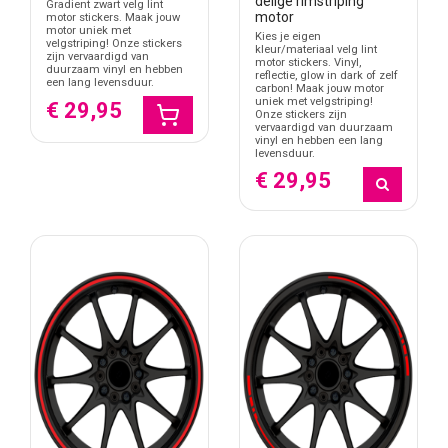
delige rimstriping
Gradient zwart velg lint
motor
motor stickers. Maak jouw
motor uniek met
Kies je eigen
velgstriping! Onze stickers
kleur/materiaal velg lint
zijn vervaardigd van
motor stickers. Vinyl,
duurzaam vinyl en hebben
reflectie, glow in dark of zelf
een lang levensduur.
carbon! Maak jouw motor
uniek met velgstriping!
€ 29,95
Onze stickers zijn
vervaardigd van duurzaam
vinyl en hebben een lang
levensduur.
€ 29,95