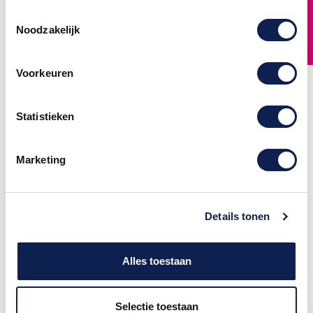
FILTER
Toestemmingsselectie
Noodzakelijk
Voorkeuren
Statistieken
Kies je eigen
Kies je eigen
kleur/materiaal faded
kleur/materiaal
Marketing
rimstriping motor
finishvlag rimstriping
motor
Kies je eigen
kleur/materiaal velg lint
Kies je eigen
motor stickers. Vinyl,
kleur/materiaal velg lint
reflectie, glow in dark of zelf
motor stickers. Vinyl,
carbon! Maak jouw motor
Details tonen
reflectie, glow in dark of zelf
uniek met velgstriping!
carbon! Maak jouw motor
Onze stickers zijn
uniek met velgstriping!
vervaardigd van duurzaam
Onze stickers zijn
vinyl en hebben een lang
vervaardigd van duurzaam
Alles toestaan
levensduur.
vinyl en hebben een lang
levensduur.
€ 29,95
€ 29,95
Selectie toestaan