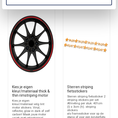
Kies je eigen
Sterren striping
kleur/materiaal thick &
fietsstickers
thin rimstriping motor
Sterren striping fietssticker 2
striping stickers per set.
Kies je eigen
Afmeting per stuk: 401cm
kleur/materiaal velg lint
(l) x 3cm (h). striping
motor stickers. Vinyl,
stickers
reflectie, glow in dark of zelf
als framesticker voor op de
carbon! Maak jouw motor
stang of voor een kinderfiets
uniek met velgstriping!