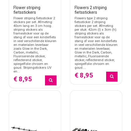
Flower striping
Flowers 2 striping
fietsstickers
fietsstickers
Flower striping fietssticker 2
Flowers type 2 striping
stickers per set. Afmeting:
fietssticker 2 striping
40cm lang en 3 cm hoog.
stickers per set. Afmeting
striping stickers als
per stuk: 42cm (l) x 3cm (h).
framesticker voor op de
striping stickers als
stang of voor een kinderfiets
framesticker voor op de
in veel verschillende kleuren
stang of voor een kinderfiets
en materialen leverbaar
in veel verschillende kleuren
zoals Glow in the Dark,
en materialen leverbaar,
Carbon, metallic,
Glow in the Dark, Carbon,
Fluoriserende sticker,
metallic, Fluoriserende
reflecterend sticker,
sticker, reflecterend sticker,
spiegelfolie chroom en
spiegelfolie chroom en
goud. Stripingstickers UV
goud....
en...
€ 8,95
€ 8,95