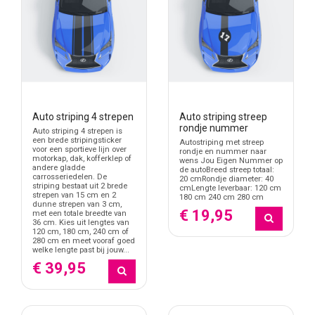
Auto striping 4 strepen
Auto striping streep
rondje nummer
Auto striping 4 strepen is
een brede stripingsticker
Autostriping met streep
voor een sportieve lijn over
rondje en nummer naar
motorkap, dak, kofferklep of
wens Jou Eigen Nummer op
andere gladde
de autoBreed streep totaal:
carrosseriedelen. De
20 cmRondje diameter: 40
striping bestaat uit 2 brede
cmLengte leverbaar: 120 cm
strepen van 15 cm en 2
180 cm 240 cm 280 cm
dunne strepen van 3 cm,
€ 19,95
met een totale breedte van
36 cm. Kies uit lengtes van
120 cm, 180 cm, 240 cm of
280 cm en meet vooraf goed
welke lengte past bij jouw...
€ 39,95