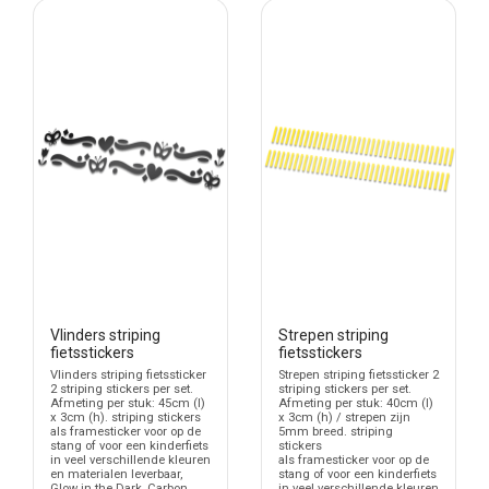
Vlinders striping
Strepen striping
fietsstickers
fietsstickers
Vlinders striping fietssticker
Strepen striping fietssticker 2
2 striping stickers per set.
striping stickers per set.
Afmeting per stuk: 45cm (l)
Afmeting per stuk: 40cm (l)
x 3cm (h). striping stickers
x 3cm (h) / strepen zijn
als framesticker voor op de
5mm breed. striping
stang of voor een kinderfiets
stickers
in veel verschillende kleuren
als framesticker voor op de
en materialen leverbaar,
stang of voor een kinderfiets
Glow in the Dark, Carbon,
in veel verschillende kleuren