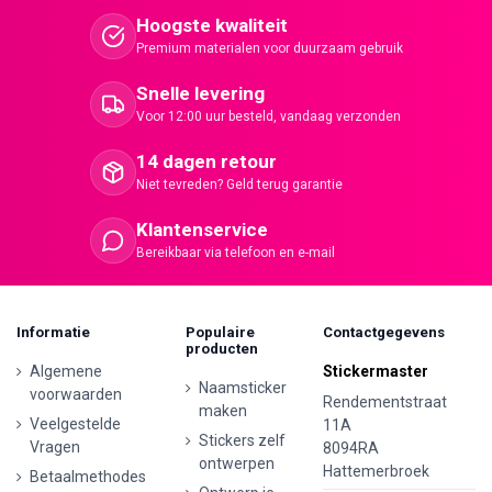
Hoogste kwaliteit
Premium materialen voor duurzaam gebruik
Snelle levering
Voor 12:00 uur besteld, vandaag verzonden
14 dagen retour
Niet tevreden? Geld terug garantie
Klantenservice
Bereikbaar via telefoon en e-mail
Informatie
Populaire
Contactgegevens
producten
Algemene
Stickermaster
Naamsticker
voorwaarden
Rendementstraat
maken
Veelgestelde
11A
Stickers zelf
Vragen
8094RA
ontwerpen
Hattemerbroek
Betaalmethodes