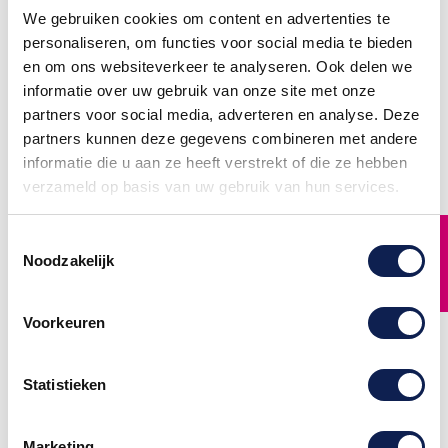
We gebruiken cookies om content en advertenties te
personaliseren, om functies voor social media te bieden
en om ons websiteverkeer te analyseren. Ook delen we
informatie over uw gebruik van onze site met onze
partners voor social media, adverteren en analyse. Deze
partners kunnen deze gegevens combineren met andere
informatie die u aan ze heeft verstrekt of die ze hebben
Kies eigen kleur Toilet
Kies eigen kleur Vrouw
verzameld op basis van uw gebruik van hun services.
tekst Vrouw man toilet
man grappig toilet
sticker
sticker
Kies Eigen kleur toilet tekst
Kies Eigen kleur Vrouw man
FILTER
Toestemmingsselectie
Vrouw man toilet stickers.
grappige toilet stickers.
Gesneden toilet sticker voor
Gesneden toilet sticker voor
Noodzakelijk
op een raam of deur.
op een raam of deur.
Mannetje vrouwtje en de
€ 1,95
tekst Toilet. Vanaf 5 x 5 cm
€ 1,95
Voorkeuren
Statistieken
Marketing