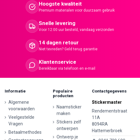
Hoogste kwaliteit
Premium materialen voor duurzaam gebruik
Snelle levering
Voor 12:00 uur besteld, vandaag verzonden
14 dagen retour
Niet tevreden? Geld terug garantie
Klantenservice
Bereikbaar via telefoon en e-mail
Informatie
Populaire
Contactgegevens
producten
Algemene
Stickermaster
Naamsticker
voorwaarden
Rendementstraat
maken
Veelgestelde
11A
Stickers zelf
Vragen
8094RA
ontwerpen
Hattemerbroek
Betaalmethodes
Ontwerp je