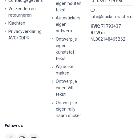
Contactgegevens
0341 729 680
eigen houten
Verzenden en
tekst
retourneren
info@stickermaster.nl
Autostickers
Klachten
eigen
KVK:
71793437
ontwerp
Privacyverklaring
BTW nr:
AVG/GDPR
Ontwerp je
NL002148465B62
eigen
kunststof
tekst
Wijnetiket
maken
Ontwerp je
eigen Vilt
tekst
Ontwerp je
eigen rally
naam sticker
Follow us