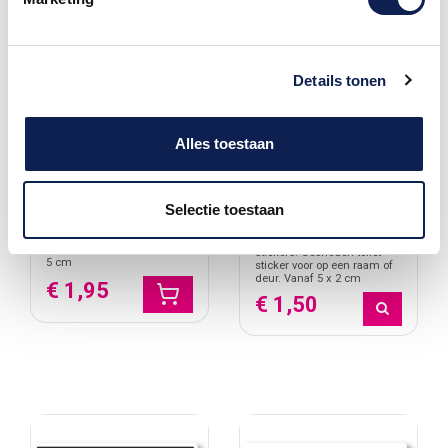
Details tonen
Alles toestaan
Lady toilet sticker
Kies eigen kleur lady
Selectie toestaan
toilet sticker
dame toilet stickers. Full
color toilet sticker voor op
Kies Eigen kleur Lady toilet
een raam of deur. Vanaf 5 x
stickers. Gesneden toilet
5 cm
sticker voor op een raam of
deur. Vanaf 5 x 2 cm
€ 1,95
€ 1,50