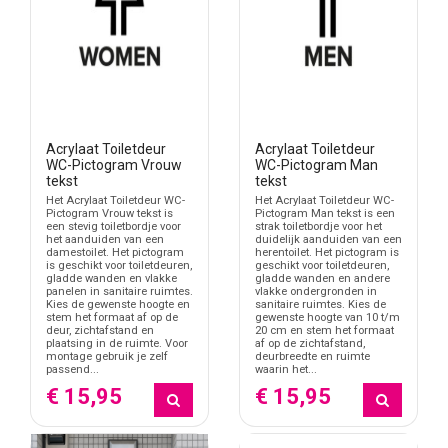
Acrylaat Toiletdeur
Acrylaat Toiletdeur
WC-Pictogram Vrouw
WC-Pictogram Man
tekst
tekst
Het Acrylaat Toiletdeur WC-
Het Acrylaat Toiletdeur WC-
Pictogram Vrouw tekst is
Pictogram Man tekst is een
een stevig toiletbordje voor
strak toiletbordje voor het
het aanduiden van een
duidelijk aanduiden van een
damestoilet. Het pictogram
herentoilet. Het pictogram is
is geschikt voor toiletdeuren,
geschikt voor toiletdeuren,
gladde wanden en vlakke
gladde wanden en andere
panelen in sanitaire ruimtes.
vlakke ondergronden in
Kies de gewenste hoogte en
sanitaire ruimtes. Kies de
stem het formaat af op de
gewenste hoogte van 10 t/m
deur, zichtafstand en
20 cm en stem het formaat
plaatsing in de ruimte. Voor
af op de zichtafstand,
montage gebruik je zelf
deurbreedte en ruimte
passend...
waarin het...
€ 15,95
€ 15,95