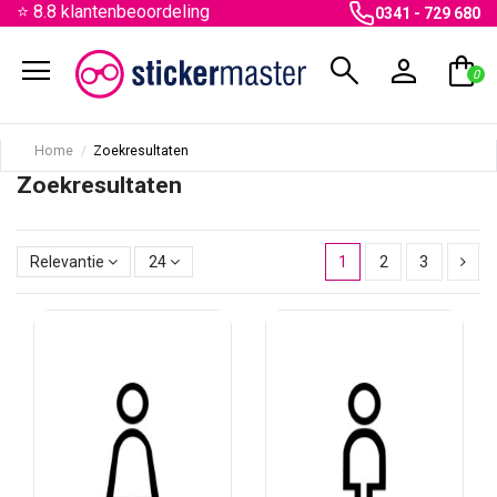
⭐ 8.8 klantenbeoordeling
0341 - 729 680
menu
search
person
shopping_bag
0
Home
Zoekresultaten
Zoekresultaten
Relevantie
24
1
2
3