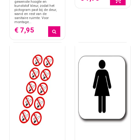
gewenste hoogte en
kunststof kleur, zodat het
pictogram past bij de deur,
wand en rest van de
sanitaire ruimte. Voor
montage...
€ 7,95