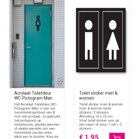
Acrylaat Toiletdeur
Toilet sticker men &
WC-Pictogram Man
women
Het Acrylaat Toiletdeur WC-
Toilet sticker men & women
Pictogram Man is een los
men & women toilet
herentoilet-symbool van 8
stickers. 2 stickers.
mm dik acrylaat. Je gebruikt
Afmeting 10 x 10 cm.
het pictogram op
Vinyl toilet sticker voor op
toiletdeuren, gladde wanden
een raam of deur. 1 set = 2
of vlakke panelen om een
stickers.
herentoilet zonder extra
€ 1,95
tekst aan te duiden. Kies de