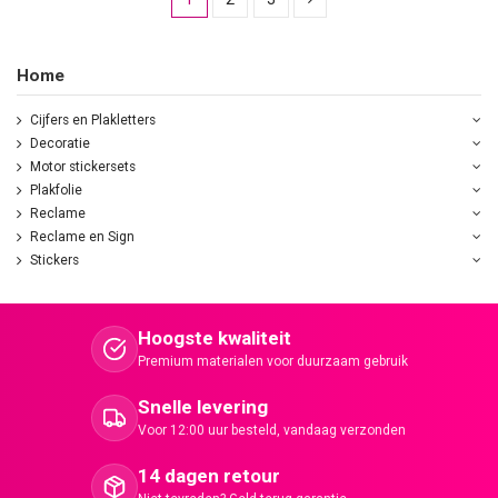
Home
Cijfers en Plakletters
Decoratie
Motor stickersets
Plakfolie
Reclame
Reclame en Sign
Stickers
Hoogste kwaliteit
Premium materialen voor duurzaam gebruik
Snelle levering
Voor 12:00 uur besteld, vandaag verzonden
14 dagen retour