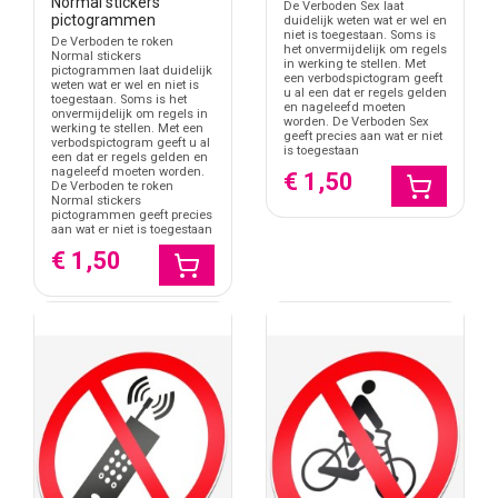
Normal stickers
De Verboden Sex laat
pictogrammen
duidelijk weten wat er wel en
niet is toegestaan. Soms is
De Verboden te roken
het onvermijdelijk om regels
Normal stickers
in werking te stellen. Met
pictogrammen laat duidelijk
een verbodspictogram geeft
weten wat er wel en niet is
u al een dat er regels gelden
toegestaan. Soms is het
en nageleefd moeten
onvermijdelijk om regels in
worden. De Verboden Sex
werking te stellen. Met een
geeft precies aan wat er niet
verbodspictogram geeft u al
is toegestaan
een dat er regels gelden en
nageleefd moeten worden.
€ 1,50
De Verboden te roken
Normal stickers
pictogrammen geeft precies
aan wat er niet is toegestaan
€ 1,50