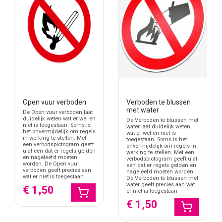
Open vuur verboden
Verboden te blussen
met water
De Open vuur verboden laat
duidelijk weten wat er wel en
De Verboden te blussen met
niet is toegestaan. Soms is
water laat duidelijk weten
het onvermijdelijk om regels
wat er wel en niet is
in werking te stellen. Met
toegestaan. Soms is het
een verbodspictogram geeft
onvermijdelijk om regels in
u al een dat er regels gelden
werking te stellen. Met een
en nageleefd moeten
verbodspictogram geeft u al
worden. De Open vuur
een dat er regels gelden en
verboden geeft precies aan
nageleefd moeten worden.
wat er niet is toegestaan
De Verboden te blussen met
water geeft precies aan wat
€ 1,50
er niet is toegestaan
€ 1,50