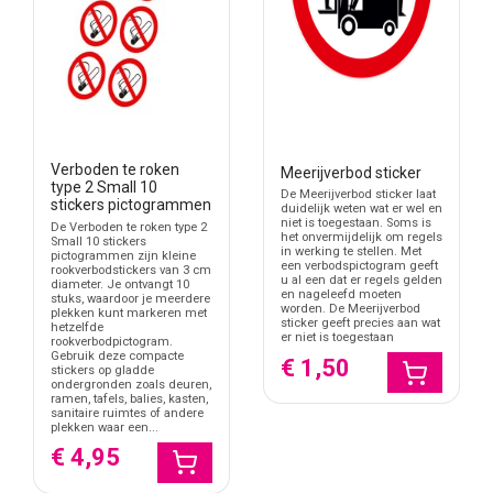
Verboden te roken
Meerijverbod sticker
type 2 Small 10
De Meerijverbod sticker laat
stickers pictogrammen
duidelijk weten wat er wel en
niet is toegestaan. Soms is
De Verboden te roken type 2
het onvermijdelijk om regels
Small 10 stickers
in werking te stellen. Met
pictogrammen zijn kleine
een verbodspictogram geeft
rookverbodstickers van 3 cm
u al een dat er regels gelden
diameter. Je ontvangt 10
en nageleefd moeten
stuks, waardoor je meerdere
worden. De Meerijverbod
plekken kunt markeren met
sticker geeft precies aan wat
hetzelfde
er niet is toegestaan
rookverbodpictogram.
Gebruik deze compacte
€ 1,50
stickers op gladde
ondergronden zoals deuren,
ramen, tafels, balies, kasten,
sanitaire ruimtes of andere
plekken waar een...
€ 4,95