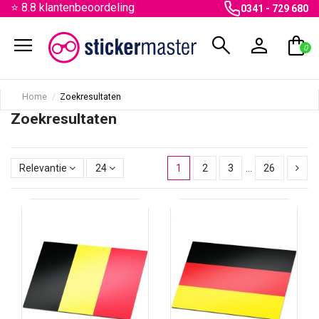
⭐ 8.8 klantenbeoordeling
0341 - 729 680
menu
search
person
shopping_bag
0
Home
Zoekresultaten
Zoekresultaten
Relevantie
24
1
2
3
…
26