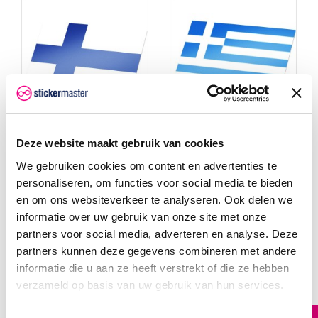
Deze website maakt gebruik van cookies
Vlag Finland
Vlag Griekenland
We gebruiken cookies om content en advertenties te
Vlag Finland
Vlag Griekenland
sticker bestellen Laat zien
sticker bestellen Laat zien
personaliseren, om functies voor social media te bieden
waar je vandaan komt, waar
waar je vandaan komt, waar
je bent geweest en waar je
je bent geweest en waar je
en om ons websiteverkeer te analyseren. Ook delen we
nog heen wilt met deze
nog heen wilt met deze
informatie over uw gebruik van onze site met onze
vlaggensticker.
vlaggensticker.
€ 0,75
€ 0,75
partners voor social media, adverteren en analyse. Deze
partners kunnen deze gegevens combineren met andere
informatie die u aan ze heeft verstrekt of die ze hebben
verzameld op basis van uw gebruik van hun services.