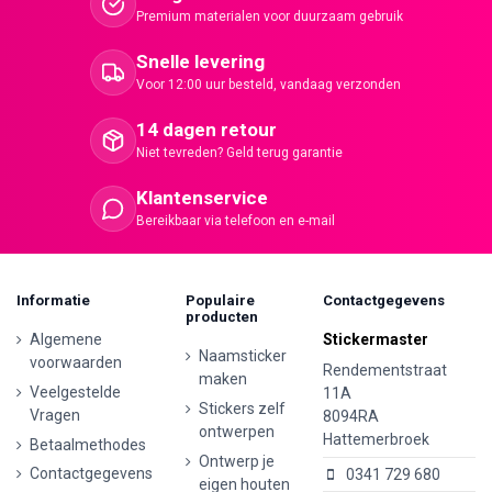
Premium materialen voor duurzaam gebruik
Snelle levering
Voor 12:00 uur besteld, vandaag verzonden
14 dagen retour
Niet tevreden? Geld terug garantie
Klantenservice
Bereikbaar via telefoon en e-mail
Informatie
Populaire
Contactgegevens
producten
Algemene
Stickermaster
Naamsticker
voorwaarden
Rendementstraat
maken
Veelgestelde
11A
Stickers zelf
Vragen
8094RA
ontwerpen
Hattemerbroek
Betaalmethodes
Ontwerp je
Contactgegevens
0341 729 680
eigen houten