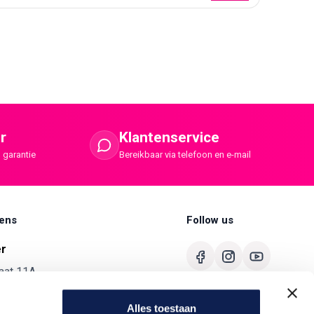
r
Klantenservice
 garantie
Bereikbaar via telefoon en e-mail
ens
Follow us
er
aat 11A
merbroek
Alles toestaan
680