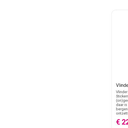
Vlind
Vlinder
Sticker
(on)ged
daar is
bergen 
ontzett
€ 2