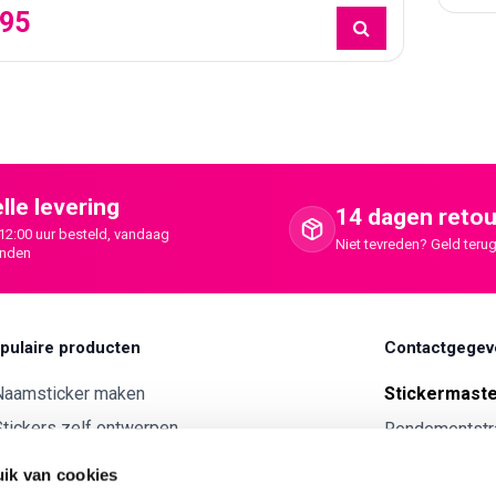
,95
lle levering
14 dagen retou
12:00 uur besteld, vandaag
Niet tevreden? Geld terug
onden
pulaire producten
Contactgegev
Naamsticker maken
Stickermast
tickers zelf ontwerpen
Rendementstr
8094RA Hatte
ntwerp je eigen houten tekst
ik van cookies
Autostickers eigen ontwerp
0341 729 