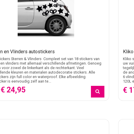
n en Vlinders autostickers
Kliko
ickers Sterren & Vlinders Compleet set van 18 stickers van
Kliko 
 en vlinders met allemaal verschillende afmetingen. Genoeg
uw vui
s voor zowel de linkerkant als de rechterkant. Veel
tegeli
llende kleuren en materialen autodecoratie stickers. Alle
de and
ckers zijn full color en waterproof. Elke afbeelding
6 vlin
cker is eenvoudig zelf aan te...
120L e
€ 24,95
€ 1
f