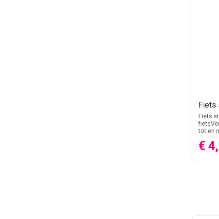
Fiets 
Fiets s
fietsVe
tot en 
€ 4