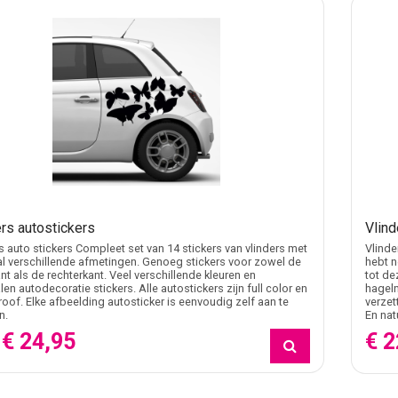
ers autostickers
Vlind
s auto stickers Compleet set van 14 stickers van vlinders met
Vlinde
l verschillende afmetingen. Genoeg stickers voor zowel de
hebt n
ant als de rechterkant. Veel verschillende kleuren en
tot de
len autodecoratie stickers. Alle autostickers zijn full color en
hagel
oof. Elke afbeelding autosticker is eenvoudig zelf aan te
verzet
n.
En natu
€ 24,95
€ 2
f