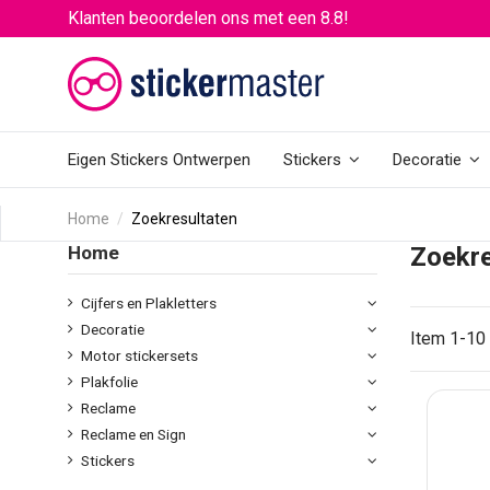
Klanten beoordelen ons met een 8.8!
Eigen Stickers Ontwerpen
Stickers
Decoratie
Home
Zoekresultaten
Home
Zoekre
Cijfers en Plakletters
Decoratie
Item 1-10 
Motor stickersets
Plakfolie
Reclame
Reclame en Sign
Stickers