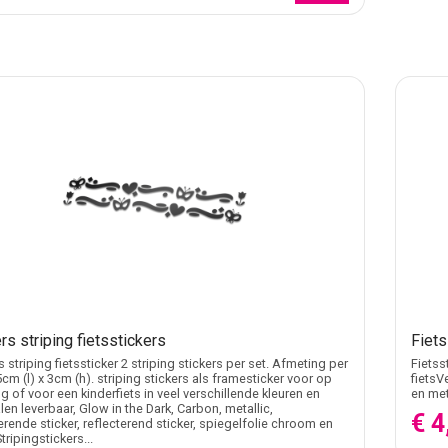
rs striping fietsstickers
Fiet
s striping fietssticker 2 striping stickers per set. Afmeting per
Fietss
5cm (l) x 3cm (h). striping stickers als framesticker voor op
fietsV
g of voor een kinderfiets in veel verschillende kleuren en
en me
len leverbaar, Glow in the Dark, Carbon, metallic,
€ 4
erende sticker, reflecterend sticker, spiegelfolie chroom en
tripingstickers...