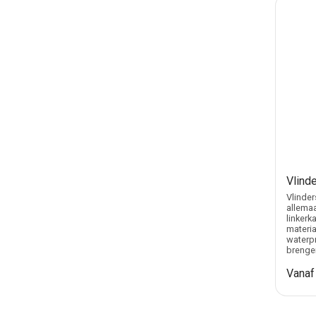
Vlind
Vlinder
allemaa
linkerk
materia
waterpr
brenge
Vana