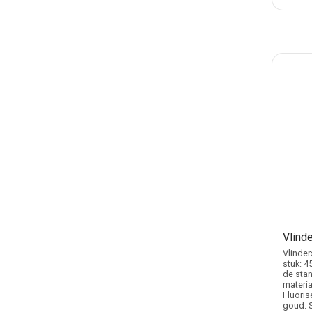
Vlinde
Vlinder
stuk: 4
de stan
materia
Fluoris
goud. S