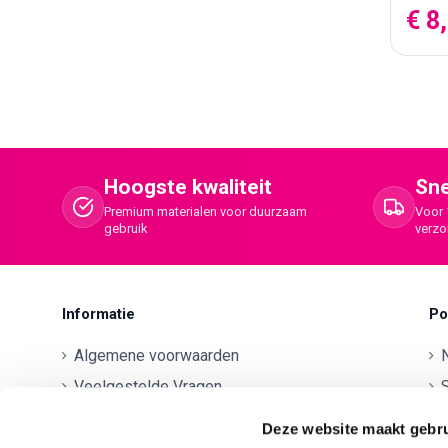
€ 8
Hoogste kwaliteit
Sne
Premium materialen voor duurzaam
Voor 
gebruik
verz
Informatie
Po
Algemene voorwaarden
Veelgestelde Vragen
S
Betaalmethodes
O
Deze website maakt gebru
Contactgegevens