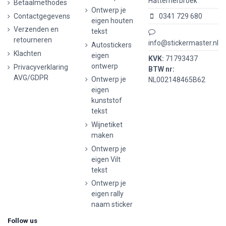
Hattemerbroek
Betaalmethodes
Ontwerp je
Contactgegevens
0341 729 680
eigen houten
Verzenden en
tekst
retourneren
info@stickermaster.nl
Autostickers
Klachten
eigen
KVK:
71793437
ontwerp
Privacyverklaring
BTW nr:
AVG/GDPR
Ontwerp je
NL002148465B62
eigen
kunststof
tekst
Wijnetiket
maken
Ontwerp je
eigen Vilt
tekst
Ontwerp je
eigen rally
naam sticker
Follow us