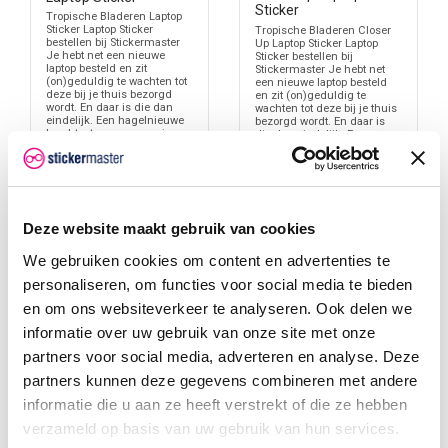
Sticker
Tropische Bladeren Laptop
Sticker Laptop Sticker
Tropische Bladeren Closer
bestellen bij Stickermaster
Up Laptop Sticker Laptop
Je hebt net een nieuwe
Sticker bestellen bij
laptop besteld en zit
Stickermaster Je hebt net
(on)geduldig te wachten tot
een nieuwe laptop besteld
deze bij je thuis bezorgd
en zit (on)geduldig te
wordt. En daar is die dan
wachten tot deze bij je thuis
eindelijk. Een hagelnieuwe
bezorgd wordt. En daar is
krachtpatser waarmee je
die dan eindelijk. Een
bergen werk mee gaat
hagelnieuwe krachtpatser
verzetten. Een nieuwe laptop
waarmee je bergen werk
is altijd ontzettend fijn om te
mee gaat verzetten. Een
hebben. En natuurlijk...
nieuwe laptop is altijd
ontzettend fijn om te
€ 22,95
hebben. En...
Deze website maakt gebruik van cookies
€ 22,95
We gebruiken cookies om content en advertenties te
personaliseren, om functies voor social media te bieden
en om ons websiteverkeer te analyseren. Ook delen we
informatie over uw gebruik van onze site met onze
partners voor social media, adverteren en analyse. Deze
partners kunnen deze gegevens combineren met andere
informatie die u aan ze heeft verstrekt of die ze hebben
verzameld op basis van uw gebruik van hun services.