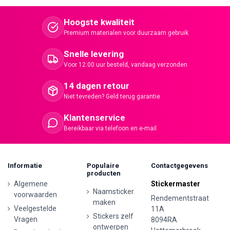
Hoogste kwaliteit
Premium materialen voor duurzaam gebruik
Snelle levering
Voor 12:00 uur besteld, vandaag verzonden
14 dagen retour
Niet tevreden? Geld terug garantie
Klantenservice
Bereikbaar via telefoon en e-mail
Informatie
Populaire
Contactgegevens
producten
Algemene
Stickermaster
Naamsticker
voorwaarden
Rendementstraat
maken
Veelgestelde
11A
Stickers zelf
Vragen
8094RA
ontwerpen