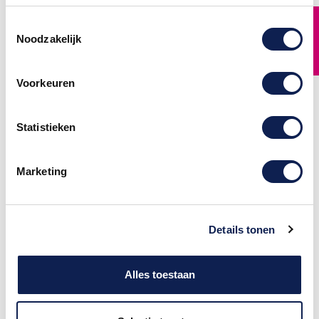
FILTER
Toestemmingsselectie
Noodzakelijk
Voorkeuren
Tropische Bladeren
Nintendo Switch Skin
Close Up Laptop
Tropische Bladeren
Statistieken
Sticker
Nintendo Switch Skin
Tropische Bladeren
Tropische Bladeren Close
Nintendo Switch skins op
Up Laptop Sticker Laptop
maat gemaakt voor jouw
Sticker bestellen bij
Nintendo Switch console!
Stickermaster Je hebt net
Marketing
Genoeg van de saaie zwarte
een nieuwe laptop besteld
tablet? Stickermaster biedt
en zit (on)geduldig te
de oplossing met de Switch
wachten tot deze bij je thuis
console skins! De Nintendo
bezorgd wordt. En daar is
Switch stickers worden
die dan eindelijk. Een
gespoten op speciaal
hagelnieuwe krachtpatser
Details tonen
stickerfolie met
waarmee je bergen werk
luchtkanaaltjes voor
mee gaat verzetten. Een
makkelijk aanbrengen en
nieuwe laptop is altijd
voorzien van een
ontzettend fijn om te
laminaatlaag...
hebben. En...
Alles toestaan
€ 5,95
€ 22,95