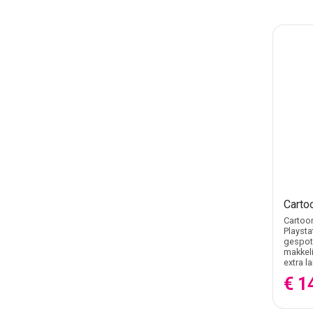
Carto
Cartoon
Playsta
gespote
makkeli
extra l
€ 1