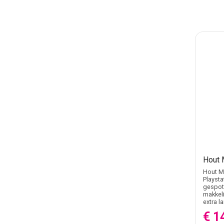
Hout 
Hout Ma
Playsta
gespote
makkeli
extra l
€ 1