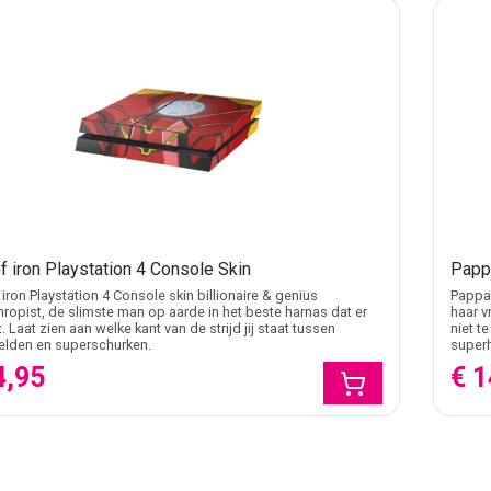
f iron Playstation 4 Console Skin
Pappa
iron Playstation 4 Console skin billionaire & genius
Pappa'
hropist, de slimste man op aarde in het beste harnas dat er
haar v
. Laat zien aan welke kant van de strijd jij staat tussen
niet t
elden en superschurken.
super
4,95
€ 1