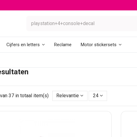
Reclame
Cijfers en letters
Motor stickersets
sultaten
van 37 in totaal item(s)
Relevantie
24