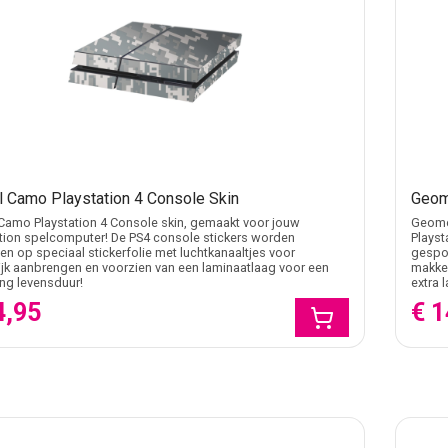
al Camo Playstation 4 Console Skin
Geom
 Camo Playstation 4 Console skin, gemaakt voor jouw
Geomet
tion spelcomputer! De PS4 console stickers worden
Playst
n op speciaal stickerfolie met luchtkanaaltjes voor
gespot
jk aanbrengen en voorzien van een laminaatlaag voor een
makkel
ang levensduur!
extra 
4,95
€ 1