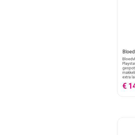
Bloed
Bloedvl
Playsta
gespote
makkeli
extra l
€ 1