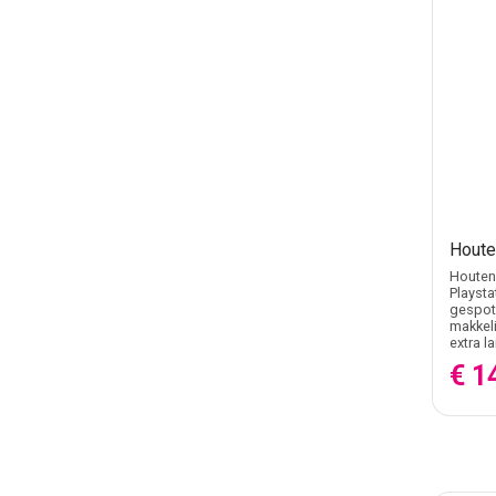
Houte
Houten 
Playsta
gespote
makkeli
extra l
€ 1