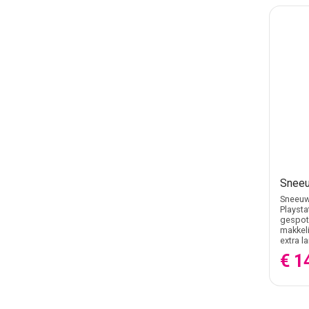
Sneeu
Sneeuwv
Playsta
gespote
makkeli
extra l
€ 1