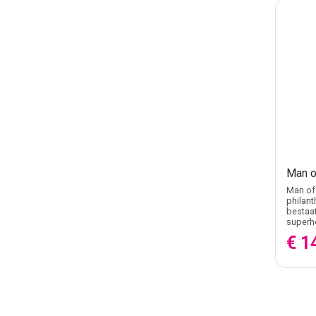
Man o
Man of 
philant
bestaat
superh
€ 1