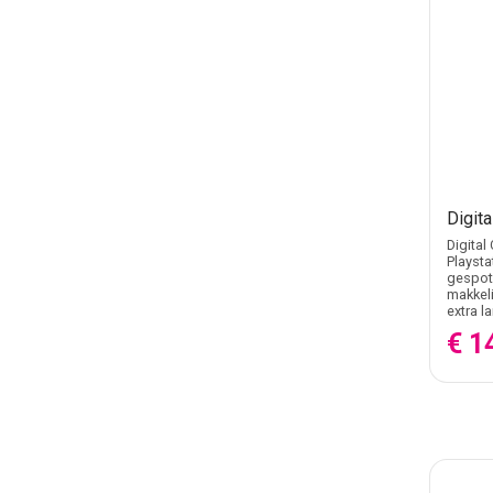
Digit
Digital
Playsta
gespote
makkeli
extra l
€ 1