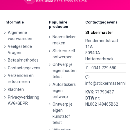
Bereikbaar via telefoon en e-mail
Informatie
Populaire
Contactgegevens
producten
Algemene
Stickermaster
Naamsticker
voorwaarden
Rendementstraat
maken
Veelgestelde
11A
Stickers zelf
Vragen
8094RA
ontwerpen
Hattemerbroek
Betaalmethodes
Ontwerp je
Contactgegevens
0341 729 680
eigen houten
Verzenden en
tekst
retourneren
info@stickermaster.nl
Autostickers
Klachten
eigen
KVK:
71793437
ontwerp
Privacyverklaring
BTW nr:
AVG/GDPR
Ontwerp je
NL002148465B62
eigen
kunststof
tekst