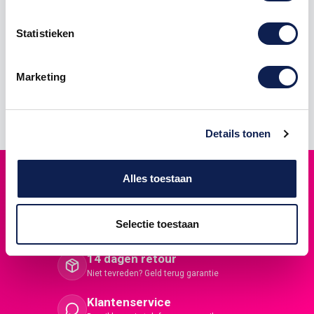
Statistieken
Product details
Marketing
Details tonen
Hoogste kwaliteit
Alles toestaan
Premium materialen voor duurzaam gebruik
Snelle levering
Selectie toestaan
Voor 12:00 uur besteld, vandaag verzonden
14 dagen retour
Niet tevreden? Geld terug garantie
Klantenservice