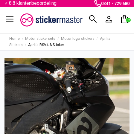
⭐ 8.8 klantenbeoordeling
0341 - 729 680
menu
search
person
shopping_bag
0
Home
Motor stickersets
Motor logo stickers
Aprilia
Stickers
Aprilia RSV4 A Sticker