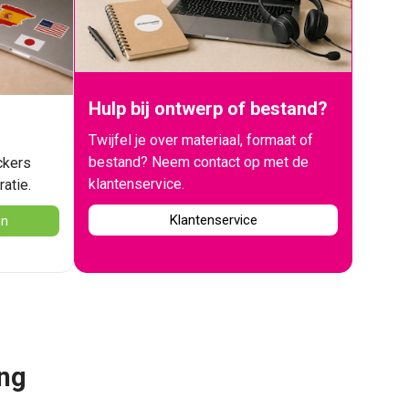
Hulp bij ontwerp of bestand?
Twijfel je over materiaal, formaat of
bestand? Neem contact op met de
ckers
klantenservice.
ratie.
Klantenservice
en
ing