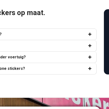
ckers op maat.
?
nder voertuig?
one stickers?