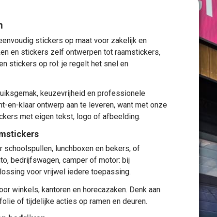
n
 eenvoudig stickers op maat voor zakelijk en
ken
en
stickers zelf ontwerpen
tot
raamstickers
,
en
stickers op rol
: je regelt het snel en
ruiksgemak, keuzevrijheid en professionele
kant-en-klaar ontwerp aan te leveren, want met onze
ckers met eigen tekst, logo of afbeelding.
amstickers
r schoolspullen, lunchboxen en bekers, of
to, bedrijfswagen, camper of motor: bij
lossing voor vrijwel iedere toepassing.
oor winkels, kantoren en horecazaken. Denk aan
folie of tijdelijke acties op ramen en deuren.