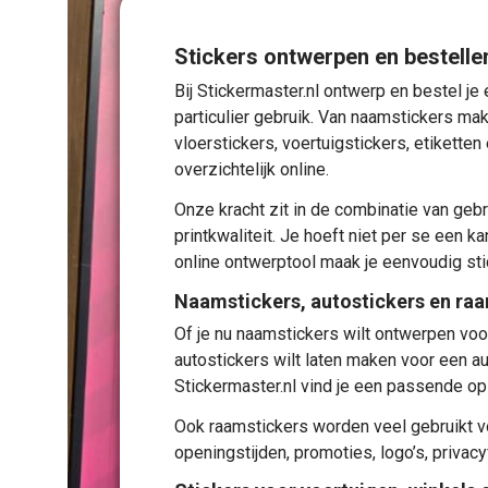
Stickers ontwerpen en bestelle
Bij Stickermaster.nl ontwerp en bestel je
particulier gebruik. Van
naamstickers ma
vloerstickers
,
voertuigstickers
,
etiketten
overzichtelijk online.
Onze kracht zit in de combinatie van geb
printkwaliteit. Je hoeft niet per se een 
online ontwerptool maak je eenvoudig sti
Naamstickers, autostickers en ra
Of je nu naamstickers wilt ontwerpen voo
autostickers wilt laten maken voor een au
Stickermaster.nl vind je een passende op
Ook raamstickers worden veel gebruikt v
openingstijden, promoties, logo’s, privacy