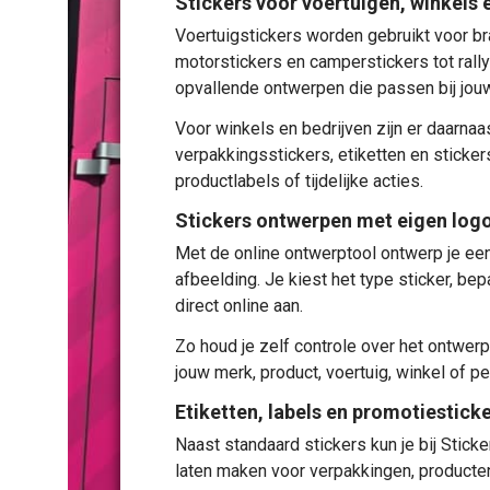
Stickers voor voertuigen, winkels 
Voertuigstickers
worden gebruikt voor br
motorstickers en camperstickers tot rall
opvallende ontwerpen die passen bij jouw 
Voor winkels en bedrijven zijn er daarna
verpakkingsstickers, etiketten en stickers
productlabels of tijdelijke acties.
Stickers ontwerpen met eigen logo
Met de online ontwerptool ontwerp je een
afbeelding. Je kiest het type sticker, be
direct online aan.
Zo houd je zelf controle over het ontwerp
jouw merk, product, voertuig, winkel of p
Etiketten, labels en promotiestick
Naast standaard stickers kun je bij Stick
laten maken voor verpakkingen, producte