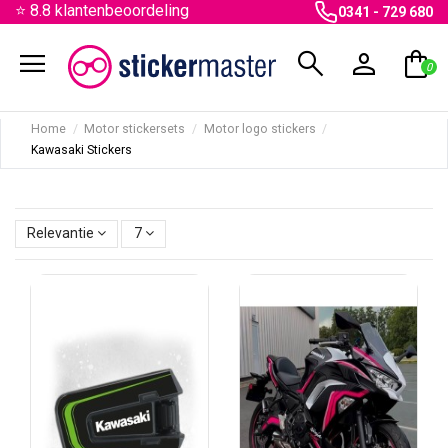
⭐ 8.8 klantenbeoordeling
0341 - 729 680
menu
search
person
shopping_bag
0
Home
Motor stickersets
Motor logo stickers
Kawasaki Stickers
Relevantie
7