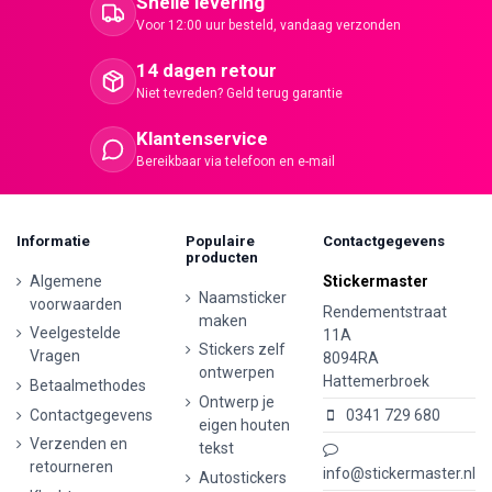
Snelle levering
Voor 12:00 uur besteld, vandaag verzonden
14 dagen retour
Niet tevreden? Geld terug garantie
Klantenservice
Bereikbaar via telefoon en e-mail
Informatie
Populaire
Contactgegevens
producten
Algemene
Stickermaster
Naamsticker
voorwaarden
Rendementstraat
maken
Veelgestelde
11A
Stickers zelf
Vragen
8094RA
ontwerpen
Hattemerbroek
Betaalmethodes
Ontwerp je
Contactgegevens
0341 729 680
eigen houten
Verzenden en
tekst
retourneren
info@stickermaster.nl
Autostickers