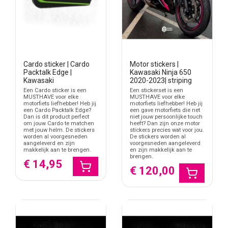
Cardo sticker | Cardo
Motor stickers |
Packtalk Edge |
Kawasaki Ninja 650
Kawasaki
2020-2023| striping
Een Cardo sticker is een
Een stickerset is een
MUSTHAVE voor elke
MUSTHAVE voor elke
motorfiets liefhebber! Heb jij
motorfiets liefhebber! Heb jij
een Cardo Packtalk Edge?
een gave motorfiets die net
Dan is dit product perfect
niet jouw persoonlijke touch
om jouw Cardo te matchen
heeft? Dan zijn onze motor
met jouw helm. De stickers
stickers precies wat voor jou.
worden al voorgesneden
De stickers worden al
aangeleverd en zijn
voorgesneden aangeleverd
makkelijk aan te brengen.
en zijn makkelijk aan te
brengen.
€ 14,95
€ 120,00