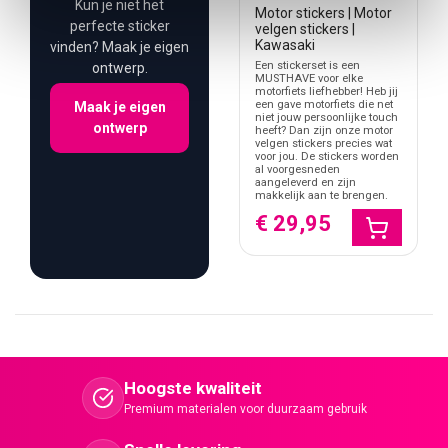
Kun je niet het
Motor stickers | Motor
perfecte sticker
velgen stickers |
Kawasaki
vinden? Maak je eigen
Een stickerset is een
ontwerp.
MUSTHAVE voor elke
motorfiets liefhebber! Heb jij
een gave motorfiets die net
Maak je eigen
niet jouw persoonlijke touch
ontwerp
heeft? Dan zijn onze motor
velgen stickers precies wat
voor jou. De stickers worden
al voorgesneden
aangeleverd en zijn
makkelijk aan te brengen.
€ 29,95
Hoogste kwaliteit
Premium materialen voor duurzaam gebruik