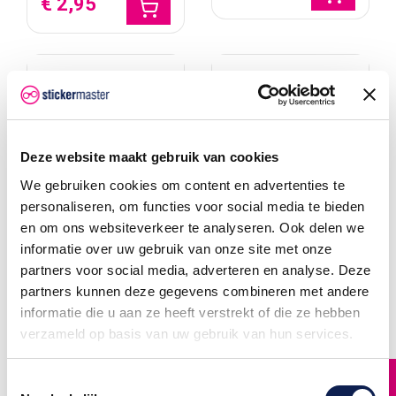
€ 2,95
Deze website maakt gebruik van cookies
We gebruiken cookies om content en advertenties te
personaliseren, om functies voor social media te bieden
en om ons websiteverkeer te analyseren. Ook delen we
informatie over uw gebruik van onze site met onze
partners voor social media, adverteren en analyse. Deze
partners kunnen deze gegevens combineren met andere
Motor stickers |
Motor stickers |
informatie die u aan ze heeft verstrekt of die ze hebben
Kawasaki | Z750 sticker
Kawasaki | Z900 sticker
verzameld op basis van uw gebruik van hun services.
Een motor sticker is een
Een motor sticker is een
MUSTHAVE voor elke
MUSTHAVE voor elke
motorfiets liefhebber! Heb jij
motorfiets liefhebber! Heb jij
FILTER
een gave motorfiets die net
een gave motorfiets die net
Toestemmingsselectie
niet jouw persoonlijke touch
niet jouw persoonlijke touch