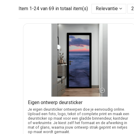
Deursticker of deurposter voor verschill
Item 1-24 van 69 in totaal item(s)
Relevantie
Een deursticker wordt vaak gekozen voor een binnendeur
herkenbare print gewenst is. Voor kinderkamers zijn e
houtlooks of architectuurbeelden beter.
Zoekt u geen deurvullende print, maar een kleine tekst 
collectanten, bekijk dan de
colportagestickers
.
Full colour deurstickers met keuze uit mat
De deurstickers worden full colour geprint. Bij de afwe
Een glanzende afwerking laat kleuren sterker opvallen b
De producten in deze categorie zijn bedoeld voor vlakk
Controleer bij het gekozen product altijd de beschikbar
Easy apply bubble free lijmlaag voor stra
Eigen ontwerp deursticker
Je eigen deursticker ontwerpen doe je eenvoudig online.
De deurstickers zijn voorzien van een easy apply bubble
Upload een foto, logo, tekst of complete print en maak een
deursticker op maat voor een gladde binnendeur, kastdeur
bij grotere deurstickers, omdat de print over een groter
of werkruimte. Je kiest zelf het formaat en de afwerking in
mat of glans, waarna jouw ontwerp strak geprint en netjes
Breng de sticker aan op een schone, gladde deur. Lijn de 
op maat wordt gemaakt.