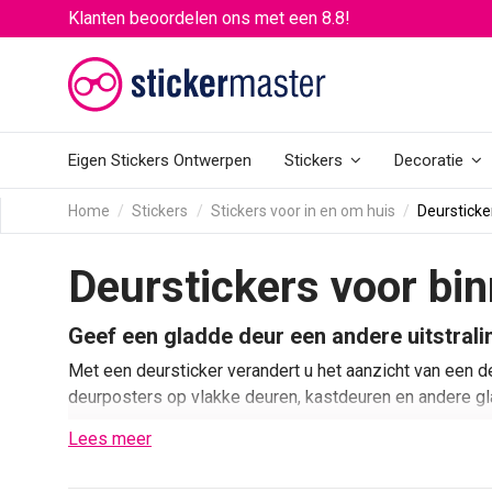
Klanten beoordelen ons met een 8.8!
Eigen Stickers Ontwerpen
Stickers
Decoratie
Home
Stickers
Stickers voor in en om huis
Deursticke
Deurstickers voor bi
Geef een gladde deur een andere uitstrali
Met een deursticker verandert u het aanzicht van een d
deurposters op vlakke deuren, kastdeuren en andere gl
Het assortiment bevat onder meer dierenprints, houtstr
Lees meer
complete print gebruikt, kan direct beginnen met
een ei