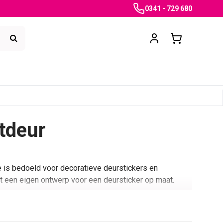
0341 - 729 680
tdeur
e is bedoeld voor decoratieve deurstickers en
t een eigen ontwerp voor een deursticker op maat.
ers. Wie liever een eigen foto, logo, tekst of