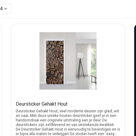
ende ruimtes
24
 die te kaal oogt, een kastdeur die beter bij de ruimte moet p
r ontwerpen met dieren en speelse beelden. Voor woonkamers, sl
bij de brievenbus, dan past een
brievenbussticker
beter. Gaat he
 of glans
rking kunt u kiezen voor mat of glans, afhankelijk van het gewens
ij voldoende licht.
e ondergronden. Voor buitentoepassing, bijvoorbeeld op een voord
e afwerking en de toepassing waarvoor u de sticker wilt gebruike
k aanbrengen
Deursticker Gehakt Hout
Deursticker Gehakt Hout, veel moderne deuren zijn glad, wit
 free lijmlaag. Door de microkanalen in de folie kan lucht tijde
en saai. Met deze unieke houten deursticker geef je in een
handomdraai een originele uitstraling aan je deur. De
 oppervlak netjes moet aansluiten.
deurstickers zijn zelfklevend en van uitstekende kwaliteit.
De Deursticker Gehakt Hout is eenvoudig te bevestigen en is
sticker eerst goed uit, werk rustig vanuit één kant en strijk luch
in bijna alle maten te verkrijgen De sticker heeft een `easy...