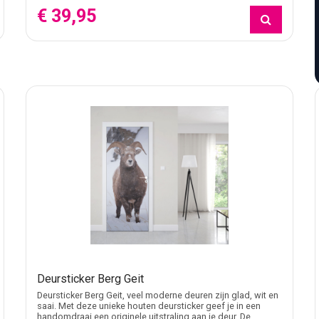
er de folie zichtbaar wordt.
€ 39,95
 kinderkamer werkt een herkenbaar dier of vrolijke print vaak bet
f materiaalprint meer voor de hand. Voor een deur die volledig mo
n en om huis. Binnen dat cluster hebben ze een eigen functie: z
rs, zoals
brievenbusstickers voor post en reclame
en
colportage
n
 selecteren uit de categorie. Wie een specifieke afbeelding, bedr
het beeld, het formaat en de afwerking.
kke, schone deur zonder grove structuur. Meet de deur vooraf op e
Deursticker Berg Geit
ie past bij de ruimte: mat voor een rustiger beeld, glans voor me
Deursticker Berg Geit, veel moderne deuren zijn glad, wit en
saai. Met deze unieke houten deursticker geef je in een
handomdraai een originele uitstraling aan je deur. De