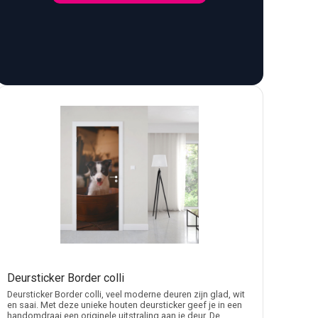
er dan een rustige houtstructuur. Voor een hal, kantoor
et aansluiten op een eigen interieur, logo of huisstijl
e bedekken of veranderen het aanzicht van een deur.
stickers voor aanbellen
.
ijfslogo, tekst of eigen bestand wil gebruiken, kiest
n controleer of klink, randen of panelen invloed
Deursticker Border colli
er reflectie en kleurkracht.
Deursticker Border colli, veel moderne deuren zijn glad, wit
en saai. Met deze unieke houten deursticker geef je in een
handomdraai een originele uitstraling aan je deur. De