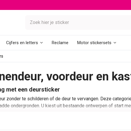
Reclame
Cijfers en letters
Motor stickersets
rs
nnendeur, voordeur en kas
ng met een deursticker
eur zonder te schilderen of de deur te vervangen. Deze categori
adde ondergronden. U kiest uit bestaande ontwerpen of start me
ucturen, natuurbeelden, stadsscènes en ontwerpen voor kinderkam
gen deursticker ontwerpen
.