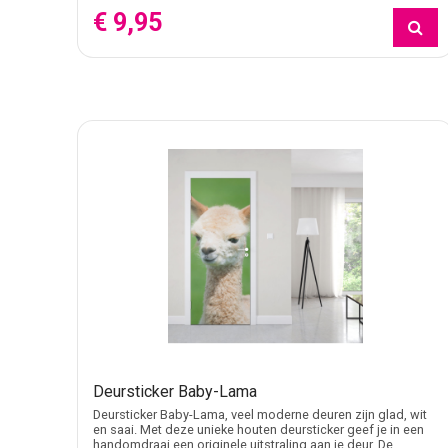
print recht op de deur en voorkomt u dat stof of vuil ond
€ 9,95
Welke deursticker past bij uw deur?
De keuze begint bij de ruimte en het type deur. Voor een
of slaapkamer ligt een neutrale afbeelding, stadsscène o
is een eigen ontwerp de meest directe keuze.
Deurstickers binnen Stickers voor thuis
Deurstickers vallen binnen de categorie stickers voor i
Daarmee verschillen ze van kleinere functionele sticke
Eigen ontwerp of bestaand ontwerp kieze
Wie snel een print wil kiezen, kan een bestaand ontwerp
voor
Eigen ontwerp deursticker
. Daarbij bepaalt u zelf 
Let op ondergrond, formaat en afwerking
Een deursticker komt het best tot zijn recht op een vla
Deursticker Baby-Lama
hebben op de plaatsing. Kies vervolgens een afwerking d
Deursticker Baby-Lama, veel moderne deuren zijn glad, wit
en saai. Met deze unieke houten deursticker geef je in een
handomdraai een originele uitstraling aan je deur. De