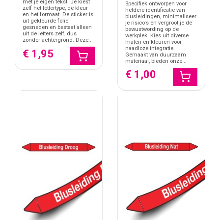
met je eigen tekst. Je kiest
Specifiek ontworpen voor
zelf het lettertype, de kleur
heldere identificatie van
en het formaat. De sticker is
blusleidingen, minimaliseer
uit gekleurde folie
je risico's en vergroot je de
gesneden en bestaat alleen
bewustwording op de
uit de letters zelf, dus
werkplek. Kies uit diverse
zonder achtergrond. Deze...
maten en kleuren voor
naadloze integratie.
€ 1,95
Gemaakt van duurzaam
materiaal, bieden onze...
€ 1,00