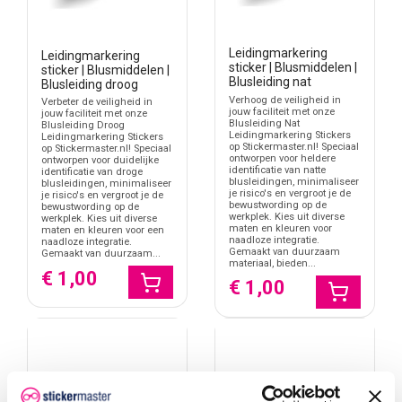
Leidingmarkering
Leidingmarkering
sticker | Blusmiddelen |
sticker | Blusmiddelen |
Blusleiding nat
Blusleiding droog
Verhoog de veiligheid in
Verbeter de veiligheid in
jouw faciliteit met onze
jouw faciliteit met onze
Blusleiding Nat
Blusleiding Droog
Leidingmarkering Stickers
Leidingmarkering Stickers
op Stickermaster.nl! Speciaal
op Stickermaster.nl! Speciaal
ontworpen voor heldere
ontworpen voor duidelijke
identificatie van natte
identificatie van droge
blusleidingen, minimaliseer
blusleidingen, minimaliseer
je risico's en vergroot je de
je risico's en vergroot je de
bewustwording op de
bewustwording op de
werkplek. Kies uit diverse
werkplek. Kies uit diverse
maten en kleuren voor
maten en kleuren voor een
naadloze integratie.
naadloze integratie.
Gemaakt van duurzaam
Gemaakt van duurzaam...
materiaal, bieden...
€ 1,00
€ 1,00