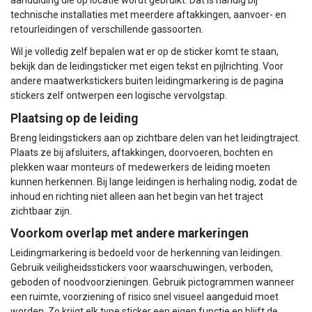
aanduiding die op locatie wordt gebruikt. Dat is handig bij
technische installaties met meerdere aftakkingen, aanvoer- en
retourleidingen of verschillende gassoorten.
Wil je volledig zelf bepalen wat er op de sticker komt te staan,
bekijk dan de
leidingsticker met eigen tekst en pijlrichting
. Voor
andere maatwerkstickers buiten leidingmarkering is de pagina
stickers zelf ontwerpen
een logische vervolgstap.
Plaatsing op de leiding
Breng leidingstickers aan op zichtbare delen van het leidingtraject.
Plaats ze bij afsluiters, aftakkingen, doorvoeren, bochten en
plekken waar monteurs of medewerkers de leiding moeten
kunnen herkennen. Bij lange leidingen is herhaling nodig, zodat de
inhoud en richting niet alleen aan het begin van het traject
zichtbaar zijn.
Voorkom overlap met andere markeringen
Leidingmarkering is bedoeld voor de herkenning van leidingen.
Gebruik veiligheidsstickers voor waarschuwingen, verboden,
geboden of noodvoorzieningen. Gebruik pictogrammen wanneer
een ruimte, voorziening of risico snel visueel aangeduid moet
worden. Zo krijgt elk type sticker een eigen functie en blijft de