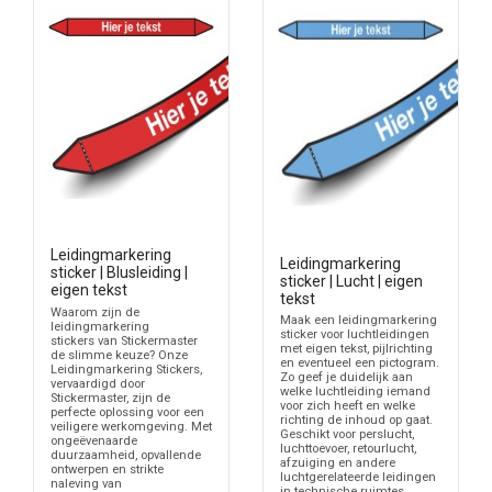
retourleidingen of verschillende gassoorten.
Wil je volledig zelf bepalen wat er op de sticker komt te staan,
bekijk dan de
leidingsticker met eigen tekst en pijlrichting
. Voor
andere maatwerkstickers buiten leidingmarkering is de pagina
stickers zelf ontwerpen
een logische vervolgstap.
Plaatsing op de leiding
Breng leidingstickers aan op zichtbare delen van het leidingtraject.
Plaats ze bij afsluiters, aftakkingen, doorvoeren, bochten en
plekken waar monteurs of medewerkers de leiding moeten
kunnen herkennen. Bij lange leidingen is herhaling nodig, zodat de
Leidingmarkering
Leidingmarkering
inhoud en richting niet alleen aan het begin van het traject
sticker | Blusleiding |
sticker | Lucht | eigen
zichtbaar zijn.
eigen tekst
tekst
Waarom zijn de
Maak een leidingmarkering
Voorkom overlap met andere markeringen
leidingmarkering
sticker voor luchtleidingen
stickers van Stickermaster
met eigen tekst, pijlrichting
Leidingmarkering is bedoeld voor de herkenning van leidingen.
de slimme keuze? Onze
en eventueel een pictogram.
Leidingmarkering Stickers,
Gebruik veiligheidsstickers voor waarschuwingen, verboden,
Zo geef je duidelijk aan
vervaardigd door
welke luchtleiding iemand
Stickermaster, zijn de
geboden of noodvoorzieningen. Gebruik pictogrammen wanneer
voor zich heeft en welke
perfecte oplossing voor een
richting de inhoud op gaat.
een ruimte, voorziening of risico snel visueel aangeduid moet
veiligere werkomgeving. Met
Geschikt voor perslucht,
ongeëvenaarde
worden. Zo krijgt elk type sticker een eigen functie en blijft de
luchttoevoer, retourlucht,
duurzaamheid, opvallende
afzuiging en andere
informatie op de werkvloer leesbaar.
ontwerpen en strikte
luchtgerelateerde leidingen
naleving van
in technische ruimtes,