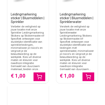
Leidingmarkering
Leidingmarkering
sticker | Blusmiddelen |
sticker | Blusmiddelen |
Sprinkler
Sprinklerwater
Verbeter de veiligheid op
Versterk de veiligheid op
jouw locatie met onze
jouw locatie met onze
Sprinkler Leidingmarkering
Sprinklerwater
Stickers op Stickermaster.nl!
Leidingmarkering Stickers
Specifiek ontworpen voor
op Stickermaster.nl!
duidelijke identificatie van
Specifiek ontworpen voor
sprinklerleidingen,
duidelijke identificatie van
minimaliseer je risico's en
leidingen met
vergroot je de
sprinklerwater, minimaliseer
bewustwording op de
je risico's en vergroot je de
werkplek. Kies uit diverse
bewustwording op de
maten en kleuren voor
werkplek. Kies uit diverse
naadloze integratie.
maten en kleuren voor
Gemaakt van duurzaam
naadloze integratie.
materiaal, bieden onze...
Gemaakt van duurzaam...
€ 1,00
€ 1,00