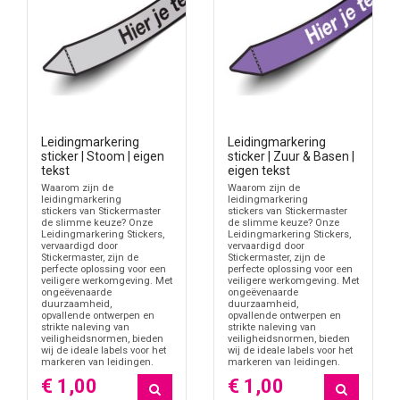
Leidingmarkering
Leidingmarkering
sticker | Stoom | eigen
sticker | Zuur & Basen |
tekst
eigen tekst
Waarom zijn de
Waarom zijn de
leidingmarkering
leidingmarkering
stickers van Stickermaster
stickers van Stickermaster
de slimme keuze? Onze
de slimme keuze? Onze
Leidingmarkering Stickers,
Leidingmarkering Stickers,
vervaardigd door
vervaardigd door
Stickermaster, zijn de
Stickermaster, zijn de
perfecte oplossing voor een
perfecte oplossing voor een
veiligere werkomgeving. Met
veiligere werkomgeving. Met
ongeëvenaarde
ongeëvenaarde
duurzaamheid,
duurzaamheid,
opvallende ontwerpen en
opvallende ontwerpen en
strikte naleving van
strikte naleving van
veiligheidsnormen, bieden
veiligheidsnormen, bieden
wij de ideale labels voor het
wij de ideale labels voor het
markeren van leidingen.
markeren van leidingen.
€ 1,00
€ 1,00