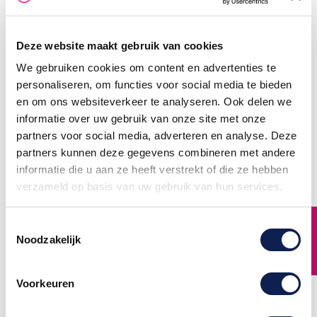
Deze website maakt gebruik van cookies
We gebruiken cookies om content en advertenties te
personaliseren, om functies voor social media te bieden
en om ons websiteverkeer te analyseren. Ook delen we
informatie over uw gebruik van onze site met onze
partners voor social media, adverteren en analyse. Deze
partners kunnen deze gegevens combineren met andere
Leidingmarkering
Leidingmarkering
informatie die u aan ze heeft verstrekt of die ze hebben
sticker | Blusmiddelen |
sticker | Blusmiddelen |
Blusschuim
verzameld op basis van uw gebruik van hun services.
Blusmiddelen
Verhoog de veiligheid op
Optimaliseer de veiligheid
jouw locatie met onze
op jouw locatie met onze
FILTER
Blusschuim
Blusmiddelen
Toestemmingsselectie
Leidingmarkering Stickers
Leidingmarkering Stickers
op Stickermaster.nl!
Noodzakelijk
op Stickermaster.nl!
Specifiek ontworpen voor
Specifiek ontworpen voor
heldere identificatie van
duidelijke identificatie van
blusschuimleidingen,
blusmiddelen, minimaliseer
minimaliseer je risico's en
je risico's en vergroot je de
vergroot je de
Voorkeuren
bewustwording op de
bewustwording op de
werkplek. Kies uit diverse
werkplek. Kies uit diverse
maten en kleuren voor
maten en kleuren voor
naadloze integratie.