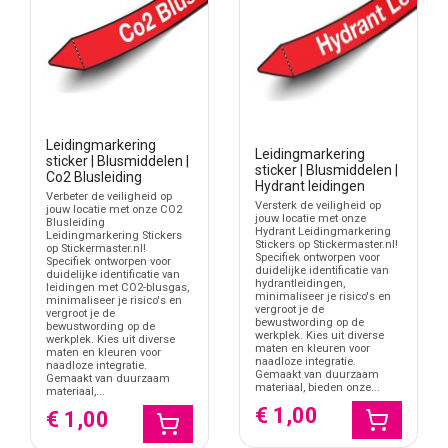
Leidingmarkering
Leidingmarkering
sticker | Blusmiddelen |
sticker | Blusmiddelen |
Co2 Blusleiding
Hydrant leidingen
Verbeter de veiligheid op
Versterk de veiligheid op
jouw locatie met onze CO2
jouw locatie met onze
Blusleiding
Hydrant Leidingmarkering
Leidingmarkering Stickers
Stickers op Stickermaster.nl!
op Stickermaster.nl!
Specifiek ontworpen voor
Specifiek ontworpen voor
duidelijke identificatie van
duidelijke identificatie van
hydrantleidingen,
leidingen met CO2-blusgas,
minimaliseer je risico's en
minimaliseer je risico's en
vergroot je de
vergroot je de
bewustwording op de
bewustwording op de
werkplek. Kies uit diverse
werkplek. Kies uit diverse
maten en kleuren voor
maten en kleuren voor
naadloze integratie.
naadloze integratie.
Gemaakt van duurzaam
Gemaakt van duurzaam
materiaal, bieden onze...
materiaal,...
€ 1,00
€ 1,00