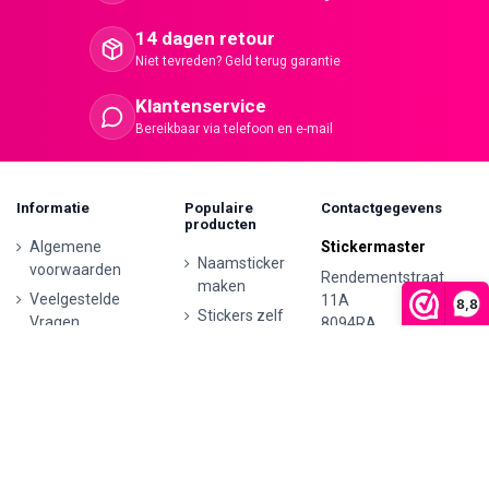
14 dagen retour
Niet tevreden? Geld terug garantie
Klantenservice
Bereikbaar via telefoon en e-mail
Informatie
Populaire
Contactgegevens
producten
Algemene
Stickermaster
Naamsticker
voorwaarden
Rendementstraat
maken
Veelgestelde
11A
8,8
Stickers zelf
Vragen
8094RA
ontwerpen
Hattemerbroek
Betaalmethodes
Ontwerp je
Contactgegevens
0341 729 680
eigen houten
Verzenden en
tekst
retourneren
info@stickermaster.nl
Autostickers
Klachten
eigen
KVK:
71793437
ontwerp