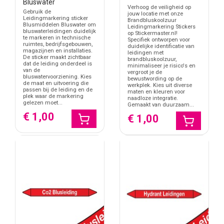
Bluswater
Verhoog de veiligheid op
Gebruik de
jouw locatie met onze
Leidingmarkering sticker
Brandbluskoolzuur
Blusmiddelen Bluswater om
Leidingmarkering Stickers
bluswaterleidingen duidelijk
op Stickermaster.nl!
te markeren in technische
Specifiek ontworpen voor
ruimtes, bedrijfsgebouwen,
duidelijke identificatie van
magazijnen en installaties.
leidingen met
De sticker maakt zichtbaar
brandbluskoolzuur,
dat de leiding onderdeel is
minimaliseer je risico's en
van de
vergroot je de
bluswatervoorziening. Kies
bewustwording op de
de maat en uitvoering die
werkplek. Kies uit diverse
passen bij de leiding en de
maten en kleuren voor
plek waar de markering
naadloze integratie.
gelezen moet...
Gemaakt van duurzaam...
€ 1,00
€ 1,00