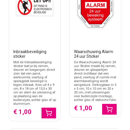
Een beveiligingssticker is een visuele aanvulling op bestaande
maatregelen. Bedrijven combineren deze vaak met systemen
zoals camerabewaking of alarmsignalering. De sticker fungeert
hierbij als eerste communicatielaag, nog voordat iemand
daadwerkelijk binnen is.
Door meerdere typen stickers te combineren, bijvoorbeeld
camerabewaking en alarmmelding, ontstaat een duidelijk beeld
van de aanwezige beveiliging. Dit sluit aan op andere categorieën
Inbraakbeveiliging
Waarschuwing Alarm
zoals
auto beveiligingsstickers
wanneer ook voertuigen onderdeel
sticker
24 uur Sticker
zijn van het beveiligingsbeleid.
Met de Inbraakbeveiliging
De Waarschuwing Alarm 24
sticker laat je bij ramen,
uur Sticker maakt bij ramen,
Gerichte communicatie per type beveiliging
deuren en toegangen direct
deuren en glaspartijen
zien dat een pand,
direct zichtbaar dat een
Elke bedrijfs beveiligingssticker communiceert een specifiek
werkruimte, voertuig of
pand, voertuig of ruimte met
opslagplek beveiligd is
alarmbeveiliging wordt
signaal. Een algemene melding zoals "24 uur beveiligd" werkt
tegen inbraak. Kies uit 4 x 9
aangeduid. Verkrijgbaar in 5
anders dan een concrete waarschuwing zoals cameratoezicht of
cm, 8 x 18 cm of 13,3 x 30
x 5 cm, 10 x 10 cm en 20 x
cm en stem de uitvoering af
20 cm, met uitvoeringen
mistbeveiliging. Door de juiste combinatie te kiezen sluit de
op plaatsing aan de
voor buitenzijde montage,
buitenzijde, achter glas of op
achter glas of statische folie.
boodschap beter aan op de daadwerkelijke situatie.
aluminium.
€ 1,00
Formaten en uitvoeringen
€ 1,00
De stickers zijn beschikbaar in meerdere afmetingen, van kleine
signaleringsstickers tot grotere varianten voor deuren en etalages.