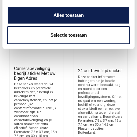
Alles toestaan
Selectie toestaan
Camerabeveiliging
24 uur beveiligd sticker
bedrijf sticker Met uw
Deze sticker informeert
Eigen Adres
indringers dat je locatie
Deze sticker waarschuwt
continu wordt bewaakt, dag
bezoekers en potentiële
en nacht, door een
inbrekers dat je bedrijf is
professioneel
beveiligd met
beveiligingssysteem. Of het
camerasystemen, en laat je
nu gaat om een woning,
persoonlijke
bedrijf of voertuig, deze
contactinformatie duidelijk
sticker biedt een effectieve
zichtbaar zijn. De
afschrikking tegen diefstal
combinatie van
en vandalisme. Beschikbare
camerabeveiliging en je
Formaten: 7,5 x 3,7 cm, 15 x
adres maakt het extra
7,4 cm, en 30 x 14,8 cm
effectief. Beschikbare
Plaatsingsopties:
Formaten: 7,5 x 3,7 cm, 15 x
Buitenkant...
7,5 cm, en 30 x 15 cm