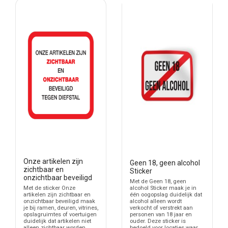
Kleinere formaten worden vaak gebruikt op ramen of apparatuur,
terwijl grotere stickers geschikt zijn voor entrees en gevels.
Daarnaast kan gekozen worden uit verschillende uitvoeringen,
zoals:
Voorzijde montage op deur of raam
Gespiegelde plaatsing achter glas
Statische folie zonder lijm
Vaste montage op aluminium
Personalisatie voor bedrijfsgebruik
Voor bedrijven die specifieke informatie willen tonen, zijn er ook
stickers met eigen gegevens mogelijk. Denk aan adresvermelding
of bedrijfsnaam in combinatie met camerabewaking. Dit maakt de
communicatie concreter en herkenbaar voor bezoekers.
Onze artikelen zijn
Geen 18, geen alcohol
Bekijk bijvoorbeeld de mogelijkheden binnen
camerabeveiliging
zichtbaar en
Sticker
onzichtbaar beveiligd
stickers
voor varianten met extra informatie of maatwerk.
Met de Geen 18, geen
alcohol Sticker maak je in
Met de sticker Onze
Wanneer kies je welke sticker?
één oogopslag duidelijk dat
artikelen zijn zichtbaar en
alcohol alleen wordt
onzichtbaar beveiligd maak
verkocht of verstrekt aan
je bij ramen, deuren, vitrines,
De keuze hangt af van het type pand en de aanwezige beveiliging.
personen van 18 jaar en
opslagruimtes of voertuigen
In winkels en magazijnen worden vaak meerdere
ouder. Deze sticker is
duidelijk dat artikelen niet
bedoeld voor locaties waar
alleen zichtbaar worden