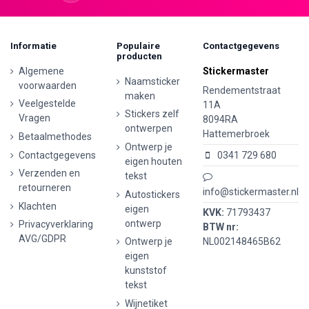
Informatie
Populaire
Contactgegevens
producten
Algemene
Stickermaster
Naamsticker
voorwaarden
Rendementstraat
maken
Veelgestelde
11A
Stickers zelf
Vragen
8094RA
ontwerpen
Hattemerbroek
Betaalmethodes
Ontwerp je
Contactgegevens
0341 729 680
eigen houten
Verzenden en
tekst
retourneren
info@stickermaster.nl
Autostickers
Klachten
eigen
KVK:
71793437
ontwerp
Privacyverklaring
BTW nr:
AVG/GDPR
Ontwerp je
NL002148465B62
eigen
kunststof
tekst
Wijnetiket