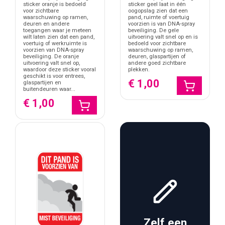
sticker oranje is bedoeld
sticker geel laat in één
mistbeveiliging. Elke sticker communiceert een concreet type
voor zichtbare
oogopslag zien dat een
waarschuwing op ramen,
pand, ruimte of voertuig
beveiliging, wat zorgt voor een gerichte boodschap zonder
deuren en andere
voorzien is van DNA-spray
interpretatieverschil.
toegangen waar je meteen
beveiliging. De gele
wilt laten zien dat een pand,
uitvoering valt snel op en is
voertuig of werkruimte is
bedoeld voor zichtbare
Welke soorten bedrijfs beveiligingsstickers zijn er?
voorzien van DNA-spray
waarschuwing op ramen,
beveiliging. De oranje
deuren, glaspartijen of
Binnen deze categorie vallen meerdere typen
uitvoering valt snel op,
andere goed zichtbare
waardoor deze sticker vooral
plekken.
beveiligingsmeldingen. Veel voorkomende varianten zijn:
geschikt is voor entrees,
€ 1,00
glaspartijen en
buitendeuren waar...
Alarm en 24-uurs beveiliging stickers
€ 1,00
Camerabewaking en observatie waarschuwingen
Toegangsbeperkingen zoals leeftijd of controle
Specifieke systemen zoals mistbeveiliging of DNA-
markering
Een voorbeeld hiervan is de
mist beveiliging sticker
, die aangeeft
dat een ruimte bij inbraak gevuld wordt met zichtbeperkende mist.
Dit type sticker richt zich op een specifiek beveiligingssysteem en
wordt vaak toegepast in winkels en opslagruimtes.
Plaatsing en zichtbaarheid
De effectiviteit van een beveiligingssticker hangt sterk samen met
Zelf een
de plaatsing. Stickers worden meestal aangebracht op ooghoogte