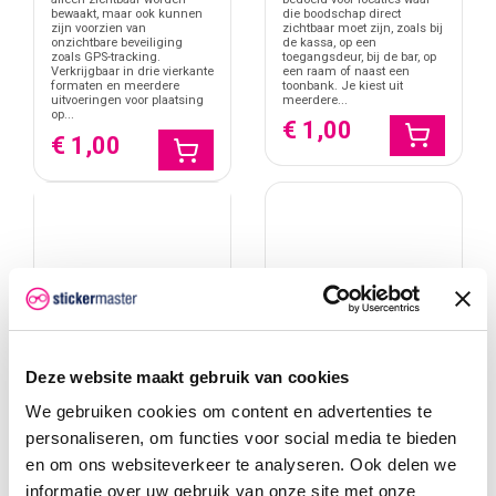
waarschuwingen gecombineerd. Kantoren kiezen vaker voor
die boodschap direct
bewaakt, maar ook kunnen
zichtbaar moet zijn, zoals bij
subtiele plaatsing achter glas. In industriële omgevingen wordt
zijn voorzien van
de kassa, op een
onzichtbare beveiliging
juist gekozen voor grotere, duidelijk zichtbare stickers.
toegangsdeur, bij de bar, op
zoals GPS-tracking.
een raam of naast een
Verkrijgbaar in drie vierkante
toonbank. Je kiest uit
formaten en meerdere
Door vooraf te bepalen welke boodschap nodig is, voorkom je
meerdere...
uitvoeringen voor plaatsing
overlap en blijft de communicatie helder voor iedereen die het
op...
€ 1,00
terrein betreedt.
€ 1,00
Deze website maakt gebruik van cookies
We gebruiken cookies om content en advertenties te
personaliseren, om functies voor social media te bieden
en om ons websiteverkeer te analyseren. Ook delen we
informatie over uw gebruik van onze site met onze