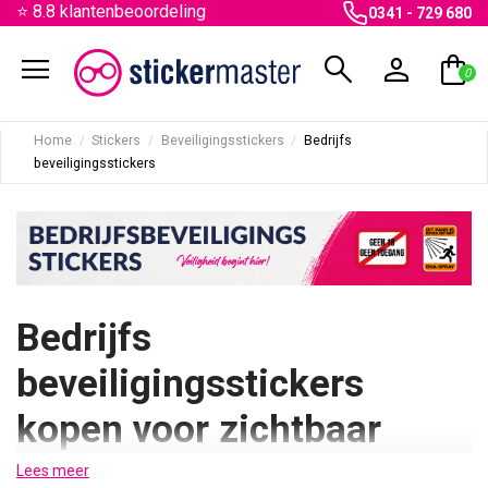
⭐ 8.8 klantenbeoordeling
0341 - 729 680
menu
search
person
shopping_bag
0
Home
Stickers
Beveiligingsstickers
Bedrijfs
beveiligingsstickers
Bedrijfs
beveiligingsstickers
kopen voor zichtbaar
afschrikkingseffect
Lees meer