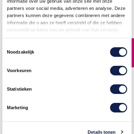
informatie over uw gebruik van onze site met onze
partners voor social media, adverteren en analyse. Deze
partners kunnen deze gegevens combineren met andere
informatie die u aan ze heeft verstrekt of die ze hebben
verzameld op basis van uw gebruik van hun services.
Nummer stickers kliko
Kliko stickers cijfer
FILTER
Cijfer Stickers Kliko Kliko
Cijfer Stickers Kliko Kliko
Toestemmingsselectie
cijfer stickers met uw eigen
cijfer stickers met uw eigen
Noodzakelijk
huisnummer snel en
huisnummer snel en
eenvoudig online bestellen.
eenvoudig online bestellen.
De cijfer combinatie word
De cijfer combinatie word
geleverd in een totaal
geleverd in een totaal
formaat van 24 cm hoog bij
formaat van 24 cm hoog bij
Voorkeuren
45 cm breed zodat deze
45 cm breed zodat deze
altijd prefect op de kliko
altijd prefect op de kliko
past. Verkrijgbaar in 29
past. Verkrijgbaar in 29
kleuren.
kleuren.
Statistieken
€ 16,95
€ 16,95
Marketing
Details tonen