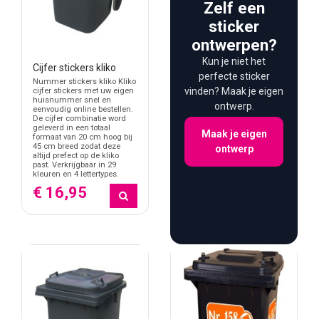
Zelf een
sticker
ontwerpen?
Kun je niet het
Cijfer stickers kliko
perfecte sticker
Nummer stickers kliko Kliko
vinden? Maak je eigen
cijfer stickers met uw eigen
huisnummer snel en
ontwerp.
eenvoudig online bestellen.
De cijfer combinatie word
geleverd in een totaal
Maak je eigen
formaat van 20 cm hoog bij
45 cm breed zodat deze
ontwerp
altijd prefect op de kliko
past. Verkrijgbaar in 29
kleuren en 4 lettertypes.
€ 16,95