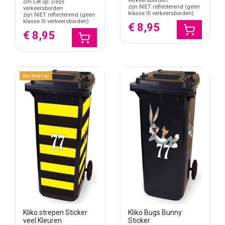
verkeersborden
cm Let op: Deze
zijn NIET reflecterend (geen
verkeersborden
klasse III verkeersborden)
zijn NIET reflecterend (geen
klasse III verkeersborden)
€ 8,95
€ 8,95
Aanbieding!
Kliko strepen Sticker
Kliko Bugs Bunny
veel Kleuren
Sticker