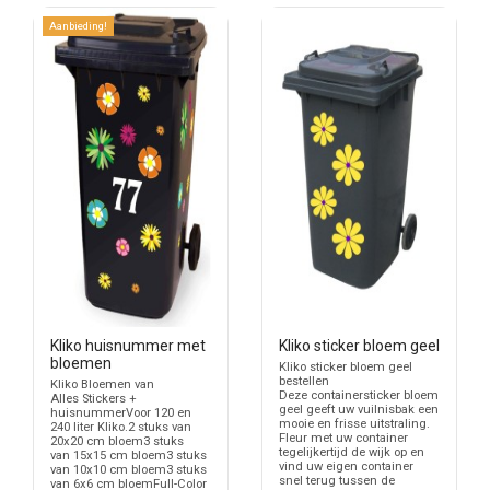
Aanbieding!
Kliko huisnummer met
Kliko sticker bloem geel
bloemen
Kliko sticker bloem geel
bestellen
Kliko Bloemen van
Deze containersticker bloem
Alles Stickers +
geel geeft uw vuilnisbak een
huisnummerVoor 120 en
mooie en frisse uitstraling.
240 liter Kliko.2 stuks van
Fleur met uw container
20x20 cm bloem3 stuks
tegelijkertijd de wijk op en
van 15x15 cm bloem3 stuks
vind uw eigen container
van 10x10 cm bloem3 stuks
snel terug tussen de
van 6x6 cm bloemFull-Color