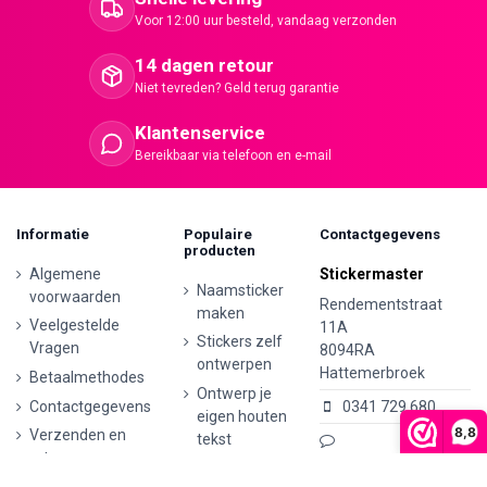
Voor 12:00 uur besteld, vandaag verzonden
14 dagen retour
Niet tevreden? Geld terug garantie
Klantenservice
Bereikbaar via telefoon en e-mail
Informatie
Populaire
Contactgegevens
producten
Algemene
Stickermaster
Naamsticker
voorwaarden
Rendementstraat
maken
Veelgestelde
11A
Stickers zelf
Vragen
8094RA
ontwerpen
Hattemerbroek
Betaalmethodes
Ontwerp je
Contactgegevens
0341 729 680
eigen houten
8,8
Verzenden en
tekst
retourneren
info@stickermaster.nl
Autostickers
Klachten