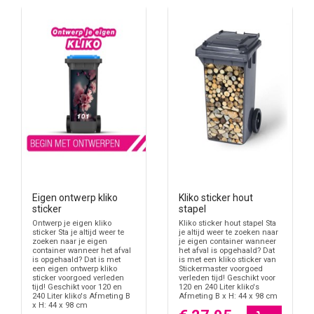
Veel containers lijken op elkaar wanneer ze na het legen terug aan
de straat staan. Een sticker met huisnummer, straatnaam of
afbeelding helpt om de juiste kliko terug te vinden zonder de
container te hoeven openen of verplaatsen. Bekijk bijvoorbeeld
ook de mogelijkheden voor
brievenbusstickers
wanneer u bij de
voordeur ook postvoorkeuren of bezorginstructies zichtbaar wilt
maken.
Voor 120 en 240 liter containers
De productinformatie bij de klikostickers vermeldt meerdere
uitvoeringen voor 120 en 240 liter kliko’s. Binnen de categorie
staan onder andere grote containerstickers, cijferstickers,
huisnummerstickers en losse decoratieve sets. Daardoor kunt u
de sticker afstemmen op de plaats van de container, het formaat
Eigen ontwerp kliko
Kliko sticker hout
sticker
stapel
van de klep of de zichtzijde die vanaf de straat het beste
Ontwerp je eigen kliko
Kliko sticker hout stapel Sta
zichtbaar is.
sticker Sta je altijd weer te
je altijd weer te zoeken naar
zoeken naar je eigen
je eigen container wanneer
Huisnummer, afvaltype of eigen ontwerp
container wanneer het afval
het afval is opgehaald? Dat
is opgehaald? Dat is met
is met een kliko sticker van
Wie vooral herkenning wil, kiest vaak een huisnummersticker of
een eigen ontwerp kliko
Stickermaster voorgoed
sticker voorgoed verleden
verleden tijd! Geschikt voor
een straatnaam met huisnummer. Voor afvalscheiding kan een
tijd! Geschikt voor 120 en
120 en 240 Liter kliko's
240 Liter kliko's Afmeting B
Afmeting B x H: 44 x 98 cm
duidelijke sticker helpen om papier, GFT of restafval uit elkaar te
x H: 44 x 98 cm
houden. Wilt u geen bestaand ontwerp gebruiken, dan kunt u ook