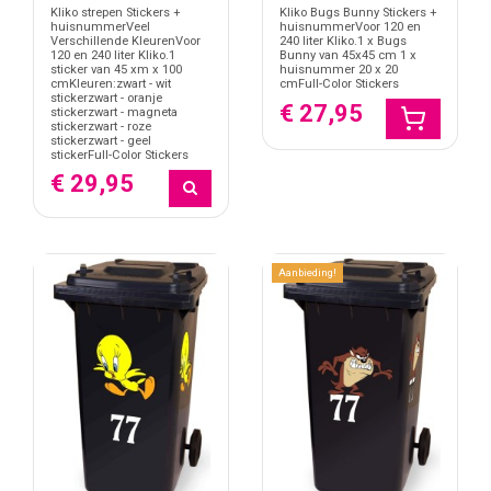
Kliko strepen Stickers +
Kliko Bugs Bunny Stickers +
huisnummerVeel
huisnummerVoor 120 en
Verschillende KleurenVoor
240 liter Kliko.1 x Bugs
120 en 240 liter Kliko.1
Bunny van 45x45 cm 1 x
sticker van 45 xm x 100
huisnummer 20 x 20
cmKleuren:zwart - wit
cmFull-Color Stickers
stickerzwart - oranje
€ 27,95
stickerzwart - magneta
stickerzwart - roze
stickerzwart - geel
stickerFull-Color Stickers
€ 29,95
Aanbieding!