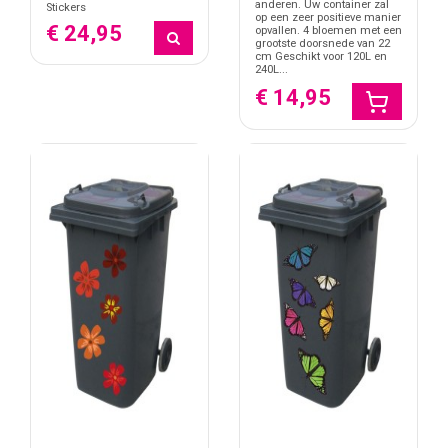
anderen. Uw container zal
Stickers
op een zeer positieve manier
€ 24,95
opvallen. 4 bloemen met een
grootste doorsnede van 22
cm Geschikt voor 120L en
240L...
€ 14,95