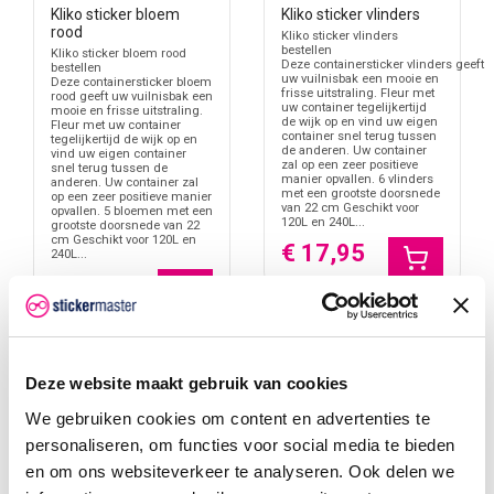
Kliko sticker bloem
Kliko sticker vlinders
rood
Kliko sticker vlinders
bestellen
Kliko sticker bloem rood
Deze containersticker vlinders geeft
bestellen
uw vuilnisbak een mooie en
Deze containersticker bloem
frisse uitstraling. Fleur met
rood geeft uw vuilnisbak een
uw container tegelijkertijd
mooie en frisse uitstraling.
de wijk op en vind uw eigen
Fleur met uw container
container snel terug tussen
tegelijkertijd de wijk op en
de anderen. Uw container
vind uw eigen container
zal op een zeer positieve
snel terug tussen de
manier opvallen. 6 vlinders
anderen. Uw container zal
met een grootste doorsnede
op een zeer positieve manier
van 22 cm Geschikt voor
opvallen. 5 bloemen met een
120L en 240L...
grootste doorsnede van 22
cm Geschikt voor 120L en
€ 17,95
240L...
€ 16,45
Deze website maakt gebruik van cookies
We gebruiken cookies om content en advertenties te
personaliseren, om functies voor social media te bieden
en om ons websiteverkeer te analyseren. Ook delen we