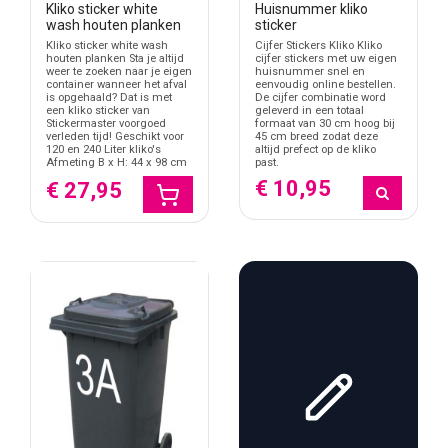
Kliko sticker white
Huisnummer kliko
wash houten planken
sticker
Kliko sticker white wash
Cijfer Stickers Kliko Kliko
houten planken Sta je altijd
cijfer stickers met uw eigen
weer te zoeken naar je eigen
huisnummer snel en
container wanneer het afval
eenvoudig online bestellen.
is opgehaald? Dat is met
De cijfer combinatie word
een kliko sticker van
geleverd in een totaal
Stickermaster voorgoed
formaat van 30 cm hoog bij
verleden tijd! Geschikt voor
45 cm breed zodat deze
120 en 240 Liter kliko's
altijd prefect op de kliko
Afmeting B x H: 44 x 98 cm
past.
€ 10,95
€ 27,95