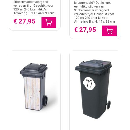
geven de container een andere uitstraling, zonder dat de functie
Stickermaster voorgoed
is opgehaald? Dat is met
verleden tijd! Geschikt voor
een kliko sticker van
van de afvalbak verandert.
120 en 240 Liter kliko's
Stickermaster voorgoed
Afmeting B x H: 44 x 98 cm
verleden tijd! Geschikt voor
Afstemmen op andere stickers rond het huis
120 en 240 Liter kliko's
€ 27,95
Afmeting B x H: 44 x 98 cm
Rond de voordeur kan het logisch zijn om meerdere stickers op
€ 27,95
elkaar af te stemmen. Gebruik klikostickers voor de containers,
brievenbusstickers
voor post en folders, en
colportagestickers
voor bezoekers die aanbellen zonder afspraak. Zo krijgt iedere
plek een duidelijke sticker met een eigen functie.