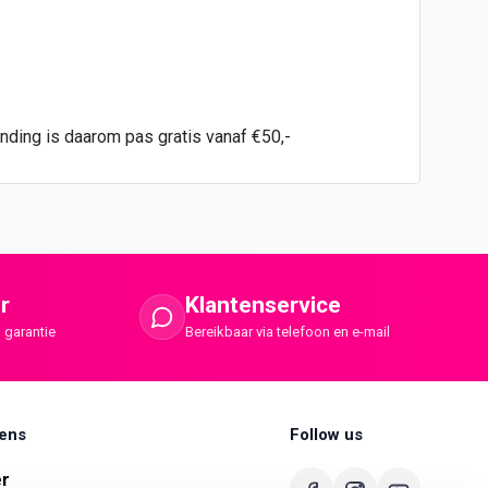
ending is daarom pas gratis vanaf €50,-
r
Klantenservice
 garantie
Bereikbaar via telefoon en e-mail
ens
Follow us
er