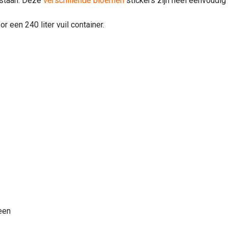
 staan. Deze
verschillende bloemen
stickers
zijn heel eenvoudig
 een 240 liter vuil container.
 een