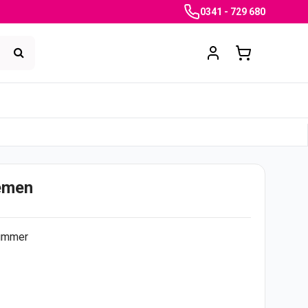
0341 - 729 680
emen
ummer