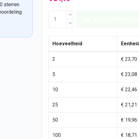
0 sterren
eoordeling
In mijn winkelwage
Hoeveelheid
Eenheid
2
€ 23,70
5
€ 23,08
10
€ 22,46
25
€ 21,21
50
€ 19,96
100
€ 18,71