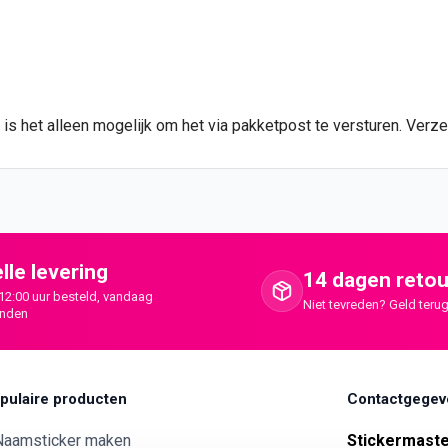
 is het alleen mogelijk om het via pakketpost te versturen. Verz
lle levering
14 dagen retou
12:00 uur besteld, vandaag
Niet tevreden? Geld terug
onden
pulaire producten
Contactgegev
Naamsticker maken
Stickermast