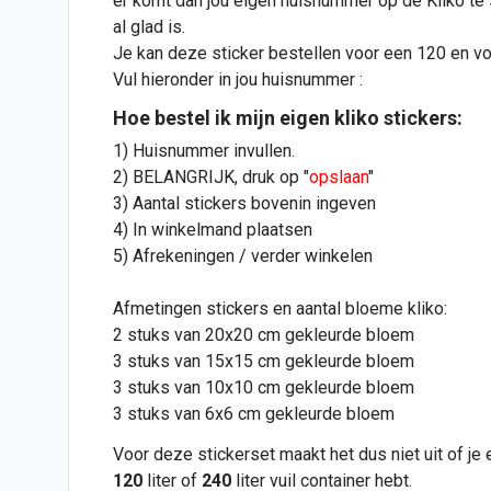
er komt dan jou eigen huisnummer op de Kliko te
al glad is.
Je kan deze sticker bestellen voor een 120 en voor
Vul hieronder in jou huisnummer :
Hoe bestel ik mijn eigen
kliko stickers
:
1) Huisnummer invullen.
2) BELANGRIJK, druk op "
opslaan
"
3) Aantal stickers bovenin ingeven
4) In winkelmand plaatsen
5) Afrekeningen / verder winkelen
Afmetingen stickers en aantal bloeme kliko:
2 stuks van 20x20 cm gekleurde bloem
3 stuks van 15x15 cm gekleurde bloem
3 stuks van 10x10 cm gekleurde bloem
3 stuks van 6x6 cm gekleurde bloem
Voor deze stickerset maakt het dus niet uit of je
120
liter of
240
liter vuil container hebt.