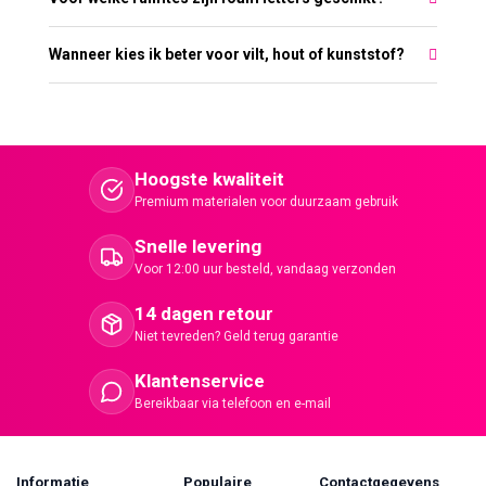
Wanneer kies ik beter voor vilt, hout of kunststof?
Hoogste kwaliteit
Premium materialen voor duurzaam gebruik
Snelle levering
Voor 12:00 uur besteld, vandaag verzonden
14 dagen retour
Niet tevreden? Geld terug garantie
Klantenservice
Bereikbaar via telefoon en e-mail
Informatie
Populaire
Contactgegevens