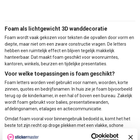
Foam zit qua uitstraling mooi tussen decoratief en praktisch in.
Het materiaal oogt strakker dan piepschuim, is lichter dan veel
massieve plaatmaterialen en geeft meer diepte dan een vlakke
sticker. Daardoor is foam een goede keuze voor teksten die
zichtbaar mogen zijn, maar niet zwaar of permanent hoeven aan
Foam als lichtgewicht 3D wanddecoratie
te voelen.
Foam wordt vaak gekozen voor teksten die opvallen door vorm en
Wil je een natuurlijker materiaalbeeld, vergelijk foam dan met
diepte, maar niet om een zware constructie vragen. De letters
houten letters
. Voor een nog strakkere, hardere afwerking kun je
hebben een ruimtelijk effect en blijven tegelijk makkelijk
kijken bij
kunststof letters
.
hanteerbaar. Dat maakt foam geschikt voor woonruimtes,
kantoren, winkels, beurzen en tijdelijke presentaties.
Foam als lichtgewicht 3D wanddecoratie
Voor welke toepassingen is foam geschikt?
Foam wordt vaak gekozen voor teksten die opvallen door vorm en
diepte, maar niet om een zware constructie vragen. De letters
Foam letters worden veel gebruikt voor namen, woorden, korte
hebben een ruimtelijk effect en blijven tegelijk makkelijk
zinnen, quotes en bedrijfsnamen. In huis zie je foam bijvoorbeeld
hanteerbaar. Dat maakt foam geschikt voor woonruimtes,
terug op de kinderkamer, in een hal of boven een bureau. Zakelijk
kantoren, winkels, beurzen en tijdelijke presentaties.
wordt foam gebruikt voor balies, presentatiewanden,
afdelingsnamen, etalages en actiecommunicatie.
Voor welke toepassingen is foam geschikt?
Omdat foam vooral voor binnengebruik bedoeld is, komt het het
Foam letters worden veel gebruikt voor namen, woorden, korte
beste tot zijn recht op droge plekken met een vlakke, schone
zinnen, quotes en bedrijfsnamen. In huis zie je foam bijvoorbeeld
ondergrond. Voor langdurige buitenmontage of locaties met veel
terug op de kinderkamer, in een hal of boven een bureau. Zakelijk
wind, regen of stootbelasting is een ander materiaal meestal
wordt foam gebruikt voor balies, presentatiewanden,