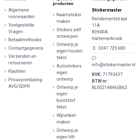
producten
Algemene
Stickermaster
Naamsticker
voorwaarden
Rendementstraat
maken
Veelgestelde
11A
Stickers zelf
Vragen
8094RA
ontwerpen
Hattemerbroek
Betaalmethodes
Ontwerp je
Contactgegevens
0341 729 680
eigen houten
Verzenden en
tekst
retourneren
info@stickermaster.nl
Autostickers
Klachten
eigen
KVK:
71793437
ontwerp
Privacyverklaring
BTW nr:
AVG/GDPR
Ontwerp je
NL002148465B62
eigen
kunststof
tekst
Wijnetiket
maken
Ontwerp je
eigen Vilt