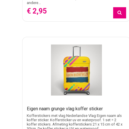
Formaat kiezen voor zichtbaarheid op afs
andere...
€ 2,95
De productinformatie bij meerdere kofferstickers verme
kinderkoffer. Een groter formaat valt sterker op bij ru
Eigen ontwerp voor logo, naam of reisillus
Met een eigen ontwerp kunt u de koffersticker afstemmen
aansluiten op de koffer of het gebruik. Wie buiten de ko
Verwante categorieën binnen Stickermast
Voor decoratieve stickers in huis valt kofferdecoratie bu
thema blijft deze kofferstickerpagina de meest gericht
Eigen naam grunge vlag koffer sticker
Kofferstickers met vlag Nederlandse Vlag Eigen naam als
koffer sticker. Koffersticker uv en waterproof. 1 set = 2
koffer stickers. Afmeting kofferstickers 21 x 15 cm of 42 x
30cm. De koffer sticker is UV en waterproof.