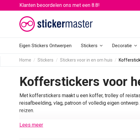
Klanten beoordelen ons met een 8.8!
Eigen Stickers Ontwerpen
Stickers
Decoratie
Home
Stickers
Stickers voor in en om huis
Kofferstic
Kofferstickers voor 
Met kofferstickers maakt u een koffer, trolley of reist
reisafbeelding, vlag, patroon of volledig eigen ontwerp
reizen.
Kies een koffersticker met naam, afbeeld
Lees meer
Wie vooral herkenning wil, kiest een ontwerp met naam o
onderwater, strand, Venetië en wereldkaart. Wilt u een 