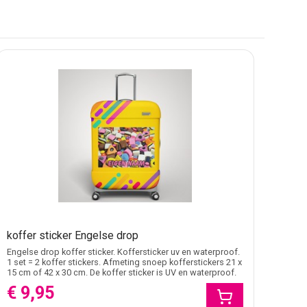
 markeren, bijvoorbeeld op de voorzijde en zijkant.
pslag of bagageruimte.
r bedrijven kan een sticker met logo of bedrijfsnaam
cker met eigen bestand voor een ander oppervlak, dan
naamsticker maken
vaak logischer. Zo blijft de keuze
pen buiten de reiscontext.
koffer sticker Engelse drop
Engelse drop koffer sticker. Koffersticker uv en waterproof.
1 set = 2 koffer stickers. Afmeting snoep kofferstickers 21 x
eltjes en handgrepen de sticker niet onderbreken. Bij
15 cm of 42 x 30 cm. De koffer sticker is UV en waterproof.
p juist beter leesbaar zijn.
€ 9,95