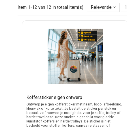
zelf uploadt.
Item 1-12 van 12 in totaal item(s)
Relevantie
Set van 2 voor meerdere zichtzijden van d
Veel kofferstickers in deze categorie worden als set v
Dat is handig wanneer bagage gedraaid op de band ligt o
Voor koffers, reistassen en zakelijke bag
Kofferstickers worden vaak gebruikt voor vakantiekoff
helpen om materiaal en koffers van medewerkers snelle
past
stickers maken met eigen ontwerp
beter.
Reisontwerpen zonder overlap met andere
Deze categorie blijft gericht op stickers voor koffers
duidelijk: kofferstickers voor bagageherkenning, naams
Koffersticker eigen ontwerp
Waar let u op bij een sticker op een koffer
Ontwerp je eigen koffersticker met naam, logo, afbeelding,
kleurvlak of korte tekst. Je bestelt de sticker per stuk en
Een koffersticker werkt het duidelijkst op een vlak en 
bepaalt zelf hoeveel je nodig hebt voor je koffer, trolley of
harde travelcase. Deze sticker is geschikt voor gladde
een donkere koffer valt een lichte tekst of contrastrijke
kunststof koffers en harde trolleys. De sticker is niet
bedoeld voor stoffen koffers, canvas reistassen of