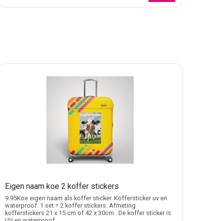
t is geschikt voor een subtiele markering of
modellen staan.
ooral relevant wanneer standaard reisontwerpen niet
ickers maken
.
 thuis
. Voor reisbagage met een land, route of kaart als
Eigen naam koe 2 koffer stickers
9.95Koe eigen naam als koffer sticker. Koffersticker uv en
waterproof. 1 set = 2 koffer stickers. Afmeting
kofferstickers 21 x 15 cm of 42 x 30cm . De koffer sticker is
UV en waterproof.