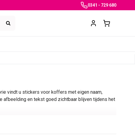
0341 - 729 680
rie vindt u stickers voor koffers met eigen naam,
e afbeelding en tekst goed zichtbaar blijven tijdens het
tickers met Australië, Engelse drop, koe, krijtbord,
twerp
aan op een naam, logo, foto of illustratie die u