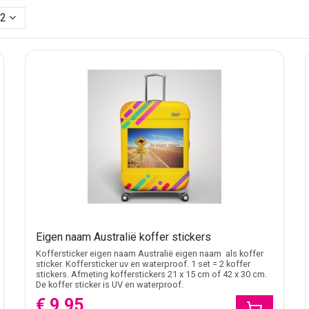
12
e koffer
an 2 aangeboden. Daarmee kunt u dezelfde koffer aan twee kanten
f wanneer koffers dicht tegen elkaar staan in trein, bus, hotelo
age
ers, kinderkoffers, sporttassen en herkenbare groepsbagage. Voo
r te herkennen. Gaat het niet om bagage, maar om een losse sti
 stickercategorieën
 en reisbagage. Voor alleen een tekstnaam zonder reisontwerp is
tickers voor losse tekst en algemene stickers voor eigen ontwer
Eigen naam Australië koffer stickers
?
Koffersticker eigen naam Australië eigen naam als koffer
sticker. Koffersticker uv en waterproof. 1 set = 2 koffer
schoon deel van de koffer. Kies een plek waar randen, ribbels, wi
stickers. Afmeting kofferstickers 21 x 15 cm of 42 x 30 cm.
De koffer sticker is UV en waterproof.
 afbeelding sneller op. Bij een lichte koffer kan een donker ontwer
€ 9,95