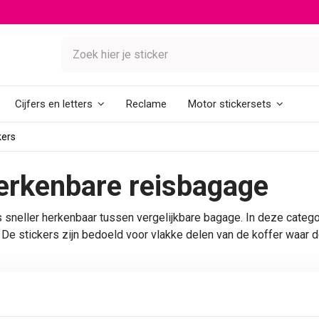
Reclame
Cijfers en letters
Motor stickersets
kers
herkenbare reisbagage
as sneller herkenbaar tussen vergelijkbare bagage. In deze catego
. De stickers zijn bedoeld voor vlakke delen van de koffer waar d
ing of eigen ontwerp
f duidelijke afbeelding. In de categorie staan onder meer koffers
eigen bestand gebruiken, dan sluit de
koffersticker met eigen on