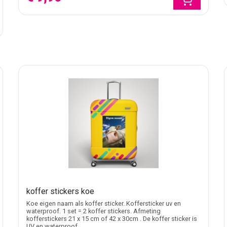
tand
ldt formaten zoals 21 x 15 cm en 42 x 30 cm. Een kleiner formaa
imbagage, groepsreizen en koffers die vaak tussen vergelijkbare 
tratie
 op een naam, bedrijfslogo, foto, illustratie of tekst. Dat is v
ffercategorie een sticker op maat zoekt, kan verder kijken bij
st
er
iten de juiste route. Kijk dan bij
deurstickers
of bij
stickers voor
e categorie.
koffer stickers koe
Koe eigen naam als koffer sticker. Koffersticker uv en
waterproof. 1 set = 2 koffer stickers. Afmeting
kofferstickers 21 x 15 cm of 42 x 30cm . De koffer sticker is
UV en waterproof.