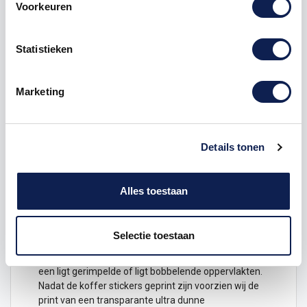
Voorkeuren
Omschrijving
Statistieken
Product details
Marketing
Veelgestelde vragen
Details tonen
Krijtbord met jouw eigen
naam
voorop de koffer als
koffersticker. Met deze
sticker
op je koffer ben je al
bijna op je eindbestemming!
Alles toestaan
De kofferstickers worden geprint op een sterk
hechtende folie, hierdoor plakt de koffer sticker
Selectie toestaan
perfect op elk soort materiaal, ook kunnen de koffer
stickers
geplakt worden op
een ligt gerimpelde of ligt bobbelende oppervlakten.
Nadat de koffer stickers geprint zijn voorzien wij de
print van een transparante ultra dunne