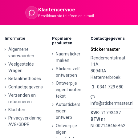
Klantenservice
Bereikbaar via telefoon en e-mail
Informatie
Populaire
Contactgegevens
producten
Algemene
Stickermaster
Naamsticker
voorwaarden
Rendementstraat
maken
Veelgestelde
11A
Stickers zelf
Vragen
8094RA
ontwerpen
Hattemerbroek
Betaalmethodes
Ontwerp je
Contactgegevens
0341 729 680
eigen houten
Verzenden en
tekst
retourneren
info@stickermaster.nl
Autostickers
Klachten
eigen
KVK:
71793437
ontwerp
Privacyverklaring
BTW nr:
AVG/GDPR
Ontwerp je
NL002148465B62
eigen