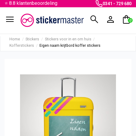
⭐ 8.8 klantenbeoordeling
0341 - 729 680
menu
search
person
shopping_bag
0
Home
Stickers
Stickers voor in en om huis
Kofferstickers
Eigen naam krijtbord koffer stickers