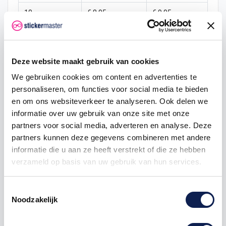
10
€ 8,95
€ 9,95
25
€ 8,46
€ 37,31
50
€ 7,96
€ 99,50
Deze website maakt gebruik van cookies
100
€ 7,46
€ 248,75
We gebruiken cookies om content en advertenties te
personaliseren, om functies voor social media te bieden
250
€ 6,96
€ 746,25
en om ons websiteverkeer te analyseren. Ook delen we
informatie over uw gebruik van onze site met onze
500
€ 5,97
€ 1.990,00
partners voor social media, adverteren en analyse. Deze
partners kunnen deze gegevens combineren met andere
1000
€ 4,97
€ 4.975,00
informatie die u aan ze heeft verstrekt of die ze hebben
verzameld op basis van uw gebruik van hun services.
stickers
sticker
krijt
kofferstickers
koffer
koffersticker
Toestemmingsselectie
koffer sticker
krijtbord
krijtjes
Noodzakelijk