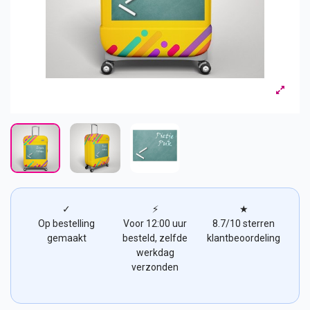
✓
⚡
★
Op bestelling
Voor 12:00 uur
8.7/10 sterren
gemaakt
besteld, zelfde
klantbeoordeling
werkdag
verzonden