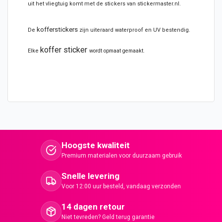
uit het vliegtuig komt met de stickers van stickermaster.nl.
kofferstickers
De
zijn uiteraard waterproof en UV bestendig.
koffer sticker
Elke
wordt opmaat gemaakt.
Hoogste kwaliteit
Premium materialen voor duurzaam gebruik
Snelle levering
Voor 12:00 uur besteld, vandaag verzonden
14 dagen retour
Niet tevreden? Geld terug garantie