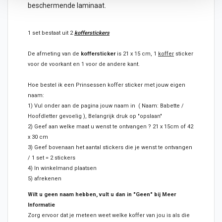
beschermende laminaat.
1 set bestaat uit 2
kofferstickers
De afmeting van de
koffersticker
is 21 x 15 cm, 1
koffer
sticker
voor de voorkant en 1 voor de andere kant.
Hoe bestel ik een Prinsessen koffer sticker met jouw eigen
naam:
1) Vul onder aan de pagina jouw naam in ( Naam: Babette /
Hoofdletter gevoelig ), Belangrijk druk op "opslaan"
2) Geef aan welke maat u wenst te ontvangen ? 21 x 15cm of 42
x 30 cm
3) Geef bovenaan het aantal stickers die je wenst te ontvangen
/ 1 set = 2 stickers
4) In winkelmand plaatsen
5) afrekenen
Wilt u geen naam hebben, vult u dan in "Geen" bij Meer
Informatie
Zorg ervoor dat je meteen weet welke koffer van jou is als die