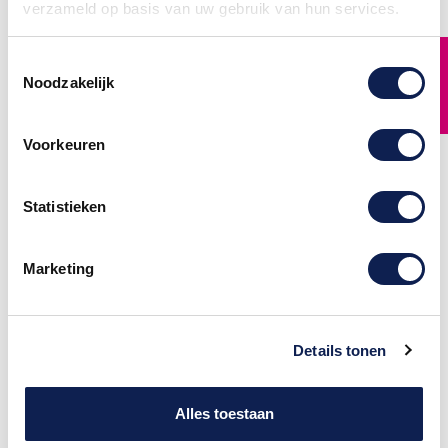
verzameld op basis van uw gebruik van hun services.
FILTER
Toestemmingsselectie
Noodzakelijk
Voorkeuren
Statistieken
Marketing
Piepschuim Cijfer 4
Piepschuim Cijfer 5
Back To Black
Back To Black
Piepschuim Cijfer 4 Back To
Piepschuim Cijfer 5 Back To
Black, gemaakt van
Black, gemaakt van
piepschuim met
piepschuim met
Details tonen
de kenmerkende witte
de kenmerkende witte
piepschuim structuur.
piepschuim structuur.
Piepschuim Cijfer 4 Back To
Piepschuim Cijfer 5 Back To
Black is gemaakt met een
Black is gemaakt met een
speciale laser.
speciale laser.
Alles toestaan
€ 0,50
€ 0,50