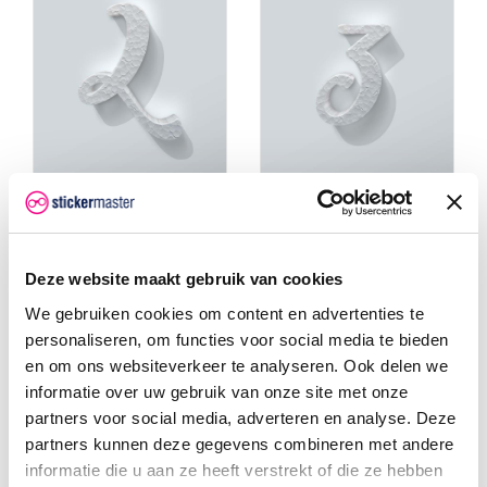
Piepschuim Cijfer 2
Piepschuim Cijfer 3
Back To Black
Back To Black
Piepschuim Cijfer 2 Back To
Piepschuim Cijfer 3 Back To
Deze website maakt gebruik van cookies
Black, gemaakt van
Black, gemaakt van
piepschuim met
piepschuim met
We gebruiken cookies om content en advertenties te
de kenmerkende witte
de kenmerkende witte
piepschuim structuur.
piepschuim structuur.
personaliseren, om functies voor social media te bieden
Piepschuim Cijfer 2 Back To
Piepschuim Cijfer 3 Back To
Black is gemaakt met een
Black is gemaakt met een
en om ons websiteverkeer te analyseren. Ook delen we
speciale laser.
speciale laser.
informatie over uw gebruik van onze site met onze
€ 0,50
€ 0,50
partners voor social media, adverteren en analyse. Deze
partners kunnen deze gegevens combineren met andere
informatie die u aan ze heeft verstrekt of die ze hebben