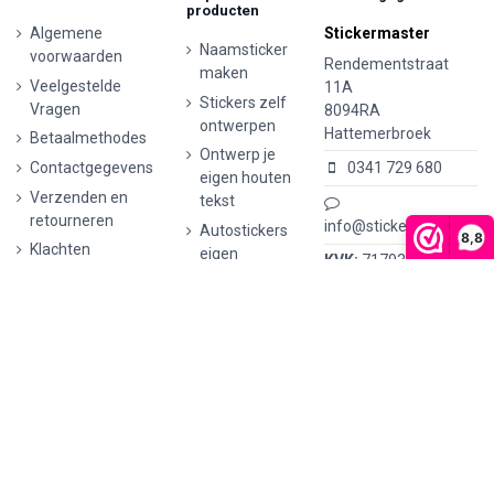
producten
Algemene
Stickermaster
Naamsticker
voorwaarden
Rendementstraat
maken
Veelgestelde
11A
Stickers zelf
Vragen
8094RA
ontwerpen
Hattemerbroek
Betaalmethodes
Ontwerp je
Contactgegevens
0341 729 680
eigen houten
Verzenden en
tekst
retourneren
info@stickermaster.nl
Autostickers
8,8
Klachten
eigen
KVK:
71793437
ontwerp
Privacyverklaring
BTW nr:
AVG/GDPR
Ontwerp je
NL002148465B62
eigen
kunststof
tekst
Wijnetiket
maken
Ontwerp je
eigen Vilt