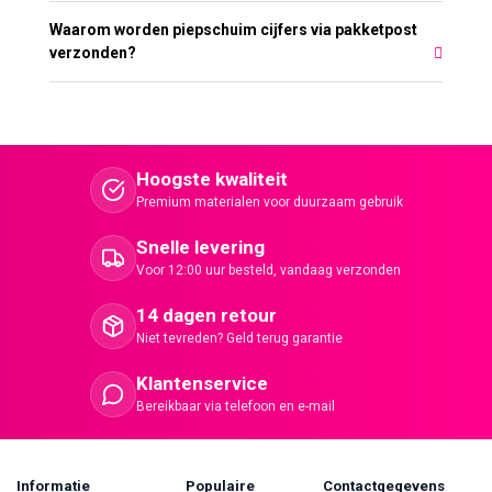
Waarom worden piepschuim cijfers via pakketpost
verzonden?
Hoogste kwaliteit
Premium materialen voor duurzaam gebruik
Snelle levering
Voor 12:00 uur besteld, vandaag verzonden
14 dagen retour
Niet tevreden? Geld terug garantie
Klantenservice
Bereikbaar via telefoon en e-mail
Informatie
Populaire
Contactgegevens