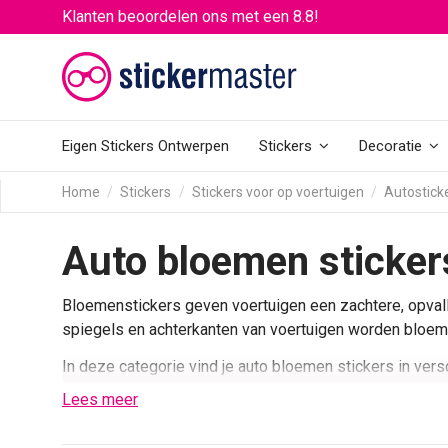
Klanten beoordelen ons met een 8.8!
Eigen Stickers Ontwerpen
Stickers
Decoratie
Home
Stickers
Stickers voor op voertuigen
Autostick
Auto bloemen sticker
Bloemenstickers geven voertuigen een zachtere, opvallen
spiegels en achterkanten van voertuigen worden bloemen
In deze categorie vind je auto bloemen stickers in vers
hobbyvoertuigen.
Lees meer
Bloemen stickers voor auto’s en campers