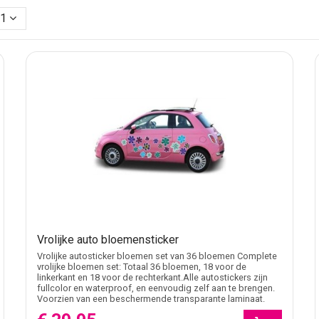
de voertuigen zoals personenauto’s, campers, caravans en show
11
onen vormen over meerdere delen van het voertuig.
tiele decoratie als opvallende voertuigstyling.
n ook de
autostickers eigen ontwerp
of de algemene categorie
a
onen
iegels of ramen, terwijl andere ontwerpen juist bestaan uit grote
Vrolijke auto bloemensticker
rs voor veel contrast, terwijl witte of zachte kleuren juist popul
Vrolijke autosticker bloemen set van 36 bloemen Complete
vrolijke bloemen set: Totaal 36 bloemen, 18 voor de
linkerkant en 18 voor de rechterkant.Alle autostickers zijn
fullcolor en waterproof, en eenvoudig zelf aan te brengen.
Voorzien van een beschermende transparante laminaat.
en persoonlijkere uitstraling te geven zonder permanente aanpa