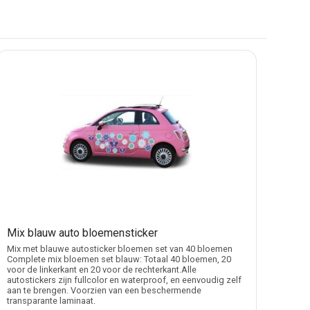
auto’s. Sommige ontwerpen bestaan uit kleine losse
utostickers
.
 florale patronen over portieren of achterzijdes.
Mix blauw auto bloemensticker
air zijn op donkere auto’s.
Mix met blauwe autosticker bloemen set van 40 bloemen
Complete mix bloemen set blauw: Totaal 40 bloemen, 20
voor de linkerkant en 20 voor de rechterkant.Alle
autostickers zijn fullcolor en waterproof, en eenvoudig zelf
aan te brengen. Voorzien van een beschermende
ssingen aan de lak.
transparante laminaat.