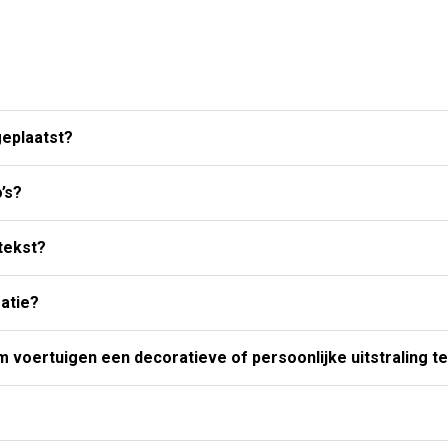
emen
eplaatst?
’s?
tekst?
atie?
 voertuigen een decoratieve of persoonlijke uitstraling t