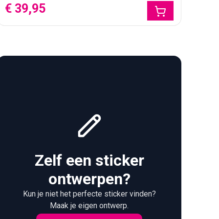
straling mogen krijgen.
€ 39,95
 en spiegels.
uil sneller op rondom randen en details.
 worden.
g krijgen. Vooral campers, compacte stadsauto’s en
Zelf een sticker
ontwerpen?
Kun je niet het perfecte sticker vinden?
Maak je eigen ontwerp.