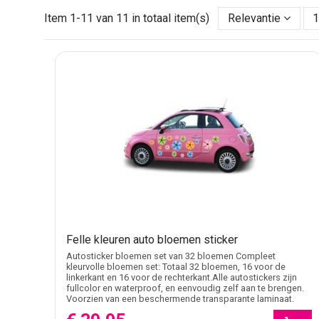
Auto bloemen stickers worden gebruikt op uiteenlopen
Item 1-11 van 11 in totaal item(s)
Relevantie
bloemen, terwijl andere stickers grotere sierlijke patr
Daardoor zijn bloemen stickers geschikt voor zowel sub
Bloemen stickers voor auto’s
Florale voertuigstickers
Camper bloemen stickers
Bloem designs voor zijruiten
Decoratieve auto stickers met bloemen
Wil je liever zelf een ontwerp samenstellen? Bekijk da
Van subtiele bloemen tot opvallende patr
Sommige voertuigen krijgen kleine bloemdetails langs sp
Felle kleuren auto bloemen sticker
Vooral op lichte voertuigen zorgen donkere bloemensticke
Autosticker bloemen set van 32 bloemen Compleet
kleurvolle bloemen set: Totaal 32 bloemen, 16 voor de
Populair voor persoonlijke voertuigstyling
linkerkant en 16 voor de rechterkant.Alle autostickers zijn
fullcolor en waterproof, en eenvoudig zelf aan te brengen.
Voorzien van een beschermende transparante laminaat.
Bloemen stickers worden vaak gebruikt om voertuigen e