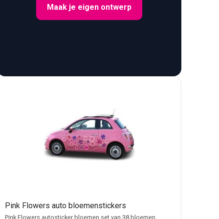
Maak je eigen ontwerp
 zijpanelen bieden ruimte voor opvallende florale
Pink Flowers auto bloemenstickers
Pink Flowers autosticker bloemen set van 38 bloemen