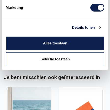
kwaliteit komt mede door de lamineerlaag die wij op
Marketing
alle
auto stickers
aanbrengen. Deze lamineerlaag is
een transparante folie die over de sticker heen word
aangbracht. Dit beschermt de sticker tegen
beschadigingen en de elementen. Hierdoor hebben al
Details tonen
onze
autostickers
een zeer lange levensduur en
blijven de kleuren lang mooi.
Alles toestaan
Voor vragen zijn wij altijd per email beschikbaar op:
info@stickermaster.nl
Selectie toestaan
Je bent misschien ook geïnteresseerd in