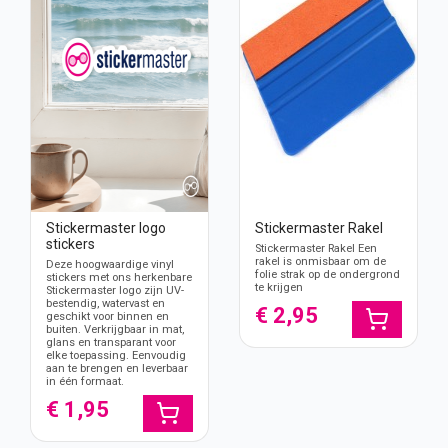
Stickermaster logo
Stickermaster Rakel
stickers
Stickermaster Rakel Een
rakel is onmisbaar om de
Deze hoogwaardige vinyl
folie strak op de ondergrond
stickers met ons herkenbare
te krijgen
Stickermaster logo zijn UV-
bestendig, watervast en
€ 2,95
geschikt voor binnen en
buiten. Verkrijgbaar in mat,
glans en transparant voor
elke toepassing. Eenvoudig
aan te brengen en leverbaar
in één formaat.
€ 1,95