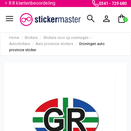
⭐ 8.8 klantenbeoordeling
0341 - 729 680
menu
search
person
shopping_bag
0
Home
Stickers
Stickers voor op voertuigen
Autostickers
Auto provincie stickers
Groningen auto
provincie sticker