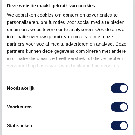
Deze website maakt gebruik van cookies
We gebruiken cookies om content en advertenties te
personaliseren, om functies voor social media te bieden
Omschrijving
en om ons websiteverkeer te analyseren. Ook delen we
informatie over uw gebruik van onze site met onze
partners voor social media, adverteren en analyse. Deze
Product details
partners kunnen deze gegevens combineren met andere
informatie die u aan ze heeft verstrekt of die ze hebben
Veelgestelde vragen
verzameld op basis van uw gebruik van hun services.
Toestemmingsselectie
Auto
provincie
sticker
Groningen
Noodzakelijk
Afmeting B x H
8,5 x 12,5 cm
Duurzame auto
stickers
van hoge kwaliteit
Voorkeuren
Elke
autosticker
word in full colour geprint en van
een hoogwaardig vinyl gesneden. Uiteraard zijn
Statistieken
alle
autostickers
UV en waterproof en kan u met uw
auto nog gewoon door de wasstraat. Deze hoge