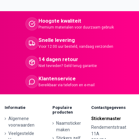
Hoogste kwaliteit
Premium materialen voor duurzaam gebruik
Snelle levering
Voor 12:00 uur besteld, vandaag verzonden
14 dagen retour
Niet tevreden? Geld terug garantie
Klantenservice
Bereikbaar via telefoon en e-mail
Informatie
Populaire
Contactgegevens
producten
Algemene
Stickermaster
Naamsticker
voorwaarden
Rendementstraat
maken
Veelgestelde
11A
Stickers zelf