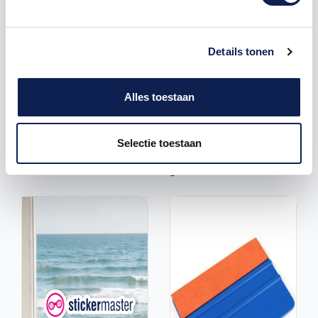
aangbracht. Dit beschermt de sticker tegen
beschadigingen en de elementen. Hierdoor hebben al
onze
autostickers
een zeer lange levensduur en
blijven de kleuren lang mooi.
Details tonen
Voor vragen zijn wij altijd per email beschikbaar op:
info@stickermaster.nl
Alles toestaan
Selectie toestaan
Je bent misschien ook geïnteresseerd in