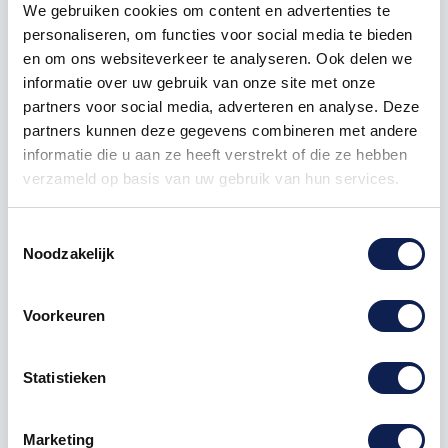
We gebruiken cookies om content en advertenties te
personaliseren, om functies voor social media te bieden
en om ons websiteverkeer te analyseren. Ook delen we
Omschrijving
informatie over uw gebruik van onze site met onze
partners voor social media, adverteren en analyse. Deze
partners kunnen deze gegevens combineren met andere
Product details
informatie die u aan ze heeft verstrekt of die ze hebben
verzameld op basis van uw gebruik van hun services.
Auto
provincie
sticker
Limburg
Afmeting B x H
Toestemmingsselectie
8,5 x 12,5 cm
Noodzakelijk
Duurzame auto
stickers
van hoge kwaliteit
Elke
autosticker
word in full colour geprint en van
Voorkeuren
een hoogwaardig vinyl gesneden. Uiteraard zijn
alle
autostickers
UV en waterproof en kan u met uw
auto nog gewoon door de wasstraat. Deze hoge
Statistieken
kwaliteit komt mede door de lamineerlaag die wij op
alle
auto stickers
aanbrengen. Deze lamineerlaag is
een transparante folie die over de sticker heen word
Marketing