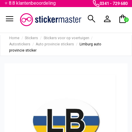
⭐ 8.8 klantenbeoordeling
0341 - 729 680
menu
search
person
shopping_bag
0
Home
Stickers
Stickers voor op voertuigen
Autostickers
Auto provincie stickers
Limburg auto
provincie sticker