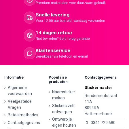
Premium materialen voor duurzaam gebruik
Snelle levering
Voor 12:00 uur besteld, vandaag verzonden
14 dagen retour
Niet tevreden? Geld terug garantie
Klantenservice
Bereikbaar via telefoon en e-mail
Informatie
Populaire
Contactgegevens
producten
Algemene
Stickermaster
Naamsticker
voorwaarden
Rendementstraat
maken
Veelgestelde
11A
Stickers zelf
Vragen
8094RA
ontwerpen
Hattemerbroek
Betaalmethodes
Ontwerp je
Contactgegevens
0341 729 680
eigen houten