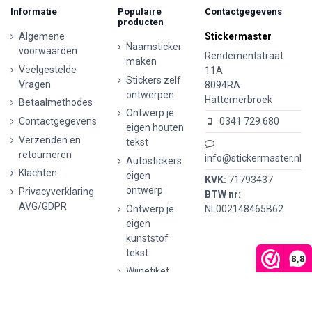
Informatie
Populaire
Contactgegevens
producten
Algemene
Stickermaster
Naamsticker
voorwaarden
Rendementstraat
maken
Veelgestelde
11A
Stickers zelf
Vragen
8094RA
ontwerpen
Hattemerbroek
Betaalmethodes
Ontwerp je
Contactgegevens
0341 729 680
eigen houten
Verzenden en
tekst
retourneren
info@stickermaster.nl
Autostickers
Klachten
eigen
KVK:
71793437
ontwerp
Privacyverklaring
BTW nr:
AVG/GDPR
Ontwerp je
NL002148465B62
eigen
kunststof
tekst
8,8
Wijnetiket
maken
Ontwerp je