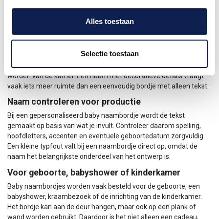
Alles toestaan
Welk baby naambordje past bij de kamer?
Begin bij de plek waar het bordje komt te hangen. Voor een deur
Selectie toestaan
mag het bordje compact en duidelijk zijn. Voor een wand boven de
commode of naast het bedje mag de vorm meer onderdeel
worden van de kamer. Een naam met decoratieve details vraagt
vaak iets meer ruimte dan een eenvoudig bordje met alleen tekst.
Naam controleren voor productie
Bij een gepersonaliseerd baby naambordje wordt de tekst
gemaakt op basis van wat je invult. Controleer daarom spelling,
hoofdletters, accenten en eventuele geboortedatum zorgvuldig.
Een kleine typfout valt bij een naambordje direct op, omdat de
naam het belangrijkste onderdeel van het ontwerp is.
Voor geboorte, babyshower of kinderkamer
Baby naambordjes worden vaak besteld voor de geboorte, een
babyshower, kraambezoek of de inrichting van de kinderkamer.
Het bordje kan aan de deur hangen, maar ook op een plank of
wand worden gebruikt. Daardoor is het niet alleen een cadeau,