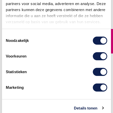
partners voor social media, adverteren en analyse. Deze
geweldige cadeau-ideeën
geweldige cadeau-ideeën
voor geboorte of new-born...
voor huwelijken,...
partners kunnen deze gegevens combineren met andere
€ 14,95
€ 14,95
informatie die u aan ze heeft verstrekt of die ze hebben
verzameld op basis van uw gebruik van hun services.
FILTER
Toestemmingsselectie
Noodzakelijk
Zelf een
Voorkeuren
sticker
ontwerpen?
Kun je niet het
Statistieken
perfecte sticker
vinden? Maak je eigen
ontwerp.
Marketing
Maak je eigen
ontwerp
Details tonen