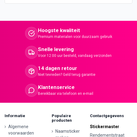
Hoogste kwaliteit
Premium materialen voor duurzaam gebruik
Snelle levering
Voor 12:00 uur besteld, vandaag verzonden
14 dagen retour
Niet tevreden? Geld terug garantie
Klantenservice
Bereikbaar via telefoon en e-mail
Informatie
Populaire
Contactgegevens
producten
Algemene
Stickermaster
Naamsticker
voorwaarden
Rendementstraat