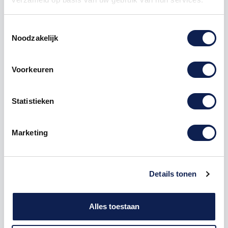
1000
€ 11,97
€ 11.975,00
Toestemmingsselectie
Noodzakelijk
schoolbord
krijt
krijtbord
krijt sticker
krijtbord sticker
schoolbord sticker
Voorkeuren
Statistieken
Omschrijving
Marketing
Product details
Details tonen
Krijtbord
stickers
Verkrijgbaar in de volgende afmetingen (bxh):
Alles toestaan
37 x 47cm
45 x 57cm