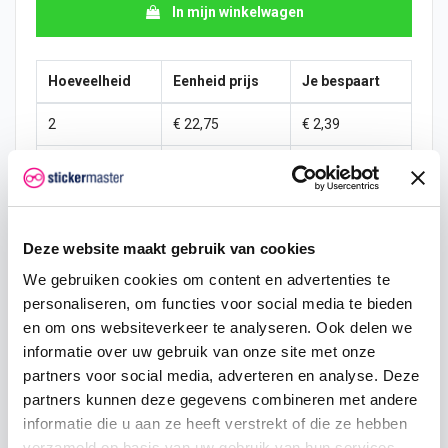
In mijn winkelwagen
Hoeveelheid
Eenheid prijs
Je bespaart
2
€ 22,75
€ 2,39
5
€ 22,15
€ 8,98
10
€ 21,55
€ 23,95
Deze website maakt gebruik van cookies
25
€ 20,36
€ 89,81
We gebruiken cookies om content en advertenties te
50
€ 19,16
€ 239,50
personaliseren, om functies voor social media te bieden
en om ons websiteverkeer te analyseren. Ook delen we
100
€ 17,96
€ 598,75
informatie over uw gebruik van onze site met onze
partners voor social media, adverteren en analyse. Deze
250
€ 16,76
€ 1.796,25
partners kunnen deze gegevens combineren met andere
500
€ 14,37
€ 4.790,00
informatie die u aan ze heeft verstrekt of die ze hebben
verzameld op basis van uw gebruik van hun services.