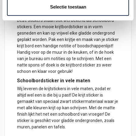
59 x 75cm
Selectie toestaan
75 x 95cm
Deze stickers staan ook wel bekend als schoolbord
stickers. Een mooie krijtbordsticker is in vorm
gesneden en kan op vrijwel elke gladde ondergrond
geplakt worden. Pak een krijtje en maak van je
sticker
krijt bord een handige notitie of boodschappenlijst!
Handig voor op de muur in de keuken, of in de hoek
van je bureau om notities op te schrijven. Met een
natte spons of doek is de krijtbord sticker zo weer
schoon en klaar voor gebruik!
Schoolbordsticker in vele maten
Wij leveren de krijtstickers in vele maten, zodat er
altijd wel een is die bij u past! De krijt sticker is
gemaakt van speciaal zwart stickermateriaal waar je
met alle kleuren krijt op kan schrijven. Met de matte
finish lijkt het net een schoolbord van vroeger! De
sticker is geschikt voor gladde ondergronden, zoals
muren, panelen en tafels.