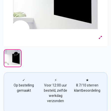
✓
⚡
★
Op bestelling
Voor 12:00 uur
8.7/10 sterren
gemaakt
besteld, zelfde
klantbeoordeling
werkdag
verzonden