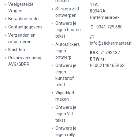
maken
Veelgestelde
11A
Stickers zelf
Vragen
8094RA
ontwerpen
Hattemerbroek
Betaalmethodes
Ontwerp je
Contactgegevens
0341 729 680
eigen houten
Verzenden en
tekst
retourneren
info@stickermaster.nl
Autostickers
Klachten
eigen
KVK:
71793437
ontwerp
Privacyverklaring
BTW nr:
AVG/GDPR
Ontwerp je
NL002148465B62
eigen
kunststof
tekst
Wijnetiket
maken
Ontwerp je
eigen Vilt
tekst
Ontwerp je
eigen rally