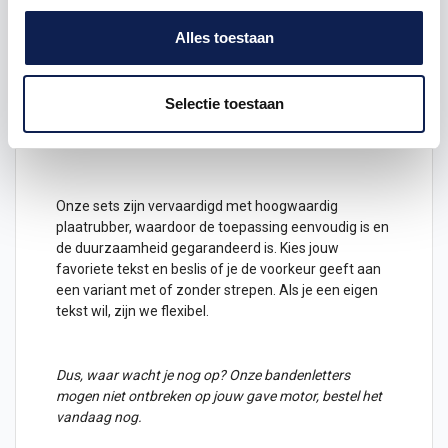
Ontketen de ware persoonlijkheid van je motor met
onze op maat gemaakte bandenletters! Elk ontwerp
Alles toestaan
is zorgvuldig vervaardigd met een perfecte pasvorm
voor diverse motoren. Deze kits omvatten een scala
aan unieke
ontwerpen
die perfect op jouw banden
Selectie toestaan
passen, waardoor je motor een frisse, opvallende
uitstraling krijgt.
Onze sets zijn vervaardigd met hoogwaardig
plaatrubber, waardoor de toepassing eenvoudig is en
de duurzaamheid gegarandeerd is. Kies jouw
favoriete
tekst
en beslis of je de voorkeur geeft aan
een variant met of zonder strepen. Als je een eigen
tekst wil, zijn we flexibel.
Dus, waar wacht je nog op? Onze bandenletters
mogen niet ontbreken op jouw gave motor, bestel het
vandaag nog.