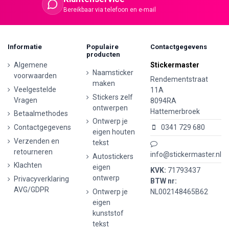
Bereikbaar via telefoon en e-mail
Informatie
Populaire
Contactgegevens
producten
Algemene
Stickermaster
Naamsticker
voorwaarden
Rendementstraat
maken
Veelgestelde
11A
Stickers zelf
Vragen
8094RA
ontwerpen
Hattemerbroek
Betaalmethodes
Ontwerp je
Contactgegevens
0341 729 680
eigen houten
Verzenden en
tekst
retourneren
info@stickermaster.nl
Autostickers
Klachten
eigen
KVK:
71793437
ontwerp
Privacyverklaring
BTW nr:
AVG/GDPR
Ontwerp je
NL002148465B62
eigen
kunststof
tekst