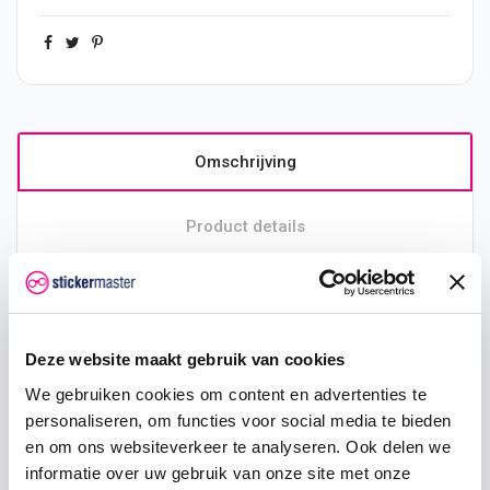
Omschrijving
Product details
Productinformatie
Bandenletters BMW Racing
Deze website maakt gebruik van cookies
Met bandenletters geef jij een unieke uitstraling aan
We gebruiken cookies om content en advertenties te
jouw motorfiets. De bandenletters zijn mooi van kleur
en makkelijk aan te brengen doordat wij dit al
personaliseren, om functies voor social media te bieden
voorgesneden aanleveren. De bandenletters worden
en om ons websiteverkeer te analyseren. Ook delen we
gelaserd uit rubber en schoon gemaakt voor de
informatie over uw gebruik van onze site met onze
optimale hechting. Om de bandenletters te monteren