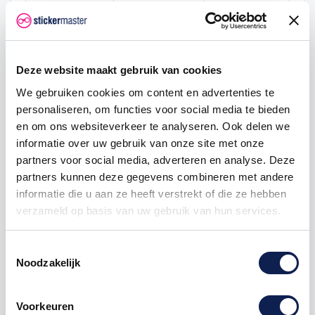
1000
€ 7,47
€ 7.474,46
Deze website maakt gebruik van cookies
cross fiets bmx redline-sticker
We gebruiken cookies om content en advertenties te
personaliseren, om functies voor social media te bieden
en om ons websiteverkeer te analyseren. Ook delen we
informatie over uw gebruik van onze site met onze
Omschrijving
partners voor social media, adverteren en analyse. Deze
partners kunnen deze gegevens combineren met andere
Product details
informatie die u aan ze heeft verstrekt of die ze hebben
verzameld op basis van uw gebruik van hun services.
Deze BMX Redline
stickers
zijn zeer eenvoudig aan
Toestemmingsselectie
te brengen op de BMX Cross
Fiets
.
BMX Stickers
Noodzakelijk
speciaal voor een Cross Fiets Maak jouw
BMX Fiets
nog mooier met dezeg BMX Redline Zwart
sticker
set. Deze g BMX Redline Sticker Set Zwart wordt
Voorkeuren
vaak op