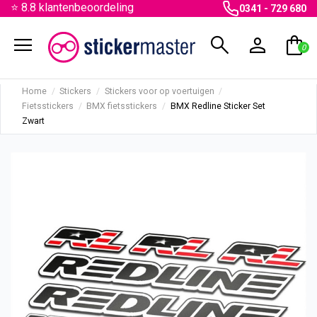
⭐ 8.8 klantenbeoordeling
0341 - 729 680
menu
search
person
shopping_bag
0
Home
Stickers
Stickers voor op voertuigen
Fietsstickers
BMX fietsstickers
BMX Redline Sticker Set
Zwart