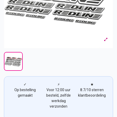
✓
⚡
★
Op bestelling
Voor 12:00 uur
8.7/10 sterren
gemaakt
besteld, zelfde
klantbeoordeling
werkdag
verzonden