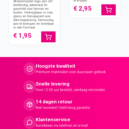
te krijgen
Stickermaster logo zijn UV-
bestendig, watervast en
€ 2,95
geschikt voor binnen en
buiten. Verkrijgbaar in mat,
glans en transparant voor
elke toepassing. Eenvoudig
aan te brengen en leverbaar
in één formaat.
€ 1,95
Hoogste kwaliteit
Premium materialen voor duurzaam gebruik
Snelle levering
Voor 12:00 uur besteld, vandaag verzonden
14 dagen retour
Niet tevreden? Geld terug garantie
Klantenservice
Bereikbaar via telefoon en e-mail