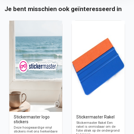
Je bent misschien ook geïnteresseerd in
Stickermaster logo
Stickermaster Rakel
stickers
Stickermaster Rakel Een
rakel is onmisbaar om de
Deze hoogwaardige vinyl
folie strak op de ondergrond
stickers met ons herkenbare