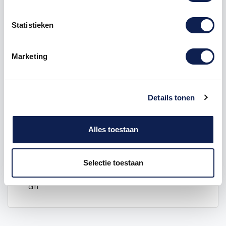
het frame, natuurlijk zijn alle gladde oppervlakten op
de cros fiets mogelijk!
Statistieken
Marketing
Afmeting BMX Redline Sticker Set Blauw :
2 BMX Redline Sticker Set Blauw stickers van 25 x 2.6
Details tonen
cm
3 BMX Redline Sticker Set Blauw stickers van 9 x 2.4
Alles toestaan
cm
4 BMX Redline Sticker Set Blauw stickers van 12.5 x
1.3 cm
Selectie toestaan
4 BMX Redline Sticker Set Blauw stickers van 5 x 0.83
cm