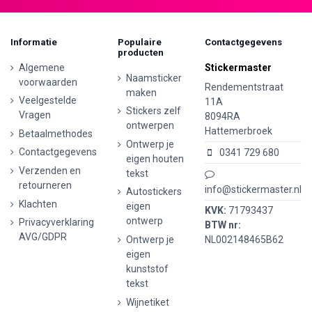
Informatie
Populaire
Contactgegevens
producten
Algemene
Stickermaster
Naamsticker
voorwaarden
Rendementstraat
maken
Veelgestelde
11A
Stickers zelf
Vragen
8094RA
ontwerpen
Hattemerbroek
Betaalmethodes
Ontwerp je
Contactgegevens
0341 729 680
eigen houten
Verzenden en
tekst
retourneren
info@stickermaster.nl
Autostickers
Klachten
eigen
KVK:
71793437
ontwerp
Privacyverklaring
BTW nr:
AVG/GDPR
Ontwerp je
NL002148465B62
eigen
kunststof
tekst
Wijnetiket