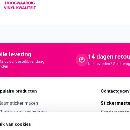
lle levering
14 dagen retou
12:00 uur besteld, vandaag
Niet tevreden? Geld terug
onden
pulaire producten
Contactgegev
Naamsticker maken
Stickermast
tickers zelf ontwerpen
Rendementstr
8094RA Hatte
ntwerp je eigen houten tekst
ik van cookies
Autostickers eigen ontwerp
0341 729 