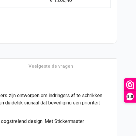
€ 1.208,40
Veelgestelde vragen
kers
zijn ontworpen om indringers af te schrikken
8,8
 duidelijk signaal dat beveiliging een prioriteit
et oogstrelend design. Met Stickermaster