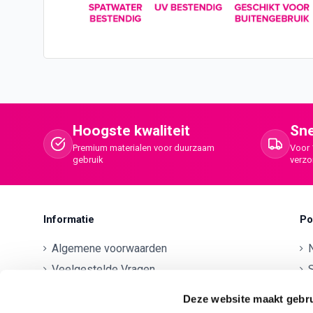
Hoogste kwaliteit
Sne
Premium materialen voor duurzaam
Voor 
gebruik
verz
Informatie
Po
Algemene voorwaarden
Veelgestelde Vragen
S
Betaalmethodes
O
Deze website maakt gebru
Contactgegevens