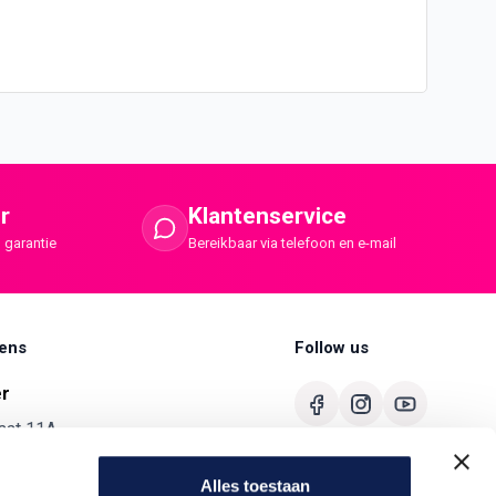
r
Klantenservice
 garantie
Bereikbaar via telefoon en e-mail
ens
Follow us
er
aat 11A
merbroek
Alles toestaan
680