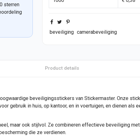
1000
€ 0,38
0 sterren
eoordeling
beveiliging
camerabeveiliging
Product details
ogwaardige beveiligingsstickers van Stickermaster. Onze
stic
or gebruik in huis, op kantoor, en in voertuigen, en dienen als een
oneel, maar ook stijlvol. Ze combineren effectieve beveiliging m
bescherming die ze verdienen.