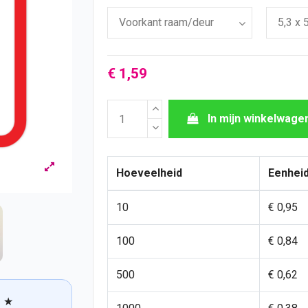
€ 1,59
In mijn winkelwage
Hoeveelheid
Eenheid
10
€ 0,95
100
€ 0,84
500
€ 0,62
★