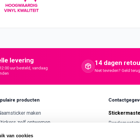
lle levering
14 dagen retou
12:00 uur besteld, vandaag
Niet tevreden? Geld terug
onden
pulaire producten
Contactgegev
Naamsticker maken
Stickermast
tickers zelf ontwerpen
Rendementstr
8094RA Hatte
ntwerp je eigen houten tekst
ik van cookies