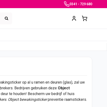
0341 - 729 680
kingsticker op al u ramen en deuren (glas), zal uw
brekers. Bedrijven gebruiken deze
Object
e
deur
te houden! Bescherm uw bedrijf of huis
kers
.
Object bewakingsticker
preventie raamstickers.