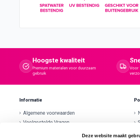
Hoogste kwaliteit
Sne
Premium materialen voor duurzaam
Voor 
gebruik
verz
Informatie
Po
Algemene voorwaarden
Veelgestelde Vragen
S
Betaalmethodes
O
Deze website maakt gebru