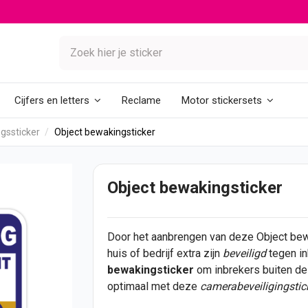
Reclame
Cijfers en letters
Motor stickersets
gssticker
Object bewakingsticker
Object bewakingsticker
Door het aanbrengen van deze Object bewa
huis of bedrijf extra zijn
b
eveiligd
tegen in
bewakingsticker
om inbrekers buiten d
optimaal met deze
camerabeveiligingstic