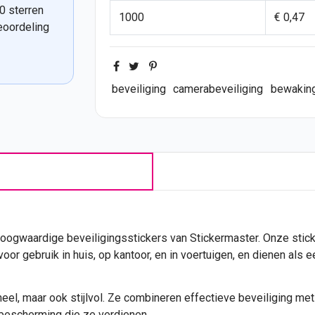
0 sterren
1000
€ 0,47
eoordeling
beveiliging
camerabeveiliging
bewakin
ogwaardige beveiligingsstickers van Stickermaster. Onze
stic
or gebruik in huis, op kantoor, en in voertuigen, en dienen als een
oneel, maar ook stijlvol. Ze combineren effectieve beveiliging m
bescherming die ze verdienen.