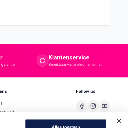
r
Klantenservice
 garantie
Bereikbaar via telefoon en e-mail
ens
Follow us
er
aat 11A
merbroek
Alles toestaan