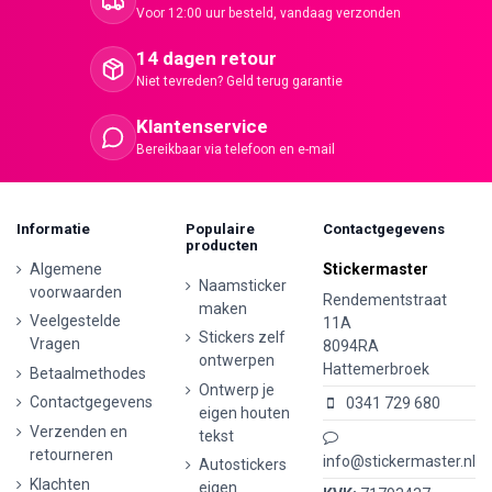
Voor 12:00 uur besteld, vandaag verzonden
14 dagen retour
Niet tevreden? Geld terug garantie
Klantenservice
Bereikbaar via telefoon en e-mail
Informatie
Populaire
Contactgegevens
producten
Algemene
Stickermaster
Naamsticker
voorwaarden
Rendementstraat
maken
Veelgestelde
11A
Stickers zelf
Vragen
8094RA
ontwerpen
Hattemerbroek
Betaalmethodes
Ontwerp je
Contactgegevens
0341 729 680
eigen houten
Verzenden en
tekst
retourneren
info@stickermaster.nl
Autostickers
Klachten
eigen