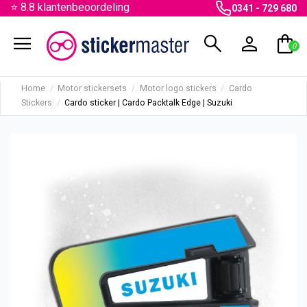
⭐ 8.8 klantenbeoordeling
0341 - 729 680
menu
search
person
shopping_bag
0
Home
Motor stickersets
Motor logo stickers
Cardo
Stickers
Cardo sticker | Cardo Packtalk Edge | Suzuki