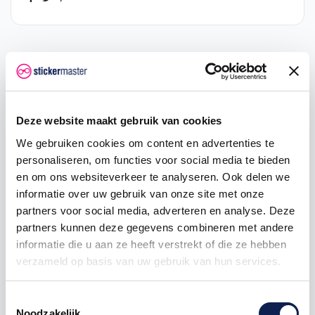
Omschrijving
Product details
Deze website maakt gebruik van cookies
We gebruiken cookies om content en advertenties te
Productinformatie
personaliseren, om functies voor social media te bieden
en om ons websiteverkeer te analyseren. Ook delen we
Met een Cardo
sticker
geef jij een unieke uitstraling
informatie over uw gebruik van onze site met onze
aan jouw uitrusting. De sticker is mooi van kleur en
partners voor social media, adverteren en analyse. Deze
makkelijk aan te brengen. De Cardo sticker wordt
partners kunnen deze gegevens combineren met andere
geprint, gelamineerd in een matte of glanzende
informatie die u aan ze heeft verstrekt of die ze hebben
afwerking en vervolgens in de juiste vorm gesneden.
verzameld op basis van uw gebruik van hun services.
Bestel nu en gemakkelijk een Cardo sticker.
Toestemmingsselectie
✔️
Perfect gesneden door onze plotter
Noodzakelijk