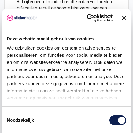
Het cijfer neemt minder breedte in dan veel bredere
cijferstijlen, terwijl de hoogte juist zorgt voor een
duidelijke uitstraling. Dat is handig wanneer je een
nummering wilt plaatsen op een smal vlak,
bijvoorbeeld op een deurstijl, kastdeur, brievenbus,
raam, stelling of paneel.
Deze website maakt gebruik van cookies
Deze specifieke pagina draait om het cijfer 2. Dat is
We gebruiken cookies om content en advertenties te
belangrijk wanneer je zelf een nummer, code of
personaliseren, om functies voor social media te bieden
reeks samenstelt en precies wilt bepalen hoeveel
losse tweeën je nodig hebt. Denk aan huisnummers
en om ons websiteverkeer te analyseren. Ook delen we
zoals 22, 202 of 212, maar ook aan magazijnvakken,
informatie over uw gebruik van onze site met onze
etages, parkeerplaatsen of interne markeringen
partners voor social media, adverteren en analyse. Deze
waarbij het cijfer 2 vaker terugkomt.
partners kunnen deze gegevens combineren met andere
Zelf hoogte, kleur en weergave kiezen
informatie die u aan ze heeft verstrekt of die ze hebben
verzameld op basis van uw gebruik van hun services.
De Cijfer Sticker Bebas Neue 2 is op bestelling te
maken in verschillende hoogtes. Je kiest op de
productpagina de gewenste hoogte in centimeters,
Toestemmingsselectie
van klein en subtiel tot groot en opvallend. De juiste
Noodzakelijk
hoogte hangt vooral af van de kijkafstand en de plek
waar de sticker wordt aangebracht. Voor een kast,