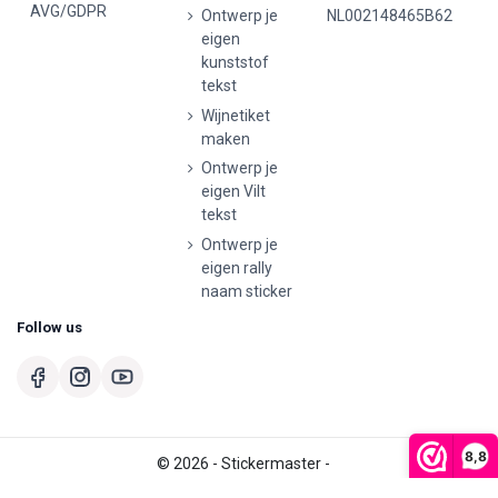
AVG/GDPR
Ontwerp je
NL002148465B62
eigen
kunststof
tekst
Wijnetiket
maken
Ontwerp je
eigen Vilt
tekst
Ontwerp je
eigen rally
naam sticker
Follow us
8,8
© 2026 - Stickermaster -
De waardering van stickermaster.nl bij
WebwinkelKeur Reviews
is