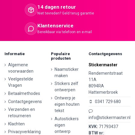
14 dagen retour
Niet tevreden? Geld terug garantie
Klantenservice
Bereikbaar via telefoon en e-mail
Informatie
Populaire
Contactgegevens
producten
Algemene
Stickermaster
Naamsticker
voorwaarden
Rendementstraat
maken
Veelgestelde
11A
Stickers zelf
Vragen
8094RA
ontwerpen
Hattemerbroek
Betaalmethodes
Ontwerp je
Contactgegevens
0341 729 680
eigen houten
Verzenden en
tekst
retourneren
info@stickermaster.nl
Autostickers
Klachten
eigen
KVK:
71793437
ontwerp
Privacyverklaring
BTW nr: