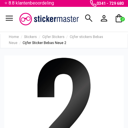
⭐ 8.8 klantenbeoordeling
0341 - 729 680
menu
search
person
shopping_bag
0
Home
Stickers
Cijfer Stickers
Cijfer stickers Bebas
Neue
Cijfer Sticker Bebas Neue 2