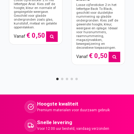
Losse cijfersticker 2 in het
lettertype Arial. Kies zelf de
Losse cijfersticker 2 in het
hoogte, kleur en normale of
lettertype Back To Black,
gespiegelde weergave.
geschikt voor duidelijke
Geschikt voor gladde
nummering op gladde
ondergronden zoals glas,
ondergronden. Kies zelf de
kunststof, metaal en gelakte
gewenste hoogte, kleur,
oppervlakken.
weergave en oplage. Ideaal
voor huisnummers,
€ 0,50
Vanaf
raamnummering,
magazijnvakken,
bewegwijzering en
decoratieve toepassingen.
€ 0,50
Vanaf
Hoogste kwaliteit
Premium materialen voor duurzaam gebruik
Snelle levering
Voor 12:00 uur besteld, vandaag verzonden