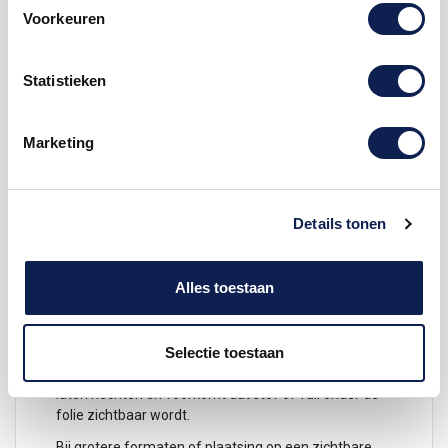
lade of intern schap is een kleiner formaat vaak
Voorkeuren
voldoende. Voor een deur, gevel, raam of parkeerplek
ligt een groter formaat meer voor de hand.
Statistieken
Naast de hoogte kies je de kleur en het aantal. Ook
kun je kiezen voor een gespiegelde uitvoering. Die
optie is vooral handig wanneer de sticker aan de
Marketing
binnenzijde van een raam wordt geplakt en vanaf
buiten leesbaar moet zijn. Wil je zelf een compleet
ontwerp maken met tekst, cijfers of andere
elementen, dan past
stickers maken
beter bij een
Details tonen
volledig eigen ontwerp.
Geschikt voor gladde ondergronden
Alles toestaan
Deze cijfersticker is bedoeld voor gladde
ondergronden zoals glas, kunststof, metaal en
gelakte oppervlakken. Voor het beste resultaat moet
de ondergrond schoon, droog en vetvrij zijn voordat je
Selectie toestaan
de sticker aanbrengt. Dat helpt om het cijfer netjes te
laten hechten en voorkomt dat stof of vuil onder de
folie zichtbaar wordt.
Bij grotere formaten of plaatsing op een zichtbare