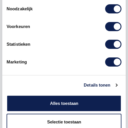
Toestemmingsselectie
Noodzakelijk
Voorkeuren
Omschrijving
Statistieken
Product details
Marketing
Piepschuim
Cijfer
2 Bebas Neue
De Piepschuim Cijfer 2 Bebas Neue is te bestellen
vanaf een hoogte van 5 cm tot een hoogte van 80
Details tonen
cm, de dikte van het cijfer is altijd 20 mm. Piepschuim
is niet geschikt om buiten te gebruiken maar wel
uitermate geschikt voor binnen gebruik. Hoe moet je
Alles toestaan
dit bestellen?
Selectie toestaan
1) Geef aan welke formaat je wenst te ontvangen, de