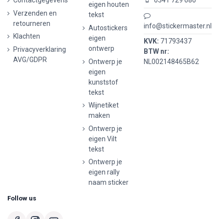
Contactgegevens
0341 729 680
eigen houten
Verzenden en
tekst
retourneren
info@stickermaster.nl
Autostickers
Klachten
eigen
KVK:
71793437
ontwerp
Privacyverklaring
BTW nr:
AVG/GDPR
Ontwerp je
NL002148465B62
eigen
kunststof
tekst
Wijnetiket
maken
Ontwerp je
eigen Vilt
tekst
Ontwerp je
eigen rally
naam sticker
Follow us