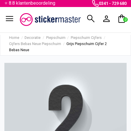
⭐ 8.8 klantenbeoordeling
0341 - 729 680
menu
search
person
shopping_bag
0
Home
Decoratie
Piepschuim
Piepschuim Cijfers
Cijfers Bebas Neue Piepschuim
Grijs Piepschuim Cijfer 2
Bebas Neue