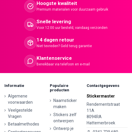
Hoogste kwaliteit
Premium materialen voor duurzaam gebruik
Snelle levering
Voor 12:00 uur besteld, vandaag verzonden
14 dagen retour
Niet tevreden? Geld terug garantie
Klantenservice
Bereikbaar via telefoon en e-mail
Informatie
Populaire
Contactgegevens
producten
Algemene
Stickermaster
Naamsticker
voorwaarden
Rendementstraat
maken
Veelgestelde
11A
Stickers zelf
Vragen
8094RA
ontwerpen
Hattemerbroek
Betaalmethodes
Ontwerp je