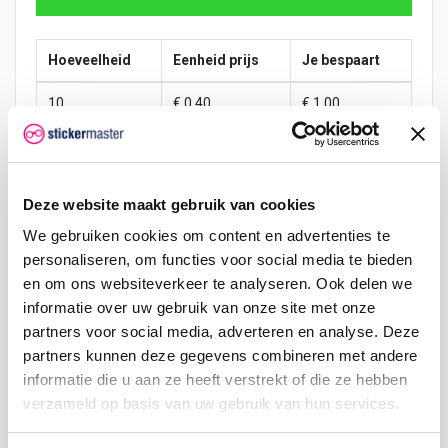
Hoeveelheid
Eenheid prijs
Je bespaart
10
€ 0,40
€ 1,00
15
€ 0,35
€ 2,25
25
€ 0,33
€ 4,38
Deze website maakt gebruik van cookies
50
€ 0,30
€ 10,00
We gebruiken cookies om content en advertenties te
personaliseren, om functies voor social media te bieden
100
€ 0,28
€ 22,50
en om ons websiteverkeer te analyseren. Ook delen we
informatie over uw gebruik van onze site met onze
200
€ 0,25
€ 50,00
partners voor social media, adverteren en analyse. Deze
500
€ 0,20
€ 150,00
partners kunnen deze gegevens combineren met andere
informatie die u aan ze heeft verstrekt of die ze hebben
750
€ 0,15
€ 262,50
verzameld op basis van uw gebruik van hun services.