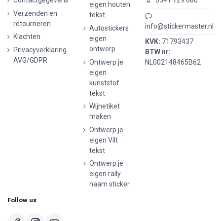
Contactgegevens
0341 729 680
eigen houten
Verzenden en
tekst
retourneren
info@stickermaster.nl
Autostickers
Klachten
eigen
KVK:
71793437
ontwerp
Privacyverklaring
BTW nr:
AVG/GDPR
Ontwerp je
NL002148465B62
eigen
kunststof
tekst
Wijnetiket
maken
Ontwerp je
eigen Vilt
tekst
Ontwerp je
eigen rally
naam sticker
Follow us