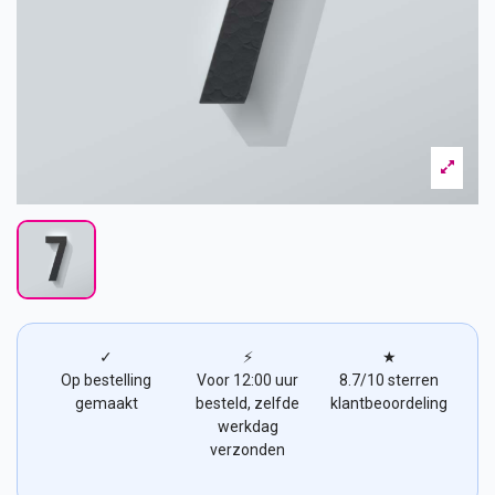
✓
⚡
★
Op bestelling
Voor 12:00 uur
8.7/10 sterren
gemaakt
besteld, zelfde
klantbeoordeling
werkdag
verzonden