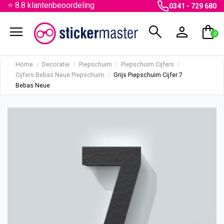
⭐ 8.8 klantenbeoordeling
0341 - 729 680
menu
search
person
shopping_bag
0
Home
Decoratie
Piepschuim
Piepschuim Cijfers
Cijfers Bebas Neue Piepschuim
Grijs Piepschuim Cijfer 7
Bebas Neue