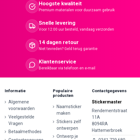
Hoogste kwaliteit
Premium materialen voor duurzaam gebruik
Snelle levering
Voor 12:00 uur besteld, vandaag verzonden
14 dagen retour
Niet tevreden? Geld terug garantie
Klantenservice
Bereikbaar via telefoon en e-mail
Informatie
Populaire
Contactgegevens
producten
Algemene
Stickermaster
Naamsticker
voorwaarden
Rendementstraat
maken
Veelgestelde
11A
Stickers zelf
Vragen
8094RA
ontwerpen
Hattemerbroek
Betaalmethodes
Ontwerp je