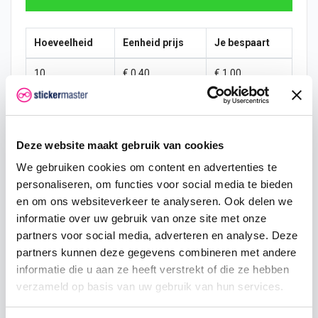
Hoeveelheid
Eenheid prijs
Je bespaart
10
€ 0,40
€ 1,00
15
€ 0,35
€ 2,25
25
€ 0,33
€ 4,38
Deze website maakt gebruik van cookies
50
€ 0,30
€ 10,00
We gebruiken cookies om content en advertenties te
personaliseren, om functies voor social media te bieden
100
€ 0,28
€ 22,50
en om ons websiteverkeer te analyseren. Ook delen we
informatie over uw gebruik van onze site met onze
200
€ 0,25
€ 50,00
partners voor social media, adverteren en analyse. Deze
500
€ 0,20
€ 150,00
partners kunnen deze gegevens combineren met andere
informatie die u aan ze heeft verstrekt of die ze hebben
750
€ 0,15
€ 262,50
verzameld op basis van uw gebruik van hun services.