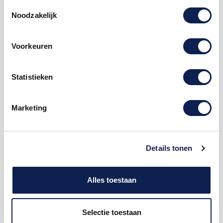
Toestemmingsselectie
Noodzakelijk
Voorkeuren
Omschrijving
Statistieken
Product details
Marketing
Piepschuim
Cijfer
7 Bebas Neue
De Piepschuim Cijfer 7 Bebas Neue is te bestellen
vanaf een hoogte van 5 cm tot een hoogte van 80
Details tonen
cm, de dikte van het cijfer is altijd 20 mm. Piepschuim
is niet geschikt om buiten te gebruiken maar wel
uitermate geschikt voor binnen gebruik. Hoe moet je
Alles toestaan
dit bestellen?
Selectie toestaan
1) Geef aan welke formaat je wenst te ontvangen, de