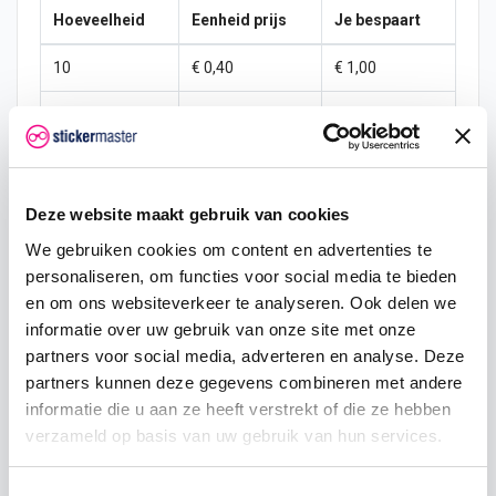
Hoeveelheid
Eenheid prijs
Je bespaart
10
€ 0,40
€ 1,00
15
€ 0,35
€ 2,25
25
€ 0,33
€ 4,38
50
€ 0,30
€ 10,00
Deze website maakt gebruik van cookies
We gebruiken cookies om content en advertenties te
100
€ 0,28
€ 22,50
personaliseren, om functies voor social media te bieden
200
€ 0,25
€ 50,00
en om ons websiteverkeer te analyseren. Ook delen we
informatie over uw gebruik van onze site met onze
500
€ 0,20
€ 150,00
partners voor social media, adverteren en analyse. Deze
partners kunnen deze gegevens combineren met andere
750
€ 0,15
€ 262,50
informatie die u aan ze heeft verstrekt of die ze hebben
verzameld op basis van uw gebruik van hun services.
Toestemmingsselectie