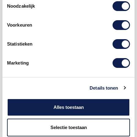
Noodzakelijk
Omschrijving
Voorkeuren
Product details
Statistieken
Piepschuim
Cijfer
9 Big John
Marketing
De Piepschuim Cijfer 9 Big John is te bestellen vanaf
een hoogte van 5 cm tot een hoogte van 80 cm, de
dikte van het cijfer is altijd 20 mm. Piepschuim is niet
Details tonen
geschikt om buiten te gebruiken maar wel uitermate
geschikt voor binnen gebruik. Hoe moet je dit
bestellen?
Alles toestaan
1) Geef aan welke formaat je wenst te ontvangen, de
hoogte in cm
Selectie toestaan
2) Hoeveel piepschuim cijfers wil je ontvangen? geef