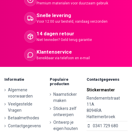
Premium materialen voor duurzaam gebruik
Snelle levering
Voor 12:00 uur besteld, vandaag verzonden
14 dagen retour
Niet tevreden? Geld terug garantie
Klantenservice
Bereikbaar via telefoon en e-mail
Informatie
Populaire
Contactgegevens
producten
Algemene
Stickermaster
Naamsticker
voorwaarden
Rendementstraat
maken
Veelgestelde
11A
Stickers zelf
Vragen
8094RA
ontwerpen
Hattemerbroek
Betaalmethodes
Ontwerp je
Contactgegevens
0341 729 680
eigen houten