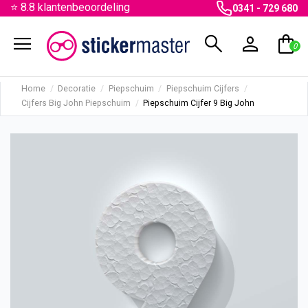
⭐ 8.8 klantenbeoordeling
0341 - 729 680
menu
search
person
shopping_bag
0
Home
Decoratie
Piepschuim
Piepschuim Cijfers
Cijfers Big John Piepschuim
Piepschuim Cijfer 9 Big John