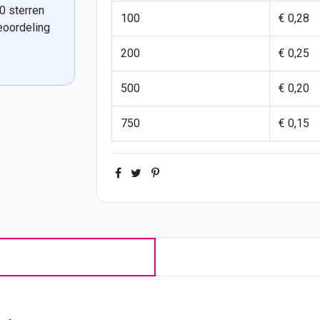
0 sterren
100
€ 0,28
eoordeling
200
€ 0,25
500
€ 0,20
750
€ 0,15