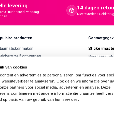
lle levering
14 dagen retou
12:00 uur besteld, vandaag
Niet tevreden? Geld terug
onden
pulaire producten
Contactgegev
Naamsticker maken
Stickermast
tickers zelf ontwerpen
Rendementstr
8094RA Hatte
ntwerp je eigen houten tekst
ik van cookies
Autostickers eigen ontwerp
0341 729 
ontent en advertenties te personaliseren, om functies voor soci
ntwerp je eigen kunststof tekst
info@stick
 websiteverkeer te analyseren. Ook delen we informatie over u
Wijnetiket maken
 onze partners voor social media, adverteren en analyse. Deze
KVK:
7179343
vens combineren met andere informatie die u aan ze heeft vers
ntwerp je eigen Vilt tekst
BTW nr:
NL00
d op basis van uw gebruik van hun services.
ntwerp je eigen rally naam sticker