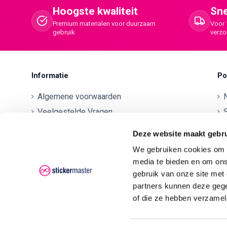
Hoogste kwaliteit
Sne
Premium materialen voor duurzaam
Voor 
gebruik
verz
Informatie
Po
Algemene voorwaarden
Veelgestelde Vragen
S
Betaalmethodes
O
Deze website maakt gebru
Contactgegevens
We gebruiken cookies om c
Verzenden en retourneren
O
media te bieden en om ons
Klachten
gebruik van onze site met
partners kunnen deze gege
Privacyverklaring AVG/GDPR
O
of die ze hebben verzamel
O