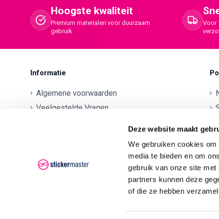
Hoogste kwaliteit
Sne
Premium materialen voor duurzaam
Voor 
gebruik
verz
Informatie
Po
Algemene voorwaarden
Veelgestelde Vragen
S
Betaalmethodes
O
Deze website maakt gebru
Contactgegevens
We gebruiken cookies om c
Verzenden en retourneren
O
media te bieden en om ons
Klachten
gebruik van onze site met
partners kunnen deze gege
Privacyverklaring AVG/GDPR
O
of die ze hebben verzamel
O