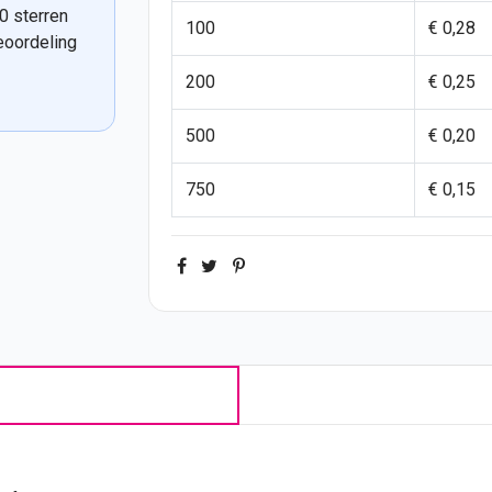
0 sterren
100
€ 0,28
eoordeling
200
€ 0,25
500
€ 0,20
750
€ 0,15