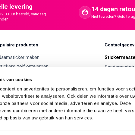
lle levering
14 dagen retou
12:00 uur besteld, vandaag
Niet tevreden? Geld terug
onden
pulaire producten
Contactgegev
Naamsticker maken
Stickermast
tickers zelf ontwerpen
Rendementstr
8094RA Hatte
ntwerp je eigen houten tekst
ik van cookies
Autostickers eigen ontwerp
0341 729 
ontent en advertenties te personaliseren, om functies voor soci
ntwerp je eigen kunststof tekst
info@stick
 websiteverkeer te analyseren. Ook delen we informatie over u
Wijnetiket maken
 onze partners voor social media, adverteren en analyse. Deze
KVK:
7179343
vens combineren met andere informatie die u aan ze heeft vers
ntwerp je eigen Vilt tekst
BTW nr:
NL00
d op basis van uw gebruik van hun services.
ntwerp je eigen rally naam sticker