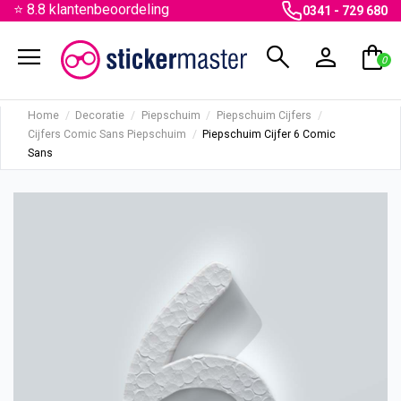
⭐ 8.8 klantenbeoordeling
0341 - 729 680
menu
search
person
shopping_bag
0
Home
Decoratie
Piepschuim
Piepschuim Cijfers
Cijfers Comic Sans Piepschuim
Piepschuim Cijfer 6 Comic
Sans