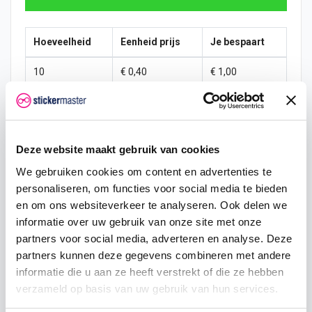
Hoeveelheid
Eenheid prijs
Je bespaart
10
€ 0,40
€ 1,00
15
€ 0,35
€ 2,25
25
€ 0,33
€ 4,38
Deze website maakt gebruik van cookies
50
€ 0,30
€ 10,00
We gebruiken cookies om content en advertenties te
personaliseren, om functies voor social media te bieden
100
€ 0,28
€ 22,50
en om ons websiteverkeer te analyseren. Ook delen we
200
€ 0,25
€ 50,00
informatie over uw gebruik van onze site met onze
partners voor social media, adverteren en analyse. Deze
500
€ 0,20
€ 150,00
partners kunnen deze gegevens combineren met andere
informatie die u aan ze heeft verstrekt of die ze hebben
750
€ 0,15
€ 262,50
verzameld op basis van uw gebruik van hun services.