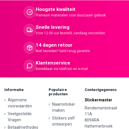
Hoogste kwaliteit
Premium materialen voor duurzaam gebruik
Snelle levering
Voor 12:00 uur besteld, vandaag verzonden
14 dagen retour
Niet tevreden? Geld terug garantie
Klantenservice
Bereikbaar via telefoon en e-mail
Informatie
Populaire
Contactgegevens
producten
Algemene
Stickermaster
Naamsticker
voorwaarden
Rendementstraat
maken
Veelgestelde
11A
Stickers zelf
Vragen
8094RA
ontwerpen
Hattemerbroek
Betaalmethodes