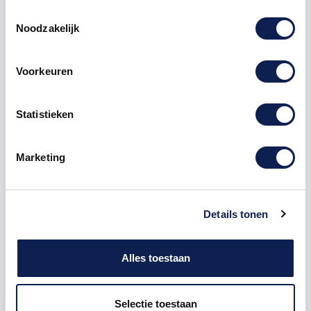
Toestemmingsselectie
Noodzakelijk
Voorkeuren
Omschrijving
Statistieken
Product details
Marketing
Piepschuim
Cijfer
6 Comic Sans
De Piepschuim Cijfer 6 Comic Sans is te bestellen
vanaf een hoogte van 5 cm tot een hoogte van 80
Details tonen
cm, de dikte van het cijfer is altijd 20 mm. Piepschuim
is niet geschikt om buiten te gebruiken maar wel
uitermate geschikt voor binnen gebruik. Hoe moet je
Alles toestaan
dit bestellen?
1) Geef aan welke formaat je wenst te ontvangen, de
Selectie toestaan