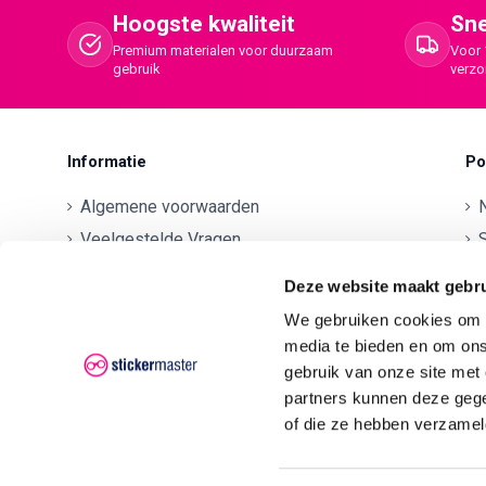
Hoogste kwaliteit
Sne
Premium materialen voor duurzaam
Voor 
gebruik
verz
Informatie
Po
Algemene voorwaarden
Veelgestelde Vragen
S
Betaalmethodes
O
Deze website maakt gebru
Contactgegevens
We gebruiken cookies om c
Verzenden en retourneren
O
media te bieden en om ons
Klachten
gebruik van onze site met
partners kunnen deze gege
Privacyverklaring AVG/GDPR
O
of die ze hebben verzamel
O