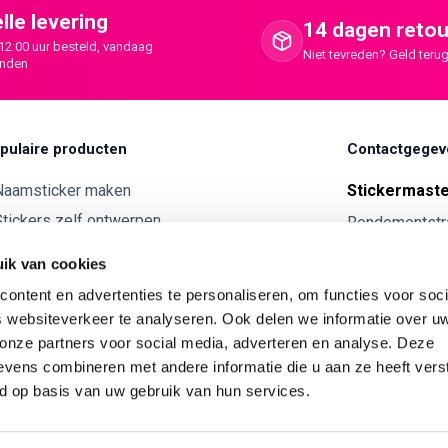
lle levering
14 dagen retou
12:00 uur besteld, vandaag
Niet tevreden? Geld terug
onden
pulaire producten
Contactgegev
Naamsticker maken
Stickermast
tickers zelf ontwerpen
Rendementstr
8094RA Hatte
ntwerp je eigen houten tekst
ik van cookies
Autostickers eigen ontwerp
0341 729 
ontent en advertenties te personaliseren, om functies voor soci
ntwerp je eigen kunststof tekst
info@stick
 websiteverkeer te analyseren. Ook delen we informatie over u
Wijnetiket maken
 onze partners voor social media, adverteren en analyse. Deze
KVK:
7179343
vens combineren met andere informatie die u aan ze heeft vers
ntwerp je eigen Vilt tekst
BTW nr:
NL00
d op basis van uw gebruik van hun services.
ntwerp je eigen rally naam sticker