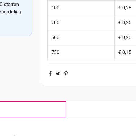
0 sterren
100
€ 0,28
eoordeling
200
€ 0,25
500
€ 0,20
750
€ 0,15